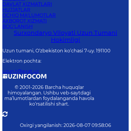
DAVLAT XIZMATLARI
HUJJATLAR
OCHIQ MA'LUMOTLAR
AXBOROT XIZMATI
BOG‘LANISH
Surxondaryo Viloyati Uzun Tumani
Hokimligi
Uzun tumani, O‘zbekiston ko‘chasi 7-uy. 191100
Elektron pochta
:
uzun.t@exat.uz
© 2001-
2026
Barcha huquqlar
himoyalangan. Ushbu veb-saytdagi
ma’lumotlardan foydalanganda havola
ko‘rsatilishi shart.
Oxirgi yangilanish
:
2026-08-07 09:58:06