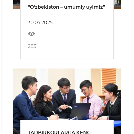
“O‘zbekiston – umumiy uyimiz”
30.07.2025
283
TADBIRKORLARGA KENG