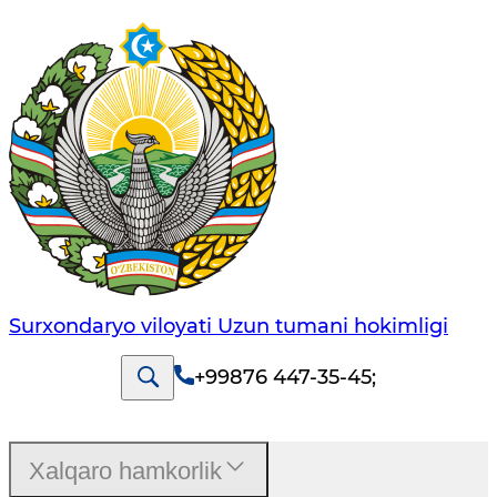
Surxondaryo viloyati Uzun tumani hokimligi
+99876 447-35-45
;
Xalqaro hamkorlik