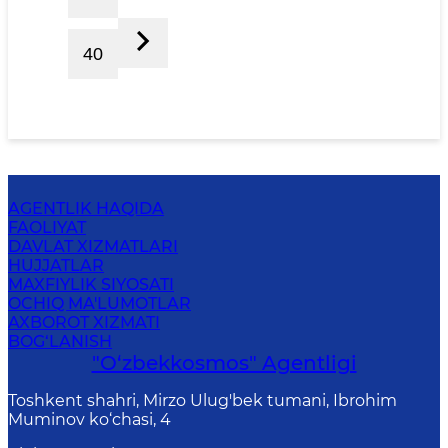
40
AGENTLIK HAQIDA
FAOLIYAT
DAVLAT XIZMATLARI
HUJJATLAR
MAXFIYLIK SIYOSATI
OCHIQ MA'LUMOTLAR
AXBOROT XIZMATI
BOG‘LANISH
"O‘zbekkosmos" Agentligi
Toshkent shahri, Mirzo Ulug'bek tumani, Ibrohim
Muminov ko‘chasi, 4