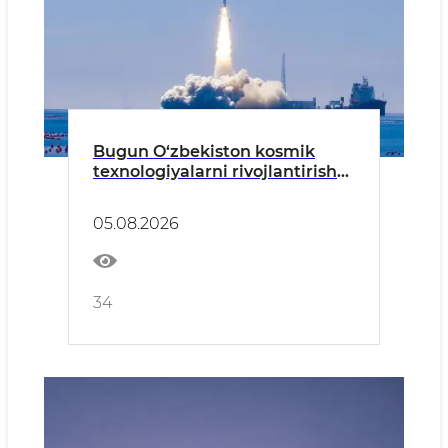
Bugun O‘zbekiston kosmik
texnologiyalarni rivojlantirish
yo‘lida yana bir muhim qadam
tashladi
05.08.2026
34