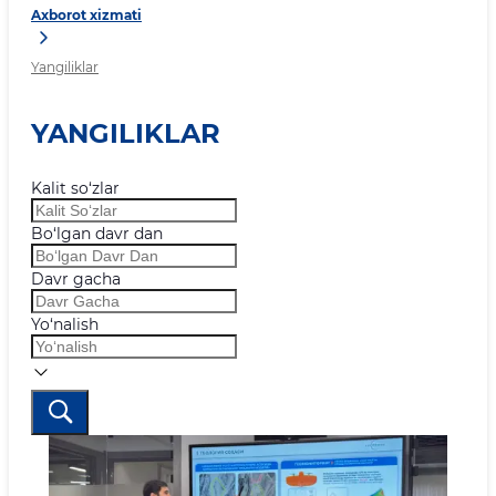
Axborot xizmati
Yangiliklar
YANGILIKLAR
Kalit so‘zlar
Bo‘lgan davr dan
Davr gacha
Yo‘nalish