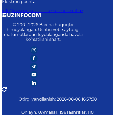
Elektron pochta
:
info@uzspace.uz-------uzkosmosexat.uz
© 2001-
2026
Barcha huquqlar
himoyalangan. Ushbu veb-saytdagi
ma’lumotlardan foydalanganda havola
ko‘rsatilishi shart.
Oxirgi yangilanish
:
2026-08-06 16:57:38
Onlayn:
0
Amallar:
196
Tashriflar:
110