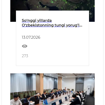
So‘nggi yillarda
O‘zbekistonning tungi yorug'lik
darajasi qanday o‘zgardi?
13.07.2026
273