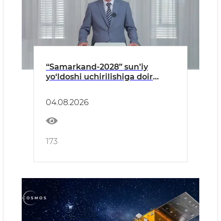
“Samarkand-2028” sun’iy
yo‘ldoshi uchirilishiga doir
BRIFING
04.08.2026
173