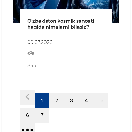
O'zbekiston kosmik sanoati
haqida nimalarni bilasiz?
09.07.2026
845
1
2
3
4
5
6
7