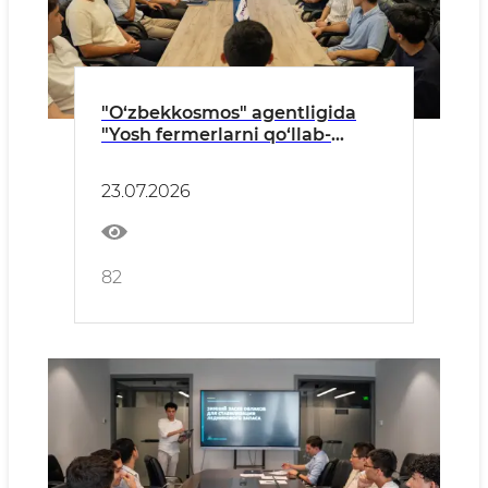
"O‘zbekkosmos" agentligida
"Yosh fermerlarni qo‘llab-
quvvatlash kuni" tadbiri tashkil
etildi
23.07.2026
82