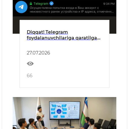
Diqqat! Telegram
foydalanuvchilariga qaratilgan
firibgarlik to‘lqini
kuzatilmoqda.
27.07.2026
66