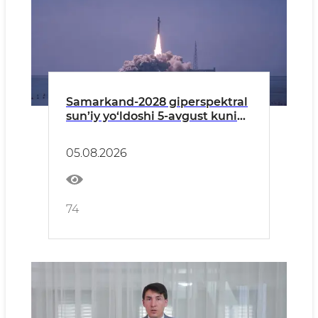
Samarkand-2028 giperspektral
sun’iy yo‘ldoshi 5-avgust kuni
orbitaga muvaffaqiyatli
uchirildi
05.08.2026
74