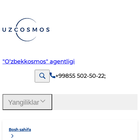
"O‘zbekkosmos" agentligi
+99855 502-50-22
;
Yangiliklar
Bosh sahifa