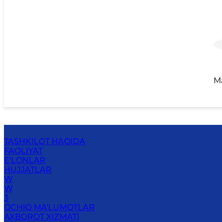
M
TASHKILOT HAQIDA
FAOLIYAT
E'LONLAR
HUJJATLAR
W
W
3
OCHIQ MA'LUMOTLAR
AXBOROT XIZMATI