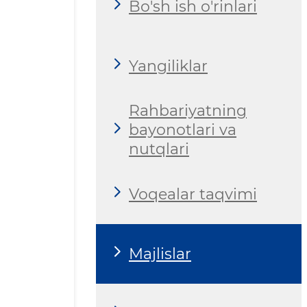
Bo'sh ish o'rinlari
Yangiliklar
Rahbariyatning
bayonotlari va
nutqlari
Voqealar taqvimi
Majlislar