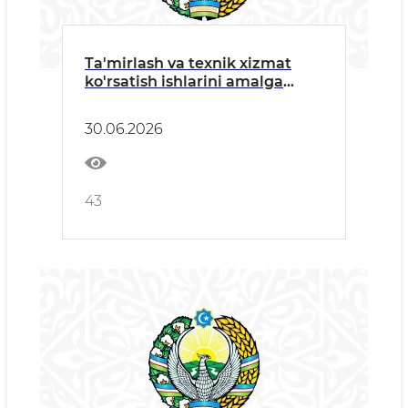
Ta'mirlash va texnik xizmat
ko'rsatish ishlarini amalga
oshiruvchi barcha manfaatdor
tashkilotlarga
30.06.2026
43