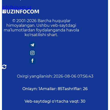
info@ssvxm.uz
© 2001-
2026
Barcha huquqlar
himoyalangan. Ushbu veb-saytdagi
ma’lumotlardan foydalanganda havola
ko‘rsatilishi shart.
Oxirgi yangilanish
:
2026-08-06 07:56:43
Onlayn:
1
Amallar:
85
Tashriflar:
26
Veb-saytdagi o‘rtacha vaqt:
30