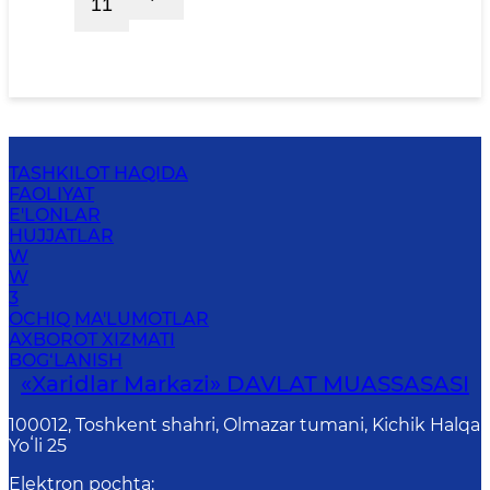
11
TASHKILOT HAQIDA
FAOLIYAT
E'LONLAR
HUJJATLAR
W
W
3
OCHIQ MA'LUMOTLAR
AXBOROT XIZMATI
BOG‘LANISH
«Xaridlar Markazi» DAVLAT MUASSASASI
100012, Toshkent shahri, Olmazar tumani, Kichik Halqa
Yoʻli 25
Elektron pochta
: