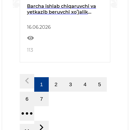
Barcha ishlab chiqaruvchi va
yetkazib beruvchi xoʻjalik
yurituvchi subyektlariga
16.06.2026
113
1
2
3
4
5
6
7