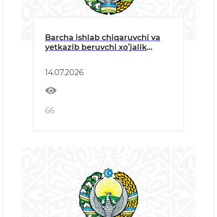
Barcha ishlab chiqaruvchi va
yetkazib beruvchi xoʻjalik
yurituvchi subyektlariga
14.07.2026
66