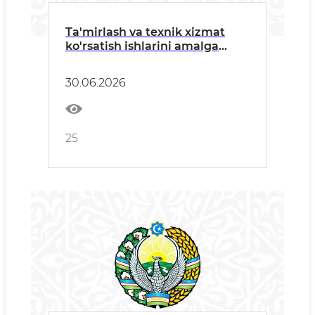
Ta'mirlash va texnik xizmat
ko'rsatish ishlarini amalga
oshiruvchi barcha manfaatdor
tashkilotlarga
30.06.2026
25