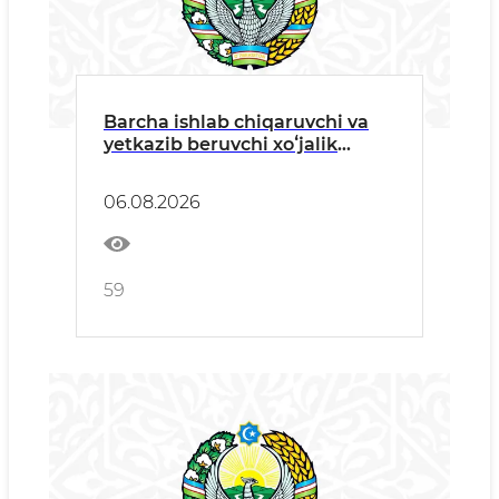
Barcha ishlab chiqaruvchi va
yetkazib beruvchi xoʻjalik
yurituvchi subyektlariga
06.08.2026
59