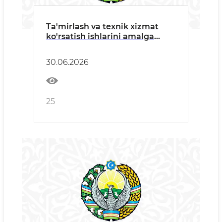
Ta'mirlash va texnik xizmat
ko'rsatish ishlarini amalga
oshiruvchi barcha manfaatdor
tashkilotlarga
30.06.2026
25