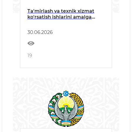
Ta'mirlash va texnik xizmat
ko'rsatish ishlarini amalga
oshiruvchi barcha manfaatdor
tashkilotlarga
30.06.2026
19