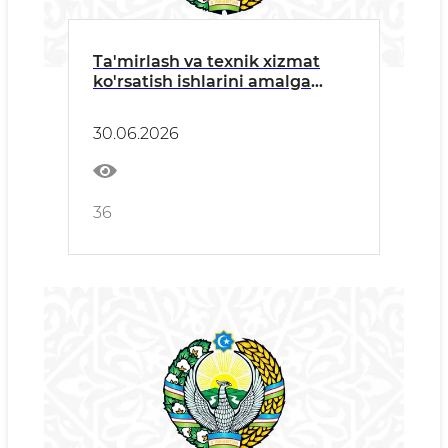
Ta'mirlash va texnik xizmat
ko'rsatish ishlarini amalga
oshiruvchi barcha manfaatdor
tashkilotlarga
30.06.2026
36