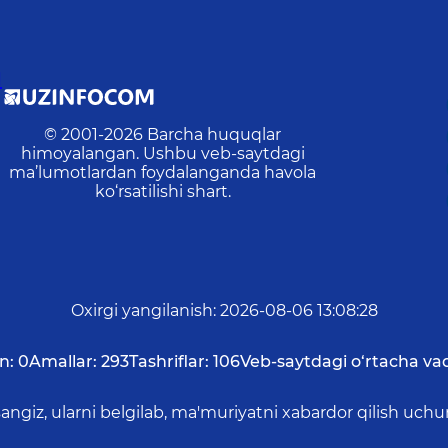
I
© 2001-
2026
Barcha huquqlar
himoyalangan. Ushbu veb-saytdagi
ma’lumotlardan foydalanganda havola
ko‘rsatilishi shart.
Oxirgi yangilanish
:
2026-08-06 13:08:28
n:
0
Amallar:
293
Tashriflar:
106
Veb-saytdagi o‘rtacha vaq
asangiz, ularni belgilab, ma'muriyatni xabardor qilish 