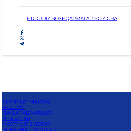
HUDUDIY BOSHQARMALAR BO‘YICHA
TASHKILOT HAQIDA
FAOLIYAT
DAVLAT XIZMATLARI
HUJJATLAR
MAXFIYLIK SIYOSATI
OCHIQ MA'LUMOTLAR