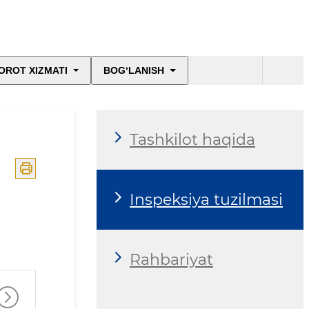
OROT XIZMATI
BOG‘LANISH
Tashkilot haqida
Inspeksiya tuzilmasi
Rahbariyat