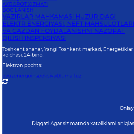
AXBOROT XIZMATI
BOG‘LANISH
VAZIRLAR MAHKAMASI HUZURIDAGI
ELEKTR ENERGIYASI, NEFT MAHSULOTLAR
VA GAZDAN FOYDALANISHNI NAZORAT
QILISH INSPEKSIYASI
Toshkent shahar, Yangi Toshkent markazi, Energetiklar
koʻchasi, 24-bino.
Elektron pochta
:
evuzenergoinspeksiya@umail.uz
Onlay
Diqqat! Agar siz matnda xatoliklarni aniql