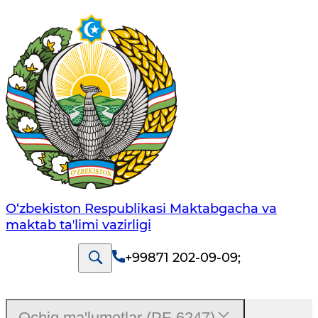
O‘zbekiston Respublikasi Maktabgacha va
maktab taʼlimi vazirligi
+99871 202-09-09
;
Ochiq ma'lumotlar (PF-6247)