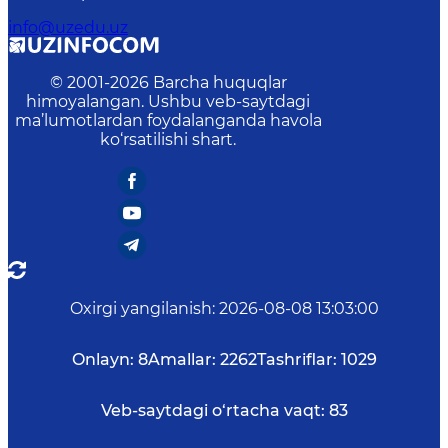
info@uzedu.uz
© 2001-
2026
Barcha huquqlar
himoyalangan. Ushbu veb-saytdagi
ma’lumotlardan foydalanganda havola
ko‘rsatilishi shart.
Oxirgi yangilanish
:
2026-08-08 13:03:00
Onlayn:
8
Amallar:
2262
Tashriflar:
1029
Veb-saytdagi o‘rtacha vaqt:
83