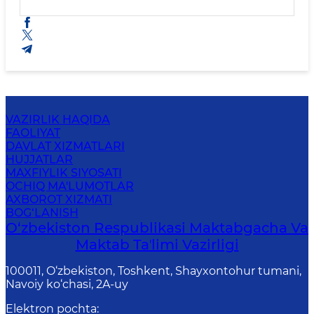
VAZIRLIK HAQIDA
FAOLIYAT
DAVLAT XIZMATLARI
HUJJATLAR
MAXFIYLIK SIYOSATI
OCHIQ MA'LUMOTLAR
AXBOROT XIZMATI
BOG‘LANISH
O‘zbekiston Respublikasi Maktabgacha Va
Maktab Taʼlimi Vazirligi
100011, O‘zbekiston, Toshkent, Shayxontohur tumani,
Navoiy ko‘chasi, 2A-uy
Elektron pochta
: