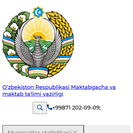
O‘zbekiston Respublikasi Maktabgacha va
maktab taʼlimi vazirligi
+99871 202-09-09
;
Murojaatlar statistikasi