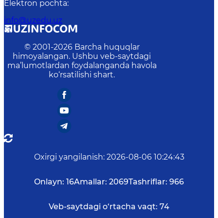
Elektron pochta
:
info@uzedu.uz
© 2001-
2026
Barcha huquqlar
himoyalangan. Ushbu veb-saytdagi
ma’lumotlardan foydalanganda havola
ko‘rsatilishi shart.
Oxirgi yangilanish
:
2026-08-06 10:24:43
Onlayn:
16
Amallar:
2069
Tashriflar:
966
Veb-saytdagi o‘rtacha vaqt:
74