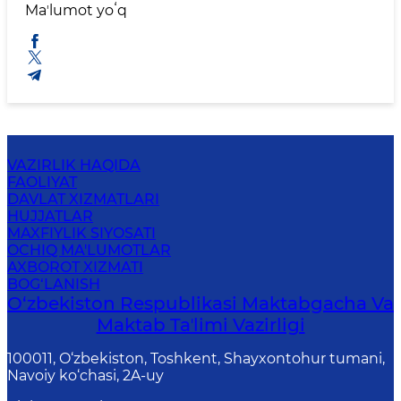
Maʼlumot yoʻq
VAZIRLIK HAQIDA
FAOLIYAT
DAVLAT XIZMATLARI
HUJJATLAR
MAXFIYLIK SIYOSATI
OCHIQ MA'LUMOTLAR
AXBOROT XIZMATI
BOG‘LANISH
O‘zbekiston Respublikasi Maktabgacha Va
Maktab Taʼlimi Vazirligi
100011, O‘zbekiston, Toshkent, Shayxontohur tumani,
Navoiy ko‘chasi, 2A-uy