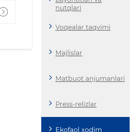
nutqlari
Voqealar taqvimi
Majlislar
Matbuot anjumanlari
Press-relizlar
Ekofaol xodim