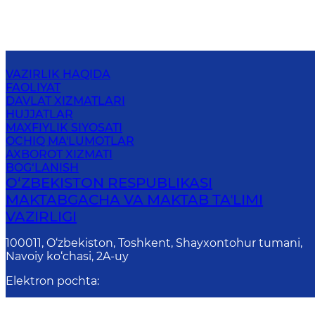
VAZIRLIK HAQIDA
FAOLIYAT
DAVLAT XIZMATLARI
HUJJATLAR
MAXFIYLIK SIYOSATI
OCHIQ MA'LUMOTLAR
AXBOROT XIZMATI
BOG‘LANISH
O‘ZBEKISTON RESPUBLIKASI
MAKTABGACHA VA MAKTAB TAʼLIMI
VAZIRLIGI
100011, O‘zbekiston, Toshkent, Shayxontohur tumani,
Navoiy ko‘chasi, 2A-uy
Elektron pochta
:
info@uzedu.uz