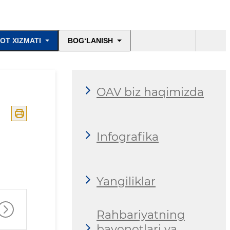
OT XIZMATI
BOG‘LANISH
OAV biz haqimizda
Infografika
Yangiliklar
Rahbariyatning
bayonotlari va