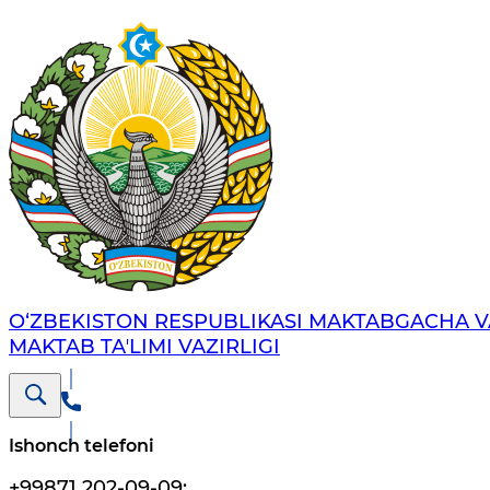
O‘ZBEKISTON RESPUBLIKASI MAKTABGACHA V
MAKTAB TAʼLIMI VAZIRLIGI
Ishonch telefoni
+99871 202-09-09
;