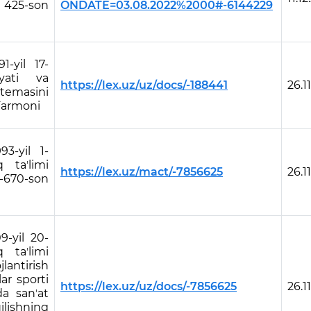
i 425-son
ONDATE=03.08.2022%2000#-6144229
1-yil 17-
yati va
https://lex.uz/uz/docs/-188441
26.1
stemasini
 Farmoni
93-yil 1-
 taʼlimi
https://lex.uz/mact/-7856625
26.1
F-670-son
9-yil 20-
 taʼlimi
lantirish
ar sporti
https://lex.uz/uz/docs/-7856625
26.1
da sanʼat
ilishning