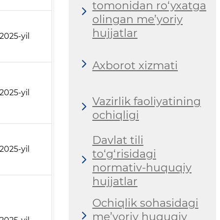
tomonidan ro‘yxatga
olingan me’yoriy
hujjatlar
.2025-yil
Axborot xizmati
.2025-yil
Vazirlik faoliyatining
ochiqligi
Davlat tili
.2025-yil
to‘g‘risidagi
normativ-huquqiy
hujjatlar
Ochiqlik sohasidagi
me’yoriy huquqiy