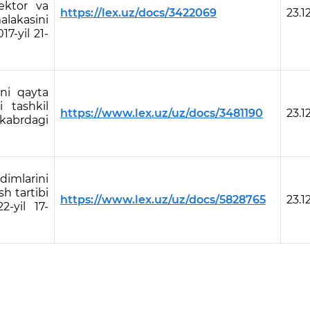
ektor va
https://lex.uz/docs/3422069
23.1
alakasini
17-yil 21-
ni qayta
i tashkil
https://www.lex.uz/uz/docs/3481190
23.1
dekabrdagi
imlarini
sh tartibi
https://www.lex.uz/uz/docs/5828765
23.1
2-yil 17-