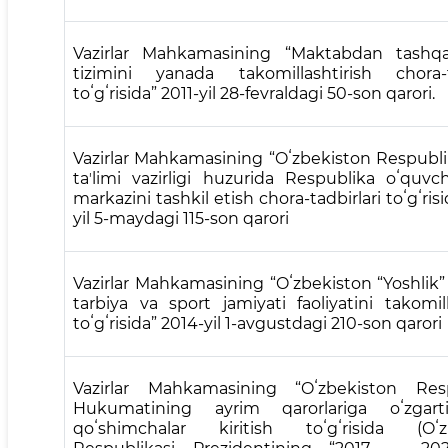
Vazirlar Mahkamasining “Maktabdan tashqar
tizimini yanada takomillashtirish chora-ta
toʻgʻrisida” 2011-yil 28-fevraldagi 50-son qarori.
Vazirlar Mahkamasining “Oʻzbekiston Respubli
taʼlimi vazirligi huzurida Respublika oʻquvch
markazini tashkil etish chora-tadbirlari toʻgʻris
yil 5-maydagi 115-son qarori
Vazirlar Mahkamasining “Oʻzbekiston “Yoshlik”
tarbiya va sport jamiyati faoliyatini takomill
toʻgʻrisida” 2014-yil 1-avgustdagi 210-son qarori
Vazirlar Mahkamasining “Oʻzbekiston Resp
Hukumatining ayrim qarorlariga oʻzgart
qoʻshimchalar kiritish toʻgʻrisida (Oʻz