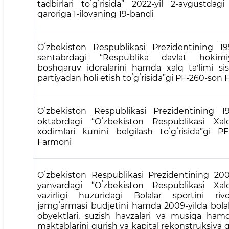
tadbirlari toʻgʻrisida” 2022-yil 2-avgustdag
qaroriga 1-ilovaning 19-bandi
Oʻzbekiston Respublikasi Prezidentining 199
sentabrdagi “Respublika davlat hokimi
boshqaruv idoralarini hamda xalq taʼlimi si
partiyadan holi etish toʻgʻrisida”gi PF-260-son
Oʻzbekiston Respublikasi Prezidentining 19
oktabrdagi “Oʻzbekiston Respublikasi Xalq
xodimlari kunini belgilash toʻgʻrisida”gi P
Farmoni
Oʻzbekiston Respublikasi Prezidentining 200
yanvardagi “Oʻzbekiston Respublikasi Xalq
vazirligi huzuridagi Bolalar sportini rivoj
jamgʻarmasi budjetini hamda 2009-yilda bolal
obyektlari, suzish havzalari va musiqa ham
maktablarini qurish va kapital rekonstruksiya q