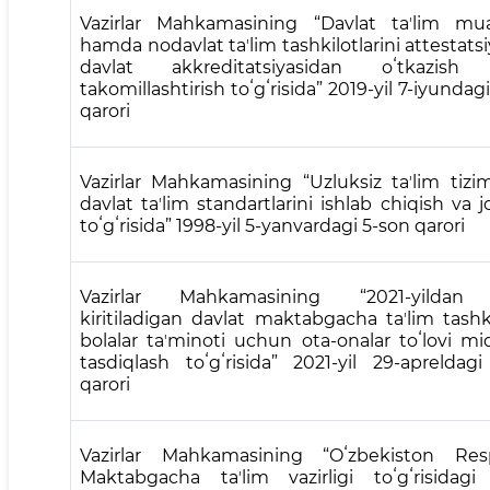
Vazirlar Mahkamasining “Davlat taʼlim muas
hamda nodavlat taʼlim tashkilotlarini attestats
davlat akkreditatsiyasidan oʻtkazish t
takomillashtirish toʻgʻrisida” 2019-yil 7-iyunda
qarori
Vazirlar Mahkamasining “Uzluksiz taʼlim tiz
davlat taʼlim standartlarini ishlab chiqish va j
toʻgʻrisida” 1998-yil 5-yanvardagi 5-son qarori
Vazirlar Mahkamasining “2021-yildan
kiritiladigan davlat maktabgacha taʼlim tashki
bolalar taʼminoti uchun ota-onalar toʻlovi miq
tasdiqlash toʻgʻrisida” 2021-yil 29-apreldag
qarori
Vazirlar Mahkamasining “Oʻzbekiston Resp
Maktabgacha taʼlim vazirligi toʻgʻrisidagi