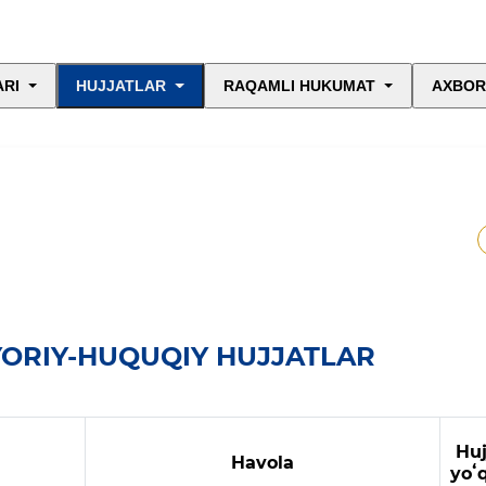
ARI
HUJJATLAR
RAQAMLI HUKUMAT
AXBOR
YORIY-HUQUQIY HUJJATLAR
Huj
Havola
yoʻ