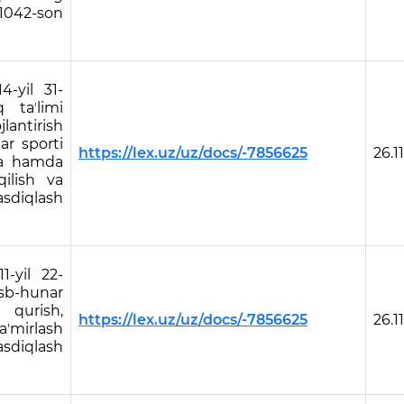
-1042-son
4-yil 31-
 taʼlimi
lantirish
ar sporti
https://lex.uz/uz/docs/-7856625
26.1
iqa hamda
qilish va
asdiqlash
1-yil 22-
asb-hunar
 qurish,
https://lex.uz/uz/docs/-7856625
26.1
mirlash
diqlash