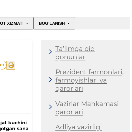
OT XIZMATI
BOG‘LANISH
Ta’limga oid
qonunlar
0
+
Prezident farmonlari,
farmoyishlari va
qarorlari
Vazirlar Mahkamasi
qarorlari
jat kuchini
Adliya vazirligi
qotgan sana