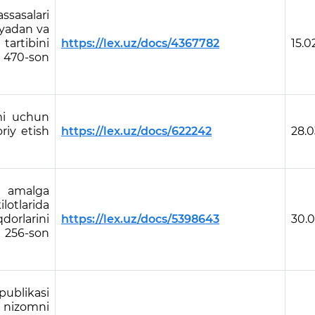
sasalari
iyadan va
artibini
https://lex.uz/docs/4367782
15.0
gi 470-son
imi uchun
oriy etish
https://lex.uz/docs/622242
28.0
 amalga
lotlarida
dorlarini
https://lex.uz/docs/5398643
30.0
i 256-son
ublikasi
 nizomni