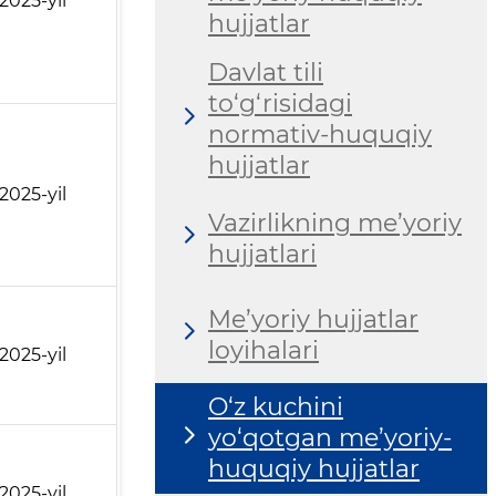
.2025-yil
hujjatlar
Davlat tili
to‘g‘risidagi
normativ-huquqiy
hujjatlar
.2025-yil
Vazirlikning me’yoriy
hujjatlari
Me’yoriy hujjatlar
loyihalari
.2025-yil
O‘z kuchini
yo‘qotgan me’yoriy-
huquqiy hujjatlar
.2025-yil