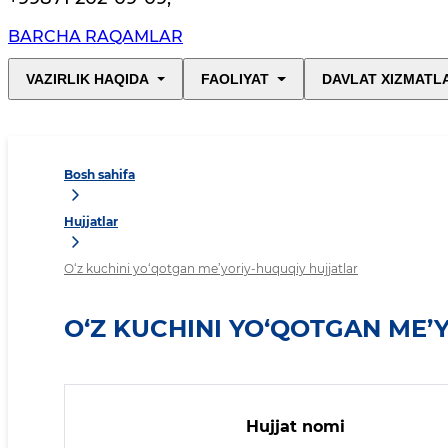
BARCHA RAQAMLAR
VAZIRLIK HAQIDA
FAOLIYAT
DAVLAT XIZMATL
Bosh sahifa
Hujjatlar
O‘z kuchini yo‘qotgan me’yoriy-huquqiy hujjatlar
O‘Z KUCHINI YO‘QOTGAN ME’
Hujjat nomi