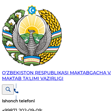
O‘ZBEKISTON RESPUBLIKASI MAKTABGACHA V
MAKTAB TAʼLIMI VAZIRLIGI
Ishonch telefoni
+99871 202-09-09
;