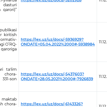
yillarda
https://lex.uz/uz/docs/-3202928
11.12
t dasturi
 qarori)”
ublikasi
 kiritish
Normativ-
https://lex.uz/uz/docs/-5936929?
11.12
dagi OʻRQ-
ONDATE=05.04.2022%2000#-5938984
 qaroriga
i taʼlim
a chora-
https://lex.uz/uz/docs/-5437603?
11.12
i 331-son
ONDATE=28.05.2021%2000#-7926839
a maktab
ish chora-
https://lex.uz/uz/docs/-6143326?
11.12