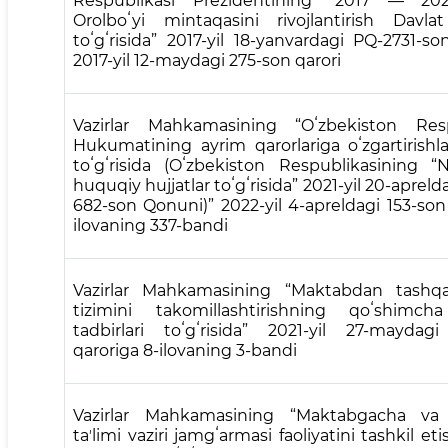
Respublikasi Prezidentining “2017 — 2021-
Orolboʻyi mintaqasini rivojlantirish Davla
toʻgʻrisida” 2017-yil 18-yanvardagi PQ-2731-son
2017-yil 12-maydagi 275-son qarori
Vazirlar Mahkamasining “Oʻzbekiston Resp
Hukumatining ayrim qarorlariga oʻzgartirishlar
toʻgʻrisida (Oʻzbekiston Respublikasining “
huquqiy hujjatlar toʻgʻrisida” 2021-yil 20-aprel
682-son Qonuni)” 2022-yil 4-apreldagi 153-son
ilovaning 337-bandi
Vazirlar Mahkamasining “Maktabdan tashqar
tizimini takomillashtirishning qoʻshimch
tadbirlari toʻgʻrisida” 2021-yil 27-maydag
qaroriga 8-ilovaning 3-bandi
Vazirlar Mahkamasining “Maktabgacha v
taʼlimi vaziri jamgʻarmasi faoliyatini tashkil et