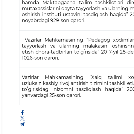
hamda Maktabgacha taʼlim tashkilotlari dir
mutaxassislarini qayta tayyorlash va ularning m
oshirish instituti ustavini tasdiqlash haqida” 20
noyabrdagi 929-son qarori.
Vazirlar Mahkamasining “Pedagog xodimlar
tayyorlash va ularning malakasini oshirishn
etish chora-tadbirlari toʻgʻrisida” 2017-yil 28-
1026-son qarori.
Vazirlar Mahkamasining “Xalq taʼlimi xod
uzluksiz kasbiy rivojlantirish tizimini tashkil eti
toʻgʻrisidagi nizomni tasdiqlash haqida” 202
yanvardagi 25-son qarori.