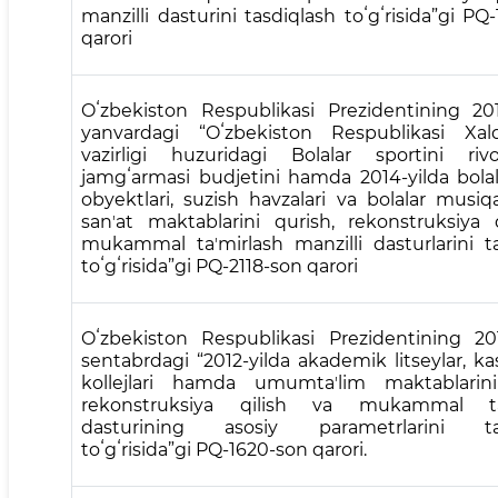
manzilli dasturini tasdiqlash toʻgʻrisida”gi PQ
qarori
Oʻzbekiston Respublikasi Prezidentining 201
yanvardagi “Oʻzbekiston Respublikasi Xalq
vazirligi huzuridagi Bolalar sportini rivoj
jamgʻarmasi budjetini hamda 2014-yilda bolal
obyektlari, suzish havzalari va bolalar mus
sanʼat maktablarini qurish, rekonstruksiya 
mukammal taʼmirlash manzilli dasturlarini t
toʻgʻrisida”gi PQ-2118-son qarori
Oʻzbekiston Respublikasi Prezidentining 201
sentabrdagi “2012-yilda akademik litseylar, k
kollejlari hamda umumtaʼlim maktablarini
rekonstruksiya qilish va mukammal taʼ
dasturining asosiy parametrlarini tas
toʻgʻrisida”gi PQ-1620-son qarori.