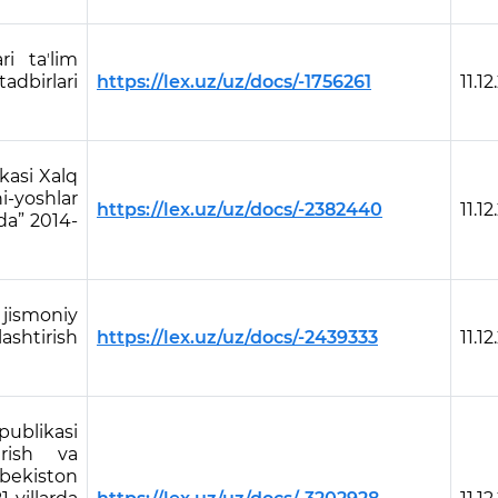
i taʼlim
dbirlari
https://lex.uz/uz/docs/-1756261
11.12
kasi Xalq
i-yoshlar
https://lex.uz/uz/docs/-2382440
11.12
ida” 2014-
 jismoniy
ashtirish
https://lex.uz/uz/docs/-2439333
11.12
ublikasi
irish va
bekiston