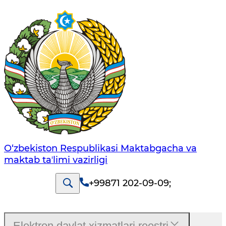
O‘zbekiston Respublikasi Maktabgacha va
maktab taʼlimi vazirligi
+99871 202-09-09
;
Elektron davlat xizmatlari reestri