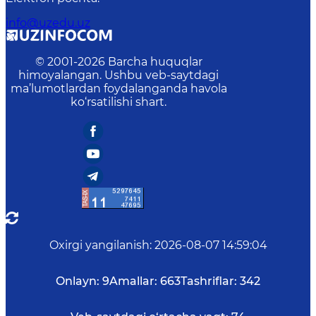
info@uzedu.uz
© 2001-
2026
Barcha huquqlar
himoyalangan. Ushbu veb-saytdagi
ma’lumotlardan foydalanganda havola
ko‘rsatilishi shart.
Oxirgi yangilanish
:
2026-08-07 14:59:04
Onlayn:
9
Amallar:
663
Tashriflar:
342