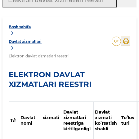
Bosh sahifa
0
+
Davlat xizmatlari
Elektron davlat xizmatlari reestri
ELEKTRON DAVLAT
XIZMATLARI REESTRI
Davlat
Davlat
Davlat xizmati
xizmatlari
xizmati
Toʻlov
T/r
nomi
reestriga
koʻrsatish
turi
kiritilganligi
shakli