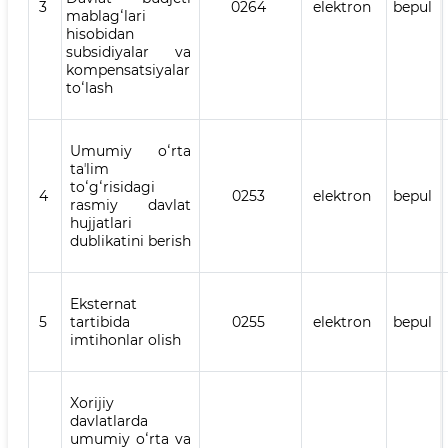
3
0264
elektron
bepul
mablagʻlari
hisobidan
subsidiyalar va
kompensatsiyalar
toʻlash
Umumiy oʻrta
taʼlim
toʻgʻrisidagi
4
0253
elektron
bepul
rasmiy davlat
hujjatlari
dublikatini berish
Eksternat
5
tartibida
0255
elektron
bepul
imtihonlar olish
Xorijiy
davlatlarda
umumiy oʻrta va