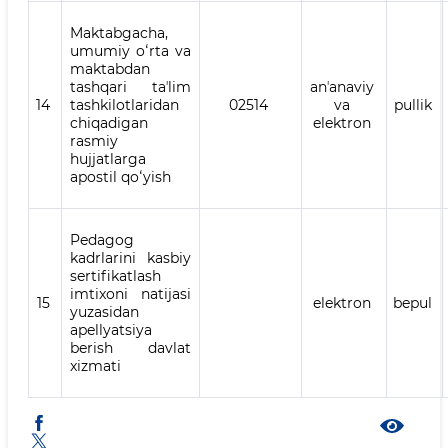
Maktabgacha,
umumiy oʻrta va
maktabdan
tashqari taʼlim
anʼanaviy
14
tashkilotlaridan
02514
va
pullik
chiqadigan
elektron
rasmiy
hujjatlarga
apostil qoʻyish
Pedagog
kadrlarini kasbiy
sertifikatlash
imtixoni natijasi
15
elektron
bepul
yuzasidan
apellyatsiya
berish davlat
xizmati