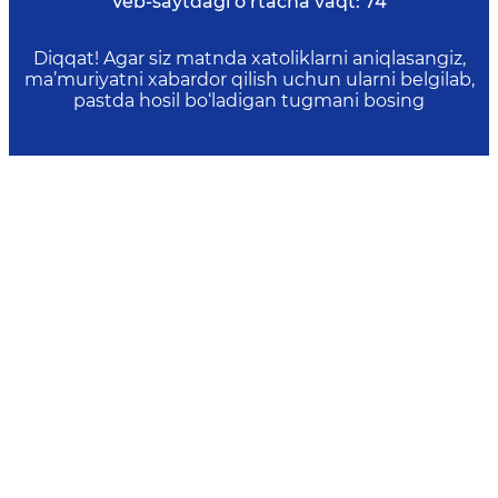
Veb-saytdagi o‘rtacha vaqt:
74
Diqqat! Agar siz matnda xatoliklarni aniqlasangiz,
ma’muriyatni xabardor qilish uchun ularni belgilab,
pastda hosil bo‘ladigan tugmani bosing