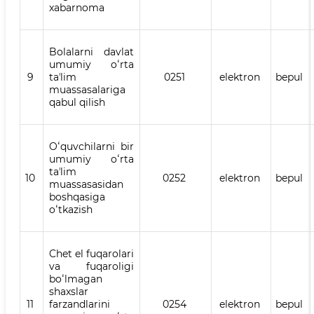
xabarnoma
Bolalarni davlat
umumiy oʻrta
9
taʼlim
0251
elektron
bepul
muassasalariga
qabul qilish
Oʻquvchilarni bir
umumiy oʻrta
taʼlim
10
0252
elektron
bepul
muassasasidan
boshqasiga
oʻtkazish
Chet el fuqarolari
va fuqaroligi
boʻlmagan
shaxslar
11
farzandlarini
0254
elektron
bepul