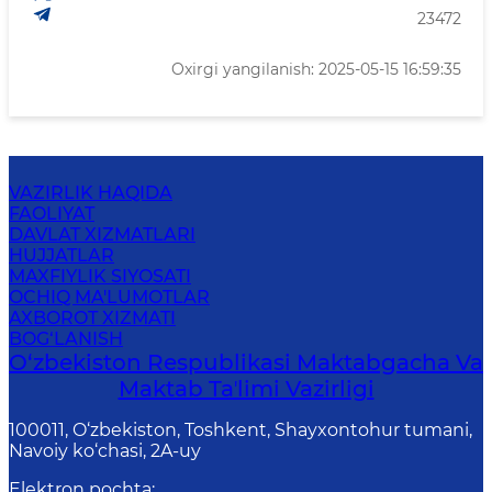
23472
Oxirgi yangilanish: 2025-05-15 16:59:35
VAZIRLIK HAQIDA
FAOLIYAT
DAVLAT XIZMATLARI
HUJJATLAR
MAXFIYLIK SIYOSATI
OCHIQ MA'LUMOTLAR
AXBOROT XIZMATI
BOG‘LANISH
O‘zbekiston Respublikasi Maktabgacha Va
Maktab Taʼlimi Vazirligi
100011, O‘zbekiston, Toshkent, Shayxontohur tumani,
Navoiy ko‘chasi, 2A-uy
Elektron pochta
: