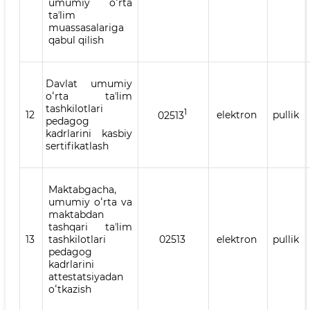
umumiy oʻrta
taʼlim
muassasalariga
qabul qilish
Davlat umumiy
oʻrta taʼlim
tashkilotlari
1
12
elektron
pullik
02513
pedagog
kadrlarini kasbiy
sertifikatlash
Maktabgacha,
umumiy oʻrta va
maktabdan
tashqari taʼlim
13
tashkilotlari
02513
elektron
pullik
pedagog
kadrlarini
attestatsiyadan
oʻtkazish