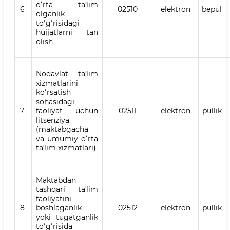
oʻrta taʼlim
6
02510
elektron
bepul
olganlik
toʻgʻrisidagi
hujjatlarni tan
olish
Nodavlat taʼlim
xizmatlarini
koʻrsatish
sohasidagi
7
faoliyat uchun
02511
elektron
pullik
litsenziya
(maktabgacha
va umumiy oʻrta
taʼlim xizmatlari)
Maktabdan
tashqari taʼlim
faoliyatini
8
boshlaganlik
02512
elektron
pullik
yoki tugatganlik
toʻgʻrisida