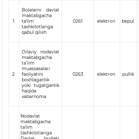
Bolalarni davlat
maktabgacha
1
taʼlim
0261
elektron
bepul
tashkilotlariga
qabul qilish
Oilaviy nodavlat
maktabgacha
taʻlim
muassasalari
2
faoliyatini
0263
elektron
pullik
boshlaganlik
yoki tugatganlik
haqida
xabarnoma
Nodavlat
maktabgacha
taʼlim
tashkilotlariga
Davlat budjeti