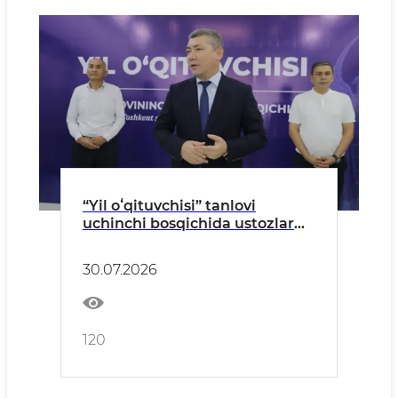
“Yil oʻqituvchisi” tanlovi
uchinchi bosqichida ustozlar
faol ishtirok etdi
30.07.2026
120