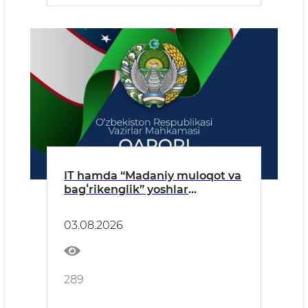
IT hamda “Madaniy muloqot va
bagʻrikenglik” yoshlar
oromgohlari tashkil etiladi
03.08.2026
289