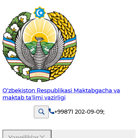
O‘zbekiston Respublikasi Maktabgacha va
maktab taʼlimi vazirligi
+99871 202-09-09
;
Yangiliklar