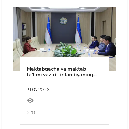
Maktabgacha va maktab
ta’limi vaziri Finlandiyaning
O‘zbekistondagi favqulodda va
muxtor elchisi bilan uchrashdi
31.07.2026
528