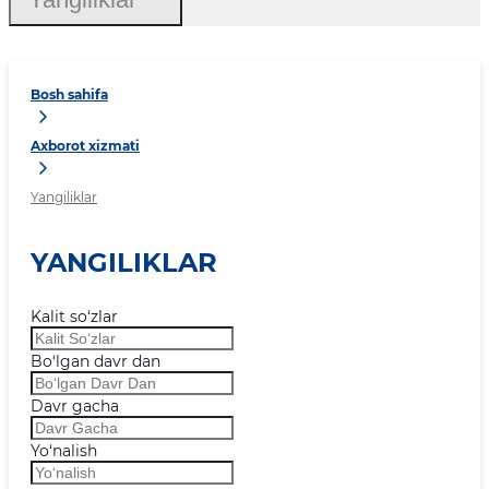
Bosh sahifa
Axborot xizmati
Yangiliklar
YANGILIKLAR
Kalit so‘zlar
Bo‘lgan davr dan
Davr gacha
Yo‘nalish