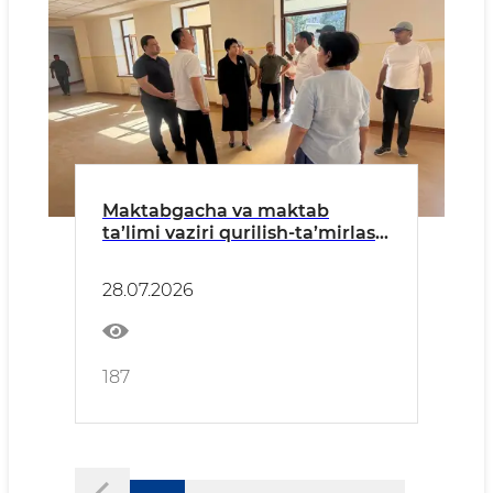
Maktabgacha va maktab
ta’limi vaziri qurilish-ta’mirlash
ishlari bilan tanishdi
28.07.2026
187