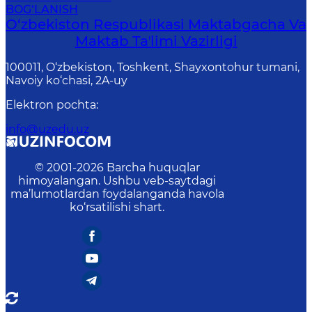
BOG‘LANISH
O‘zbekiston Respublikasi Maktabgacha Va
Maktab Taʼlimi Vazirligi
100011, O‘zbekiston, Toshkent, Shayxontohur tumani,
Navoiy ko‘chasi, 2A-uy
Elektron pochta
:
info@uzedu.uz
© 2001-
2026
Barcha huquqlar
himoyalangan. Ushbu veb-saytdagi
ma’lumotlardan foydalanganda havola
ko‘rsatilishi shart.