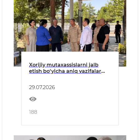
Xorijiy mutaxassislarni jalb
etish bo‘yicha aniq vazifalar
belgilab olindi
29.07.2026
188