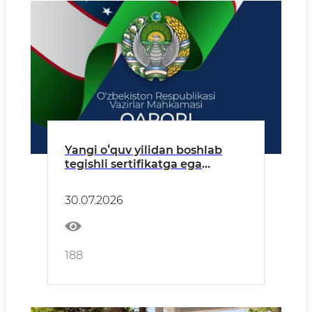
Yangi oʻquv yilidan boshlab
tegishli sertifikatga ega
boshlangʻich sinf
oʻqituvchilariga 15 foiz ustama
30.07.2026
toʻlanadi
188