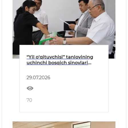
“Yil o‘qituvchisi” tanlovining
uchinchi bosqich sinovlari
qizg‘in davom etmoqda
29.07.2026
70