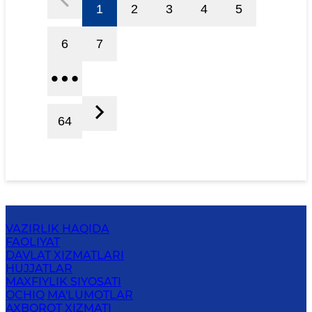
1
2
3
4
5
6
7
64
VAZIRLIK HAQIDA
FAOLIYAT
DAVLAT XIZMATLARI
HUJJATLAR
MAXFIYLIK SIYOSATI
OCHIQ MA'LUMOTLAR
AXBOROT XIZMATI