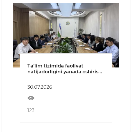
Taʼlim tizimida faoliyat
natijadorligini yanada oshirish
va kadrlarni tanlab olish
masalalariga doir seminar
30.07.2026
123