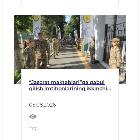
“Jasorat maktablari”ga qabul
qilish imtihonlarining ikkinchi
bosqichi bo‘lib o‘tdi
05.08.2026
137