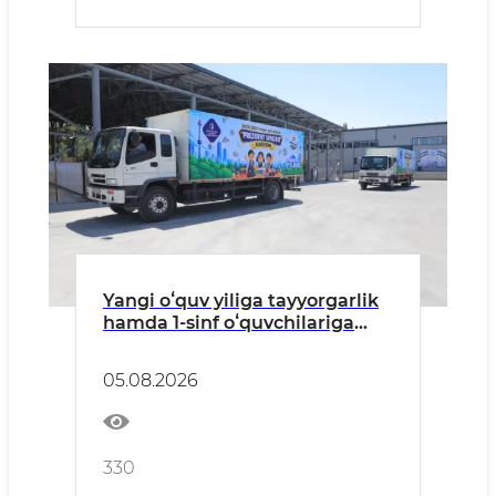
Yangi oʻquv yiliga tayyorgarlik
hamda 1-sinf oʻquvchilariga
beriladigan "Prezident
sovgʻalari"ni hududlarga
05.08.2026
yetkazish jarayonlariga
bagʻishlangan press-tur
330