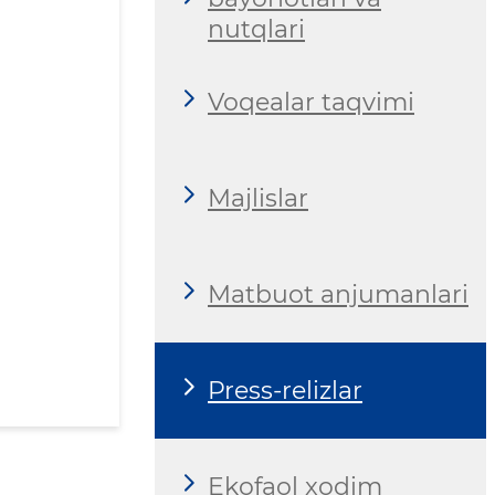
nutqlari
Voqealar taqvimi
Majlislar
Matbuot anjumanlari
Press-relizlar
Ekofaol xodim