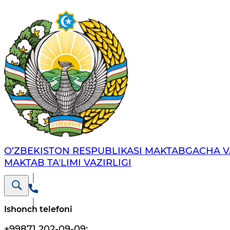
O‘ZBEKISTON RESPUBLIKASI MAKTABGACHA V
MAKTAB TAʼLIMI VAZIRLIGI
Ishonch telefoni
+99871 202-09-09
;