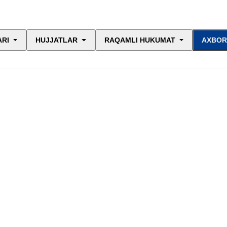
ARI
HUJJATLAR
RAQAMLI HUKUMAT
AXBOR