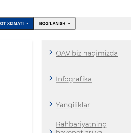
OT XIZMATI
BOG‘LANISH
OAV biz haqimizda
Infografika
Yangiliklar
Rahbariyatning
bayonotlari va