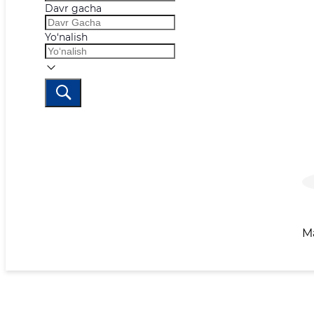
Davr gacha
Yo‘nalish
M