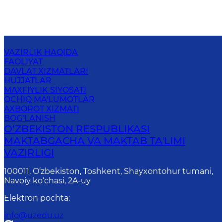
VAZIRLIK HAQIDA
FAOLIYAT
DAVLAT XIZMATLARI
HUJJATLAR
MAXFIYLIK SIYOSATI
OCHIQ MA'LUMOTLAR
AXBOROT XIZMATI
BOG‘LANISH
O‘ZBEKISTON RESPUBLIKASI
MAKTABGACHA VA MAKTAB TAʼLIMI
VAZIRLIGI
100011, O‘zbekiston, Toshkent, Shayxontohur tumani,
Navoiy ko‘chasi, 2A-uy
Elektron pochta
:
info@uzedu.uz