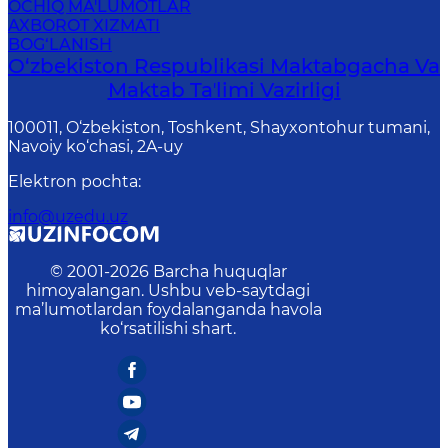
OCHIQ MA'LUMOTLAR
AXBOROT XIZMATI
BOG‘LANISH
O‘zbekiston Respublikasi Maktabgacha Va
Maktab Taʼlimi Vazirligi
100011, O‘zbekiston, Toshkent, Shayxontohur tumani,
Navoiy ko‘chasi, 2A-uy
Elektron pochta
:
info@uzedu.uz
© 2001-
2026
Barcha huquqlar
himoyalangan. Ushbu veb-saytdagi
ma’lumotlardan foydalanganda havola
ko‘rsatilishi shart.