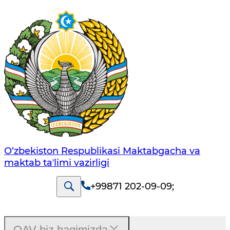
O‘zbekiston Respublikasi Maktabgacha va
maktab taʼlimi vazirligi
+99871 202-09-09
;
OAV biz haqimizda