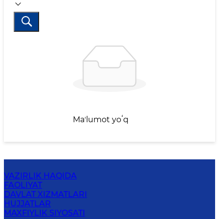
Maʼlumot yoʻq
VAZIRLIK HAQIDA
FAOLIYAT
DAVLAT XIZMATLARI
HUJJATLAR
MAXFIYLIK SIYOSATI