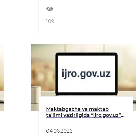
HISOBOT
109
Maktabgacha va maktab
taʼlimi vazirligida “Ijro.gov.uz”
tizimidagi topshiriqlarning
bajarilishi toʻgʻrisida
04.06.2026
MAʼLUMOT (MAY)