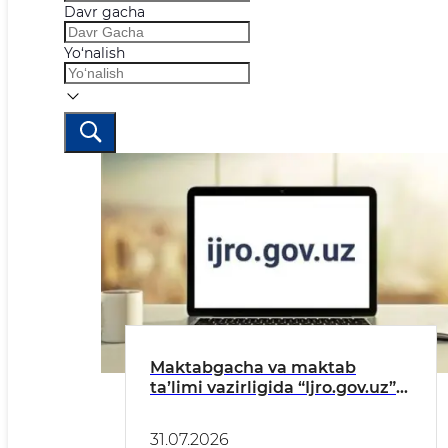
Davr gacha
Yo‘nalish
Maktabgacha va maktab
taʼlimi vazirligida “Ijro.gov.uz”
tizimidagi topshiriqlarning
bajarilishi toʻgʻrisida
31.07.2026
MAʼLUMOT (IYUL)