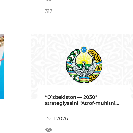
317
“Oʻzbekiston — 2030”
strategiyasini “Atrof-muhitni
asrash va «yashil iqtisodiyot”
yilida amalga oshirishga oid
15.01.2026
DAVLAT DASTURI IJROSI