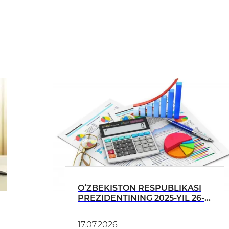
OʻZBEKISTON RESPUBLIKASI
PREZIDENTINING 2025-YIL 26-
DEKABRDAGI PQ-388-SONLI
QARORI IJROSI BOʻYICHA 2026-
17.07.2026
YIL II CHORAK HOLATIGA