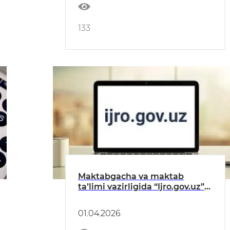
133
Maktabgacha va maktab
taʼlimi vazirligida “Ijro.gov.uz”
tizimidagi topshiriqlarning
bajarilishi toʻgʻrisida
01.04.2026
MAʼLUMOT (MART)