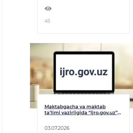
45
Maktabgacha va maktab
taʼlimi vazirligida “Ijro.gov.uz”
tizimidagi topshiriqlarning
bajarilishi toʻgʻrisida
03.07.2026
MAʼLUMOT (IYUN)