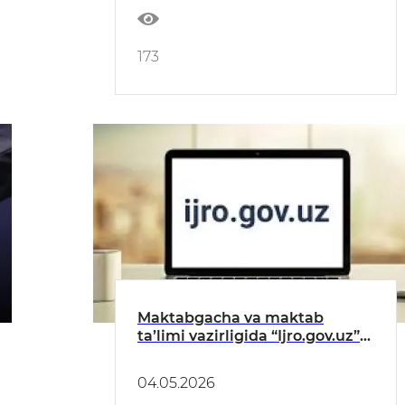
173
Maktabgacha va maktab
taʼlimi vazirligida “Ijro.gov.uz”
tizimidagi topshiriqlarning
bajarilishi toʻgʻrisida
04.05.2026
MAʼLUMOT (APREL)