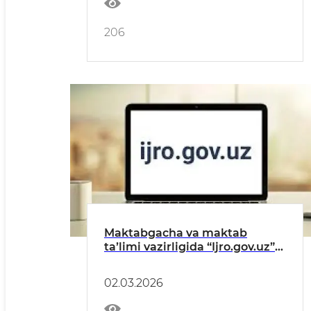
206
Maktabgacha va maktab
taʼlimi vazirligida “Ijro.gov.uz”
tizimidagi topshiriqlarning
bajarilishi toʻgʻrisida
02.03.2026
MAʼLUMOT (FEVRAL)