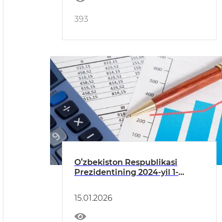
393
Oʻzbekiston Respublikasi
Prezidentining 2024-yil 1-
yanvardagi PQ-422-son qarori
ijrosi boʻyicha 2025-yil IV chorak
15.01.2026
holatiga hisobot