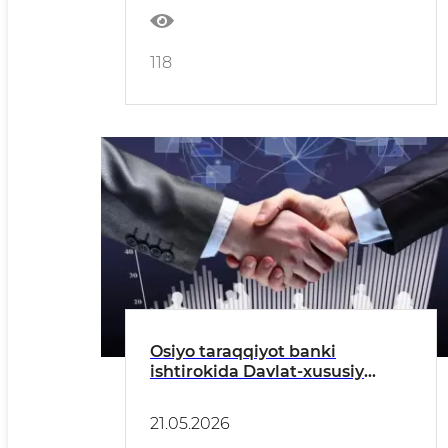
118
Osiyo taraqqiyot banki
ishtirokida Davlat-xususiy
sheriklik asosida Toshkent
shahri va Toshkent viloyatlarida
21.05.2026
13 ta umumiy oʻrta taʼlim