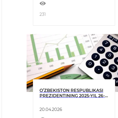
maktablarini tashkil etish
toʻgʻrisida MAʼLUMOTNOMA
231
OʻZBEKISTON RESPUBLIKASI
PREZIDENTINING 2025-YIL 26-
DEKABRDAGI PQ-388-SONLI
QARORI IJROSI BOʻYICHA 2026-
20.04.2026
YIL I CHORAK HOLATIGA
HISOBOT