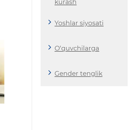
kurash
Yoshlar siyosati
O‘quvchilarga
Gender tenglik