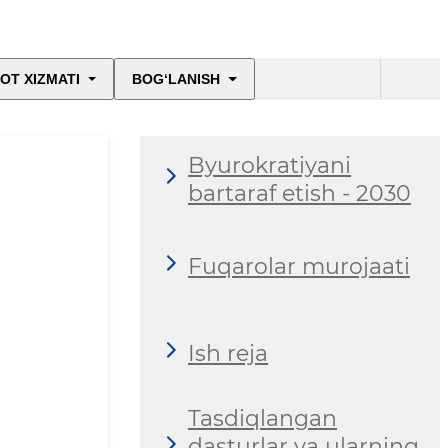
OT XIZMATI
BOG‘LANISH
Byurokratiyani
bartaraf etish - 2030
Fuqarolar murojaati
Ish reja
Tasdiqlangan
dasturlar va ularning