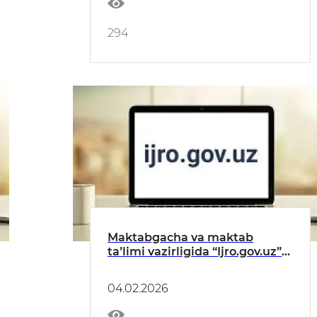
294
Maktabgacha va maktab
taʼlimi vazirligida “Ijro.gov.uz”
tizimidagi topshiriqlarning
bajarilishi toʻgʻrisida
04.02.2026
MAʼLUMOT (yanvar)