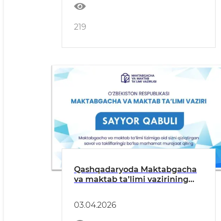
219
Qashqadaryoda Maktabgacha
va maktab ta’limi vazirining
jismoniy va yuridik shaxslar
bilan “Sayyor qabuli” tashkil
03.04.2026
etilmoqda