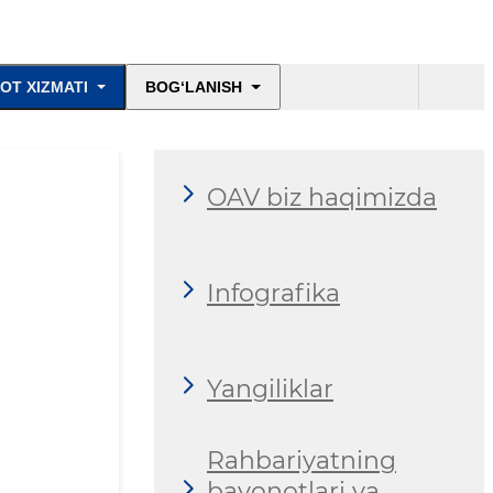
OT XIZMATI
BOG‘LANISH
OAV biz haqimizda
Infografika
Yangiliklar
Rahbariyatning
bayonotlari va