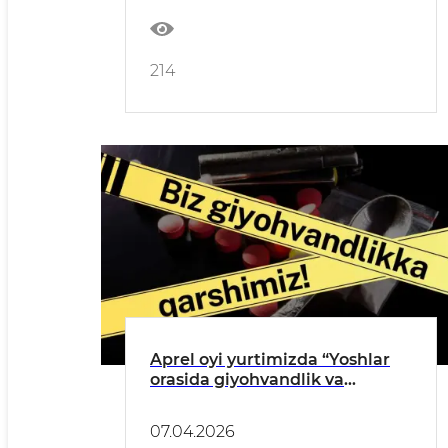
214
Aprel oyi yurtimizda “Yoshlar
orasida giyohvandlik va
psixotrop moddalarning
tarqalishiga qarshi kurashish”
07.04.2026
oyligi sifatida o‘tkazilmoqda