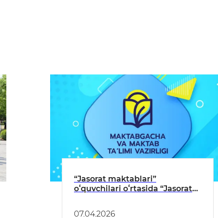
“Jasorat maktablari”
oʻquvchilari oʻrtasida “Jasorat
uchqunlari” harbiy-
vatanparvarlik va sport
07.04.2026
musobaqasi tashkil etiladi