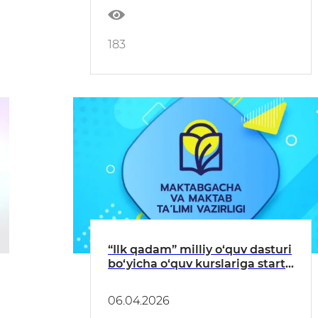
183
“Ilk qadam” milliy o‘quv dasturi
bo‘yicha o‘quv kurslariga start
beriladi
06.04.2026