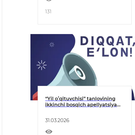
131
“Yil oʻqituvchisi” tanlovining
ikkinchi bosqich apellyatsiya
natijalari ma’lum qilinadi
31.03.2026