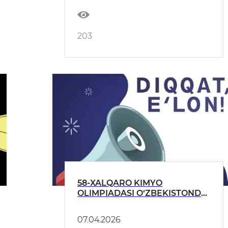
203
58-XALQARO KIMYO
OLIMPIADASI O‘ZBEKISTONDA
O‘Z JAMOASINI
SHAKLLANTIRMOQDA!
07.04.2026