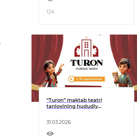
124
“Turon” maktab teatri
tanlovining hududiy
bosqichlari bo‘lib o‘tadigan
MANZILLAR va SANALAR
31.03.2026