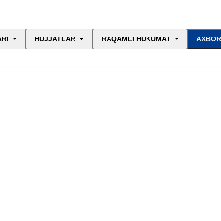
ARI
HUJJATLAR
RAQAMLI HUKUMAT
AXBOR