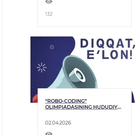
132
“ROBO-CODING”
OLIMPIADASINING HUDUDIY
BOSQICHI OʻTKAZILADI!
02.04.2026