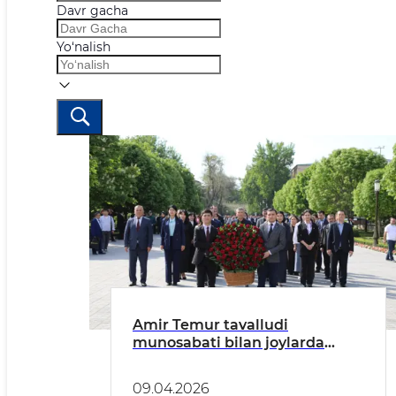
Davr gacha
Yo‘nalish
Amir Temur tavalludi
munosabati bilan joylarda
qator maʼnaviy-maʼrifiy
tadbirlar boʻlib oʻtmoqda
09.04.2026