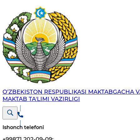
O‘ZBEKISTON RESPUBLIKASI MAKTABGACHA V
MAKTAB TAʼLIMI VAZIRLIGI
Ishonch telefoni
+99871 202-09-09
;