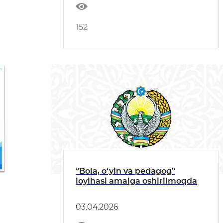
152
“Bola, o‘yin va pedagog”
loyihasi amalga oshirilmoqda
03.04.2026