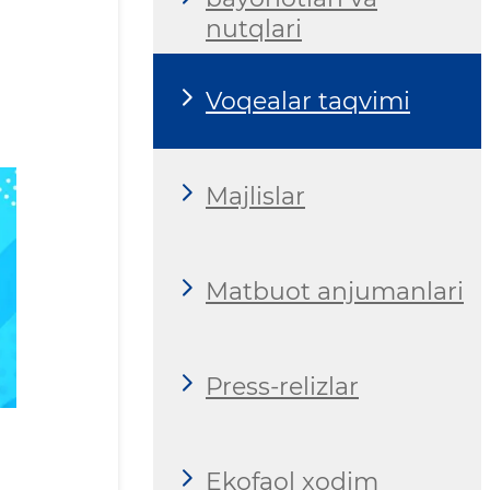
nutqlari
Voqealar taqvimi
Majlislar
Matbuot anjumanlari
Press-relizlar
Ekofaol xodim