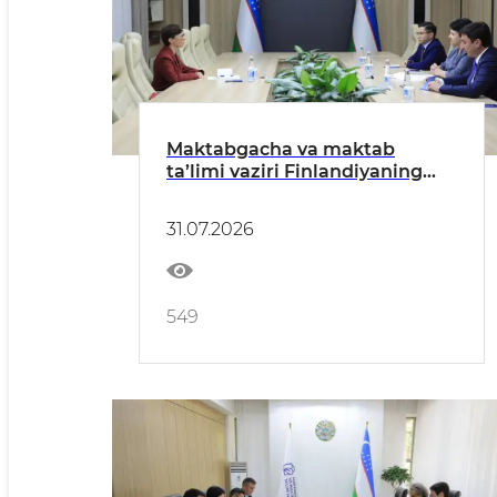
Maktabgacha va maktab
ta’limi vaziri Finlandiyaning
O‘zbekistondagi favqulodda va
muxtor elchisi bilan uchrashdi
31.07.2026
549