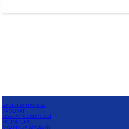
VAZIRLIK HAQIDA
FAOLIYAT
DAVLAT XIZMATLARI
HUJJATLAR
MAXFIYLIK SIYOSATI