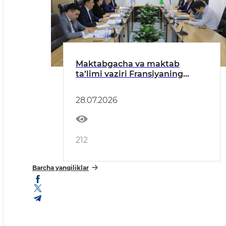
Maktabgacha va maktab
ta’limi vaziri Fransiyaning
O‘zbekistondagi Favqulodda va
muxtor elchisi bilan muloqot
28.07.2026
qildi
212
Barcha yangiliklar