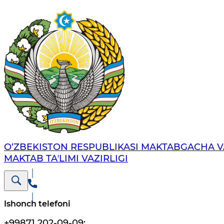
O‘ZBEKISTON RESPUBLIKASI MAKTABGACHA V
MAKTAB TAʼLIMI VAZIRLIGI
Ishonch telefoni
+99871 202-09-09
;