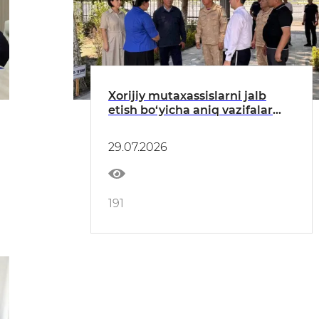
Xorijiy mutaxassislarni jalb
etish bo‘yicha aniq vazifalar
belgilab olindi
29.07.2026
191