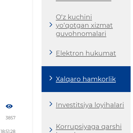
O‘z kuchini
yo‘qotgan xizmat
guvohnomalari
Elektron hukumat
Xalqaro hamkorlik
Investitsiya loyihalari
3857
Korrupsiyaga qarshi
18:51:28