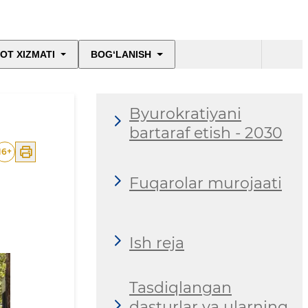
OT XIZMATI
BOG‘LANISH
Byurokratiyani
bartaraf etish - 2030
16
+
Fuqarolar murojaati
Ish reja
Tasdiqlangan
dasturlar va ularning