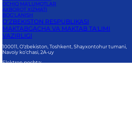
OCHIQ MA'LUMOTLAR
AXBOROT XIZMATI
BOG‘LANISH
O‘ZBEKISTON RESPUBLIKASI
MAKTABGACHA VA MAKTAB TAʼLIMI
VAZIRLIGI
100011, O‘zbekiston, Toshkent, Shayxontohur tumani,
Navoiy ko‘chasi, 2A-uy
Elektron pochta
:
info@uzedu.uz
Onlay
Diqqat! Agar siz matnda xatoliklarni aniql