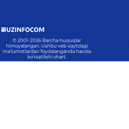
© 2001-
2026
Barcha huquqlar
himoyalangan. Ushbu veb-saytdagi
ma’lumotlardan foydalanganda havola
ko‘rsatilishi shart.
Oxirgi yangilanish
:
2026-08-06 10:24:43
n:
12
Amallar:
2491
Tashriflar:
1135
Veb-saytdagi o‘rtacha v
asangiz, ularni belgilab, ma'muriyatni xabardor qilish 