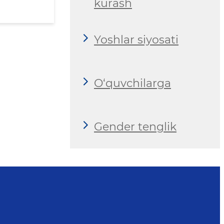
kurash
Yoshlar siyosati
O‘quvchilarga
Gender tenglik