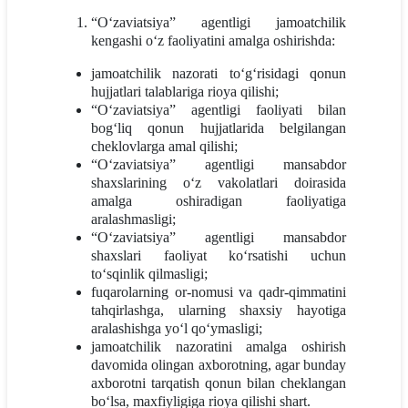
“O‘zaviatsiya” agentligi jamoatchilik
kengashi o‘z faoliyatini amalga oshirishda:
jamoatchilik nazorati to‘g‘risidagi qonun
hujjatlari talablariga rioya qilishi;
“O‘zaviatsiya” agentligi faoliyati bilan
bog‘liq qonun hujjatlarida belgilangan
cheklovlarga amal qilishi;
“O‘zaviatsiya” agentligi mansabdor
shaxslarining o‘z vakolatlari doirasida
amalga oshiradigan faoliyatiga
aralashmasligi;
“O‘zaviatsiya” agentligi mansabdor
shaxslari faoliyat ko‘rsatishi uchun
to‘sqinlik qilmasligi;
fuqarolarning or-nomusi va qadr-qimmatini
tahqirlashga, ularning shaxsiy hayotiga
aralashishga yo‘l qo‘ymasligi;
jamoatchilik nazoratini amalga oshirish
davomida olingan axborotning, agar bunday
axborotni tarqatish qonun bilan cheklangan
bo‘lsa, maxfiyligiga rioya qilishi shart.