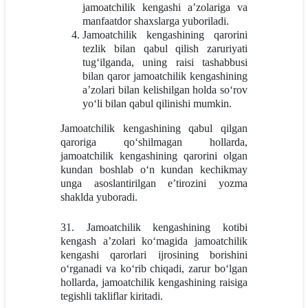
jamoatchilik kengashi a’zolariga va
manfaatdor shaxslarga yuboriladi.
Jamoatchilik kengashining qarorini
tezlik bilan qabul qilish zaruriyati
tug‘ilganda, uning raisi tashabbusi
bilan qaror jamoatchilik kengashining
a’zolari bilan kelishilgan holda so‘rov
yo‘li bilan qabul qilinishi mumkin.
Jamoatchilik kengashining qabul qilgan
qaroriga qo‘shilmagan hollarda,
jamoatchilik kengashining qarorini olgan
kundan boshlab o‘n kundan kechikmay
unga asoslantirilgan e’tirozini yozma
shaklda yuboradi.
31. Jamoatchilik kengashining kotibi
kengash a’zolari ko‘magida jamoatchilik
kengashi qarorlari ijrosining borishini
o‘rganadi va ko‘rib chiqadi, zarur bo‘lgan
hollarda, jamoatchilik kengashining raisiga
tegishli takliflar kiritadi.