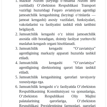
Mazkur Nizom (keyingi o‘rinlarda Nizom deb
yuritiladi) O‘zbekiston Respublikasi Transport
vazirligi huzuridagi Fuqaro aviatsiyasi agentligi
jamoatchilik kengashining (keyingi o‘rinlarda —
jamoat kengashi) asosiy vazifalari, funksiyalari,
vakolatlarini va faoliyatini tashkil etish tartibini
belgilaydi.
Jamoatchilik kengashi o‘z ishini jamoatchilik
asosida olib boradigan, doimiy faoliyat yurituvchi
maslahat-kengash organi hisoblanadi.
Jamoatchilik kengashi “O‘zaviatsiya”
agentligining markaziy apparati huzurida tashkil
etiladi.
Jamoatchilik kengashi “O‘zaviatsiya”
agentligining direktorining qarori bilan tashkil
etiladi.
Jamoatchilik kengashining qarorlari tavsiyaviy
xususiyatga ega.
Jamoatchilik kengashi o‘z faoliyatida O‘zbekiston
Respublikasining Konstitutsiyasi va qonunlariga,
O‘zbekiston Respublikasi Oliy Majlisi
palatalarining qarorlariga, O‘zbekiston
Respublikasi Prezidentining farmonlari, qarorlari