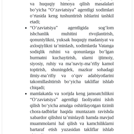
va huquqiy himoya qilish masalalari
bo‘yicha “O‘zaviatsiya” agentligi xodimlari
o‘rtasida keng tushuntirish ishlarini tashkil
etadi;
“O‘zaviatsiya” agentligida sog‘lom
ishchanlik muhitini rivojlantirish,
qonuniylikni, yuksak huquqiy madaniyat va
axloqiylikni ta’minlash, xodimlarda Vatanga
sodiqlik ruhini va qonunlarga bo‘lgan
hurmatni kuchaytirish, ularni ijtimoiy,
siyosiy, ruhiy va ma’naviy-ma’rifiy kamol
toptirish, shuningdek, mazkur sohadagi
ilmiy-ma’rifiy va o‘quv adabiyotlarini
takomillashtirish bo‘yicha takliflar ishlab
chiqadi;
mamlakatda va xorijda keng jamoatchilikni
“O‘zaviatsiya” agentligi faoliyatini isloh
qilish bo‘yicha amalga oshirilayotgan tizimli
chora-tadbirlar haqida muntazam ravishda
xabardor qilishni ta’minlaydi hamda mavjud
muammolarni hal qilish va kamchiliklarni
bartaraf etish yuzasidan takliflar ishlab