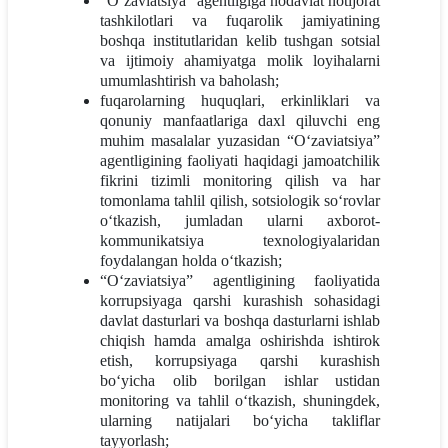
“O‘zaviatsiya” agentligiga nodavlat notijorat
tashkilotlari va fuqarolik jamiyatining
boshqa institutlaridan kelib tushgan sotsial
va ijtimoiy ahamiyatga molik loyihalarni
umumlashtirish va baholash;
fuqarolarning huquqlari, erkinliklari va
qonuniy manfaatlariga daxl qiluvchi eng
muhim masalalar yuzasidan “O‘zaviatsiya”
agentligining faoliyati haqidagi jamoatchilik
fikrini tizimli monitoring qilish va har
tomonlama tahlil qilish, sotsiologik so‘rovlar
o‘tkazish, jumladan ularni axborot-
kommunikatsiya texnologiyalaridan
foydalangan holda o‘tkazish;
“O‘zaviatsiya” agentligining faoliyatida
korrupsiyaga qarshi kurashish sohasidagi
davlat dasturlari va boshqa dasturlarni ishlab
chiqish hamda amalga oshirishda ishtirok
etish, korrupsiyaga qarshi kurashish
bo‘yicha olib borilgan ishlar ustidan
monitoring va tahlil o‘tkazish, shuningdek,
ularning natijalari bo‘yicha takliflar
tayyorlash;