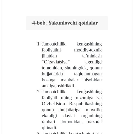
4-bob. Yakunlovchi qoidalar
Jamoatchilik kengashining
faoliyatini moddiy-texnik
jihatdan ta’minlash
“O‘zaviatsiya” agentligi
tomonidan, shuningdek, qonun
hujjatlarida taqiqlanmagan
boshqa manbalar hisobidan
amalga oshiriladi.
Jamoatchilik kengashining
faoliyati uning nizomiga va
O‘zbekiston Respublikasining
qonun hujjatlariga muvofiq
ekanligi davlat organining
rahbari tomonidan nazorat
qilinadi.
Jamoatchilik kengashining va