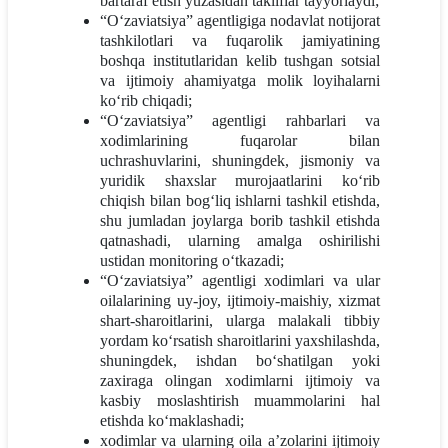
bartaraf etish yuzasidan takliflar tayyorlaydi;
“O‘zaviatsiya” agentligiga nodavlat notijorat
tashkilotlari va fuqarolik jamiyatining
boshqa institutlaridan kelib tushgan sotsial
va ijtimoiy ahamiyatga molik loyihalarni
ko‘rib chiqadi;
“O‘zaviatsiya” agentligi rahbarlari va
xodimlarining fuqarolar bilan
uchrashuvlarini, shuningdek, jismoniy va
yuridik shaxslar murojaatlarini ko‘rib
chiqish bilan bog‘liq ishlarni tashkil etishda,
shu jumladan joylarga borib tashkil etishda
qatnashadi, ularning amalga oshirilishi
ustidan monitoring o‘tkazadi;
“O‘zaviatsiya” agentligi xodimlari va ular
oilalarining uy-joy, ijtimoiy-maishiy, xizmat
shart-sharoitlarini, ularga malakali tibbiy
yordam ko‘rsatish sharoitlarini yaxshilashda,
shuningdek, ishdan bo‘shatilgan yoki
zaxiraga olingan xodimlarni ijtimoiy va
kasbiy moslashtirish muammolarini hal
etishda ko‘maklashadi;
xodimlar va ularning oila a’zolarini ijtimoiy