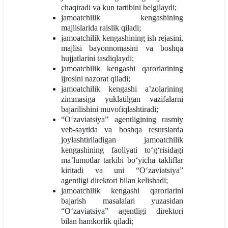
chaqiradi va kun tartibini belgilaydi;
jamoatchilik kengashining
majlislarida raislik qiladi;
jamoatchilik kengashining ish rejasini,
majlisi bayonnomasini va boshqa
hujjatlarini tasdiqlaydi;
jamoatchilik kengashi qarorlarining
ijrosini nazorat qiladi;
jamoatchilik kengashi a’zolarining
zimmasiga yuklatilgan vazifalarni
bajarilishini muvofiqlashtiradi;
“O‘zaviatsiya” agentligining rasmiy
veb-saytida va boshqa resurslarda
joylashtiriladigan jamoatchilik
kengashining faoliyati to‘g‘risidagi
ma’lumotlar tarkibi bo‘yicha takliflar
kiritadi va uni “O‘zaviatsiya”
agentligi direktori bilan kelishadi;
jamoatchilik kengashi qarorlarini
bajarish masalalari yuzasidan
“O‘zaviatsiya” agentligi direktori
bilan hamkorlik qiladi;