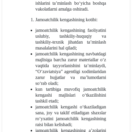
ishlarini ta’minlash bo‘yicha boshqa
vakolatlarni amalga oshiradi.
Jamoatchilik kengashining kotibi:
jamoatchilik kengashining faoliyatini
uslubiy, tashkiliy-huquqiy va
tashkiliy-texnik jihatdan ta’minlash
masalalarini hal qiladi;
jamoatchilik kengashining navbatdagi
majlisiga barcha zarur materiallar o‘z
vaqtida tayyorlanishini ta’minlaydi,
“O‘zaviatsiya” agentligi xodimlaridan
zarur hujjatlar va ma’lumotlarni
so‘rab oladi;
kun tartibiga muvofiq jamoatchilik
kengashi majlislari o‘tkazilishini
tashkil etadi;
jamoatchilik kengashi o‘tkaziladigan
sana, joy va taklif etiladigan shaxslar
ro‘yxatini jamoatchilik kengashining
raisi bilan kelishadi;
jamoatchilik kengashining a’zolarini