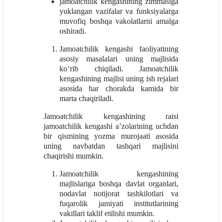
jamoatchilik kengashining zimmasiga
yuklangan vazifalar va funksiyalarga
muvofiq boshqa vakolatlarni amalga
oshiradi.
Jamoatchilik kengashi faoliyatining
asosiy masalalari uning majlisida
ko‘rib chiqiladi. Jamoatchilik
kengashining majlisi uning ish rejalari
asosida har chorakda kamida bir
marta chaqiriladi.
Jamoatchilik kengashining raisi
jamoatchilik kengashi a’zolarining uchdan
bir qismining yozma murojaati asosida
uning navbatdan tashqari majlisini
chaqirishi mumkin.
Jamoatchilik kengashining
majlislariga boshqa davlat organlari,
nodavlat notijorat tashkilotlari va
fuqarolik jamiyati institutlarining
vakillari taklif etilishi mumkin.