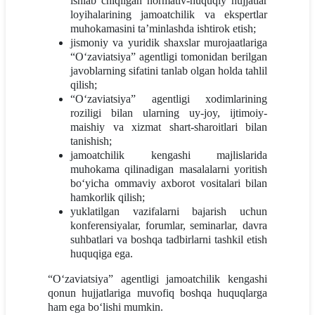
ishlab chiqilgan normativ-huquqiy hujjatlar
loyihalarining jamoatchilik va ekspertlar
muhokamasini ta’minlashda ishtirok etish;
jismoniy va yuridik shaxslar murojaatlariga
“O‘zaviatsiya” agentligi tomonidan berilgan
javoblarning sifatini tanlab olgan holda tahlil
qilish;
“O‘zaviatsiya” agentligi xodimlarining
roziligi bilan ularning uy-joy, ijtimoiy-
maishiy va xizmat shart-sharoitlari bilan
tanishish;
jamoatchilik kengashi majlislarida
muhokama qilinadigan masalalarni yoritish
bo‘yicha ommaviy axborot vositalari bilan
hamkorlik qilish;
yuklatilgan vazifalarni bajarish uchun
konferensiyalar, forumlar, seminarlar, davra
suhbatlari va boshqa tadbirlarni tashkil etish
huquqiga ega.
“O‘zaviatsiya” agentligi jamoatchilik kengashi
qonun hujjatlariga muvofiq boshqa huquqlarga
ham ega bo‘lishi mumkin.