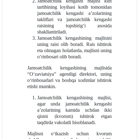
Jamoatchilik kengashi majlisi kun
tartibining loyihasi kotib tomonidan
jamoatchilik kengashi a’zolarining
takliflari va jamoatchilik kengashi
raisining topshirig‘i asosida
shakllantiriladi.
Jamoatchilik kengashining majlisini
uning raisi olib boradi. Rais ishtirok
eta olmagan holatlarda, majlisni uning
o‘rinbosari olib boradi.
Jamoatchilik kengashining majlisida
“O‘zaviatsiya” agentligi direktori, uning
o‘rinbosarlari va boshqa xodimlar ishtirok
etishi mumkin.
Jamoatchilik kengashining majlisi,
agar unda jamoatchilik kengashi
a’zolarining kamida uchdan ikki
qismi (kvorum) ishtirok etgan
taqdirda vakolatli hisoblanadi.
Majlisni o‘tkazish uchun kvorum