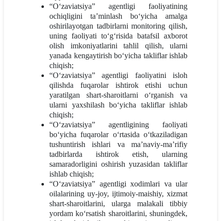
“O‘zaviatsiya” agentligi faoliyatining
ochiqligini ta’minlash bo‘yicha amalga
oshirilayotgan tadbirlarni monitoring qilish,
uning faoliyati to‘g‘risida batafsil axborot
olish imkoniyatlarini tahlil qilish, ularni
yanada kengaytirish bo‘yicha takliflar ishlab
chiqish;
“O‘zaviatsiya” agentligi faoliyatini isloh
qilishda fuqarolar ishtirok etishi uchun
yaratilgan shart-sharoitlarni o‘rganish va
ularni yaxshilash bo‘yicha takliflar ishlab
chiqish;
“O‘zaviatsiya” agentligining faoliyati
bo‘yicha fuqarolar o‘rtasida o‘tkaziladigan
tushuntirish ishlari va ma’naviy-ma’rifiy
tadbirlarda ishtirok etish, ularning
samaradorligini oshirish yuzasidan takliflar
ishlab chiqish;
“O‘zaviatsiya” agentligi xodimlari va ular
oilalarining uy-joy, ijtimoiy-maishiy, xizmat
shart-sharoitlarini, ularga malakali tibbiy
yordam ko‘rsatish sharoitlarini, shuningdek,