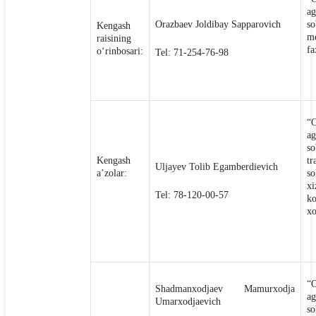
ag
Orazbaev Joldibay Sapparovich
so
Kengash
m
raisining
fa
o‘rinbosari:
Tel: 71-254-76-98
“O
ag
so
Kengash
tr
Uljayev Tolib Egamberdievich
a’zolar:
so
xi
Tel: 78-120-00-57
ko
x
“O
Shadmanxodjaev Mamurxodja
ag
Umarxodjaevich
so