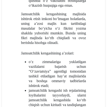
qilishda o‘z vakolatini boshqalarga
o‘tkazish huquqiga ega emas.
Jamoatchilik kengashining majlisida
ishtirok etish imkoni bo‘lmagan holatlarda,
uning a’zosi majlis kun tartibidagi
masalalar bo‘yicha o‘z fikrini yozma
shaklda yuborishi mumkin. Bunda uning
fikri majlisda ko‘rib chiqiladi va ovoz
berishda hisobga olinadi.
Jamoatchilik kengashining a’zolari:
o‘z zimmalariga yuklatilgan
vazifalarni bajarish uchun
“O‘zaviatsiya” agentligi tomonidan
tashkil etiladigan hay’at majlislarida
va boshqa ommaviy tadbirlarda
ishtirok etadi;
jamoatchilik kengashi ish rejalarining
loyihalarini tayyorlaydi, ularni
jamoatchilik kengashida ko‘rib
chiqish uchun kiritadi va tasdiqlangan