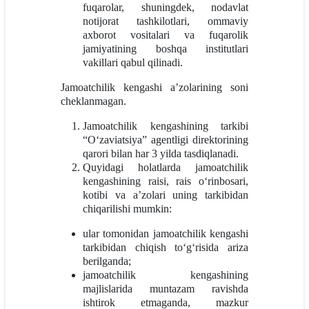
fuqarolar, shuningdek, nodavlat
notijorat tashkilotlari, ommaviy
axborot vositalari va fuqarolik
jamiyatining boshqa institutlari
vakillari qabul qilinadi.
Jamoatchilik kengashi a’zolarining soni
cheklanmagan.
Jamoatchilik kengashining tarkibi
“O‘zaviatsiya” agentligi direktorining
qarori bilan har 3 yilda tasdiqlanadi.
Quyidagi holatlarda jamoatchilik
kengashining raisi, rais o‘rinbosari,
kotibi va a’zolari uning tarkibidan
chiqarilishi mumkin:
ular tomonidan jamoatchilik kengashi
tarkibidan chiqish to‘g‘risida ariza
berilganda;
jamoatchilik kengashining
majlislarida muntazam ravishda
ishtirok etmaganda, mazkur