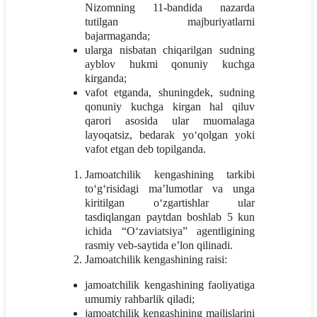
Nizomning 11-bandida nazarda
tutilgan majburiyatlarni
bajarmaganda;
ularga nisbatan chiqarilgan sudning
ayblov hukmi qonuniy kuchga
kirganda;
vafot etganda, shuningdek, sudning
qonuniy kuchga kirgan hal qiluv
qarori asosida ular muomalaga
layoqatsiz, bedarak yo‘qolgan yoki
vafot etgan deb topilganda.
Jamoatchilik kengashining tarkibi
to‘g‘risidagi ma’lumotlar va unga
kiritilgan o‘zgartishlar ular
tasdiqlangan paytdan boshlab 5 kun
ichida “O‘zaviatsiya” agentligining
rasmiy veb-saytida e’lon qilinadi.
Jamoatchilik kengashining raisi:
jamoatchilik kengashining faoliyatiga
umumiy rahbarlik qiladi;
jamoatchilik kengashining majlislarini