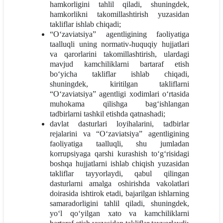
hamkorligini tahlil qiladi, shuningdek,
hamkorlikni takomillashtirish yuzasidan
takliflar ishlab chiqadi;
“O‘zaviatsiya” agentligining faoliyatiga
taalluqli uning normativ-huquqiy hujjatlari
va qarorlarini takomillashtirish, ulardagi
mavjud kamchiliklarni bartaraf etish
bo‘yicha takliflar ishlab chiqadi,
shuningdek, kiritilgan takliflarni
“O‘zaviatsiya” agentligi xodimlari o‘rtasida
muhokama qilishga bag‘ishlangan
tadbirlarni tashkil etishda qatnashadi;
davlat dasturlari loyihalarini, tadbirlar
rejalarini va “O‘zaviatsiya” agentligining
faoliyatiga taalluqli, shu jumladan
korrupsiyaga qarshi kurashish to‘g‘risidagi
boshqa hujjatlarni ishlab chiqish yuzasidan
takliflar tayyorlaydi, qabul qilingan
dasturlarni amalga oshirishda vakolatlari
doirasida ishtirok etadi, bajarilgan ishlarning
samaradorligini tahlil qiladi, shuningdek,
yo‘l qo‘yilgan xato va kamchiliklarni