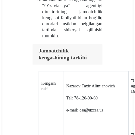
“O‘zaviatsiya” agentligi
direktorining jamoatchilik
kengashi faoliyati bilan bog‘liq
qarorlari ustidan belgilangan
tartibda shikoyat qilinishi
mumkin.
Jamoatchilik
kengashining tarkibi
“O
Kengash
Nazarov Taxir Alimjanovich
ag
raisi:
Di
Tel: 78-120-00-60
e-mail: cаа@uzcaa.uz
“O