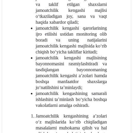
va taklif etilgan shaxslarni
jamoatchilik kengashi majlisi
o‘tkaziladigan joy, sana va vaqt
haqida xabardor qiladi;
jamoatchilik kengashi qarorlarining
ijro etilishi ustidan monitoring olib
boradi va uning natijalarini
jamoatchilik kengashi majlisida ko‘rib
chiqish bo‘yicha takliflar kiritadi;
jamoatchilik kengashi majlisining
bayonnomasini rasmiylashtiradi va
tasdiqlangan bayonnomaning
jamoatchilik kengashi a’zolari hamda
boshqa manfaatdor shaxslarga
jo‘natilishini ta’minlaydi;
jamoatchilik kengashining samarali
ishlashini ta’minlash bo‘yicha boshqa
vakolatlarni amalga oshiradi.
Jamoatchilik kengashining a’zolari
o‘z majlislarida ko‘rib chiqiladigan
masalalarni muhokama qilish va hal