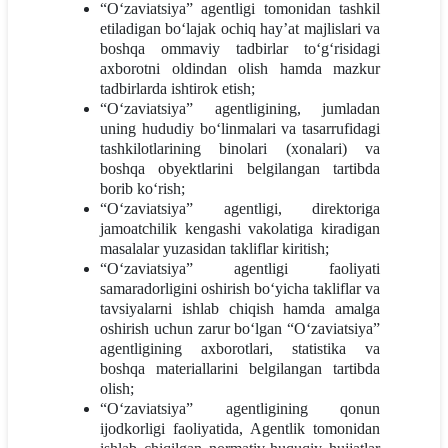
“O‘zaviatsiya” agentligi tomonidan tashkil
etiladigan bo‘lajak ochiq hay’at majlislari va
boshqa ommaviy tadbirlar to‘g‘risidagi
axborotni oldindan olish hamda mazkur
tadbirlarda ishtirok etish;
“O‘zaviatsiya” agentligining, jumladan
uning hududiy bo‘linmalari va tasarrufidagi
tashkilotlarining binolari (xonalari) va
boshqa obyektlarini belgilangan tartibda
borib ko‘rish;
“O‘zaviatsiya” agentligi, direktoriga
jamoatchilik kengashi vakolatiga kiradigan
masalalar yuzasidan takliflar kiritish;
“O‘zaviatsiya” agentligi faoliyati
samaradorligini oshirish bo‘yicha takliflar va
tavsiyalarni ishlab chiqish hamda amalga
oshirish uchun zarur bo‘lgan “O‘zaviatsiya”
agentligining axborotlari, statistika va
boshqa materiallarini belgilangan tartibda
olish;
“O‘zaviatsiya” agentligining qonun
ijodkorligi faoliyatida, Agentlik tomonidan