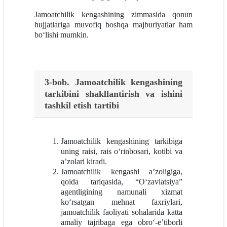
Jamoatchilik kengashining zimmasida qonun
hujjatlariga muvofiq boshqa majburiyatlar ham
bo‘lishi mumkin.
3-bob. Jamoatchilik kengashining
tarkibini shakllantirish va ishini
tashkil etish tartibi
Jamoatchilik kengashining tarkibiga
uning raisi, rais o‘rinbosari, kotibi va
a’zolari kiradi.
Jamoatchilik kengashi a’zoligiga,
qoida tariqasida, “O‘zaviatsiya”
agentligining namunali xizmat
ko‘rsatgan mehnat faxriylari,
jamoatchilik faoliyati sohalarida katta
amaliy tajribaga ega obro‘-e’tiborli