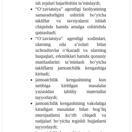
ish rejalari bajarilishini ta’minlaydi;
“O‘zaviatsiya” agentligi faoliyatining
samaradorligini oshirish bo‘yicha
takliflar va tavsiyalarni ishlab
chiqishda hamda amalga oshirishda
qatnashadi;
“O‘zaviatsiya” agentligi xodimlari,
ularning oila a’zolari bilan
uchrashuvlar o‘tkazadi va ularning
huquqlari, erkinliklari hamda qonuniy
manfaatlarini ta’minlash bo‘yicha
takliflarni jamoatchilik kengashiga
kiritadi;
jamoatchilik kengashining kun
tartibiga kiritilgan masalalar
yuzasidan tahliliy materiallar
tayyorlaydi;
jamoatchilik kengashining vakolatiga
kiradigan masalalar bilan bog‘liq
murojaatlarni ko‘rib chiqadi va
natijalari bo‘yicha tegishli hujjatlarni
tayyorlaydi;