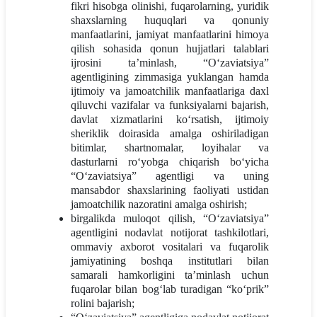
fikri hisobga olinishi, fuqarolarning, yuridik
shaxslarning huquqlari va qonuniy
manfaatlarini, jamiyat manfaatlarini himoya
qilish sohasida qonun hujjatlari talablari
ijrosini ta’minlash, “O‘zaviatsiya”
agentligining zimmasiga yuklangan hamda
ijtimoiy va jamoatchilik manfaatlariga daxl
qiluvchi vazifalar va funksiyalarni bajarish,
davlat xizmatlarini ko‘rsatish, ijtimoiy
sheriklik doirasida amalga oshiriladigan
bitimlar, shartnomalar, loyihalar va
dasturlarni ro‘yobga chiqarish bo‘yicha
“O‘zaviatsiya” agentligi va uning
mansabdor shaxslarining faoliyati ustidan
jamoatchilik nazoratini amalga oshirish;
birgalikda muloqot qilish, “O‘zaviatsiya”
agentligini nodavlat notijorat tashkilotlari,
ommaviy axborot vositalari va fuqarolik
jamiyatining boshqa institutlari bilan
samarali hamkorligini ta’minlash uchun
fuqarolar bilan bog‘lab turadigan “ko‘prik”
rolini bajarish;