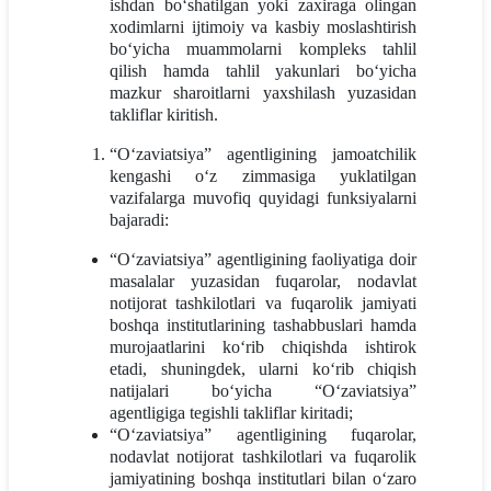
ishdan bo‘shatilgan yoki zaxiraga olingan
xodimlarni ijtimoiy va kasbiy moslashtirish
bo‘yicha muammolarni kompleks tahlil
qilish hamda tahlil yakunlari bo‘yicha
mazkur sharoitlarni yaxshilash yuzasidan
takliflar kiritish.
“O‘zaviatsiya” agentligining jamoatchilik
kengashi o‘z zimmasiga yuklatilgan
vazifalarga muvofiq quyidagi funksiyalarni
bajaradi:
“O‘zaviatsiya” agentligining faoliyatiga doir
masalalar yuzasidan fuqarolar, nodavlat
notijorat tashkilotlari va fuqarolik jamiyati
boshqa institutlarining tashabbuslari hamda
murojaatlarini ko‘rib chiqishda ishtirok
etadi, shuningdek, ularni ko‘rib chiqish
natijalari bo‘yicha “O‘zaviatsiya”
agentligiga tegishli takliflar kiritadi;
“O‘zaviatsiya” agentligining fuqarolar,
nodavlat notijorat tashkilotlari va fuqarolik
jamiyatining boshqa institutlari bilan o‘zaro