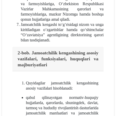
va farmoyishlariga, O‘zbekiston Respublikasi
Vazirlar Mahkamasining qarorlari va
farmoyishlariga, mazkur Nizomga hamda boshqa
qonun hujjatlariga amal qiladi.
Jamoatchilik kengashi to‘g‘risidagi nizom va unga
kiritiladigan o‘zgartishlar hamda qo‘shimchalar
“O‘zaviatsiya” agentligining direktorining qarori
bilan tasdiqlanadi.
2-bob. Jamoatchilik kengashining asosiy
vazifalari, funksiyalari, huquqlari va
majburiyatlari
Quyidagilar jamoatchilik kengashining
asosiy vazifalari hisoblanadi:
qabul qilinayotgan normativ-huquqiy
hujjatlarda, qarorlarda, shuningdek, davlat,
tarmoq va hududiy rivojlantirish dasturlarida
jamoatchilik manfaatlari va jamoatchilik