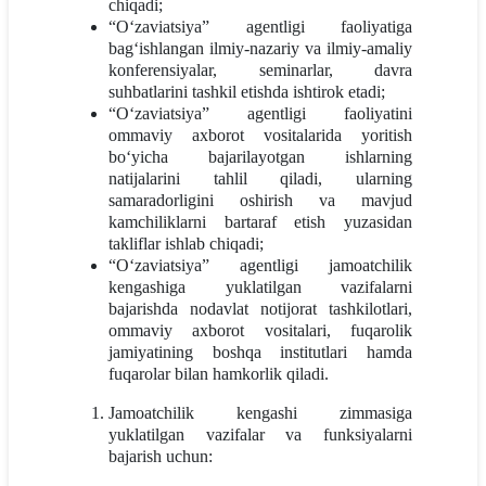
chiqadi;
“O‘zaviatsiya” agentligi faoliyatiga
bag‘ishlangan ilmiy-nazariy va ilmiy-amaliy
konferensiyalar, seminarlar, davra
suhbatlarini tashkil etishda ishtirok etadi;
“O‘zaviatsiya” agentligi faoliyatini
ommaviy axborot vositalarida yoritish
bo‘yicha bajarilayotgan ishlarning
natijalarini tahlil qiladi, ularning
samaradorligini oshirish va mavjud
kamchiliklarni bartaraf etish yuzasidan
takliflar ishlab chiqadi;
“O‘zaviatsiya” agentligi jamoatchilik
kengashiga yuklatilgan vazifalarni
bajarishda nodavlat notijorat tashkilotlari,
ommaviy axborot vositalari, fuqarolik
jamiyatining boshqa institutlari hamda
fuqarolar bilan hamkorlik qiladi.
Jamoatchilik kengashi zimmasiga
yuklatilgan vazifalar va funksiyalarni
bajarish uchun: