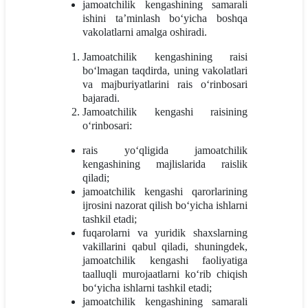
jamoatchilik kengashining samarali
ishini ta’minlash bo‘yicha boshqa
vakolatlarni amalga oshiradi.
Jamoatchilik kengashining raisi
bo‘lmagan taqdirda, uning vakolatlari
va majburiyatlarini rais o‘rinbosari
bajaradi.
Jamoatchilik kengashi raisining
o‘rinbosari:
rais yo‘qligida jamoatchilik
kengashining majlislarida raislik
qiladi;
jamoatchilik kengashi qarorlarining
ijrosini nazorat qilish bo‘yicha ishlarni
tashkil etadi;
fuqarolarni va yuridik shaxslarning
vakillarini qabul qiladi, shuningdek,
jamoatchilik kengashi faoliyatiga
taalluqli murojaatlarni ko‘rib chiqish
bo‘yicha ishlarni tashkil etadi;
jamoatchilik kengashining samarali