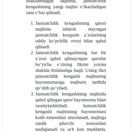
shakllanmagan taqdirda, jamoatchilik
kengashining yangi majlisi o‘tkaziladigan
sana e’lon qilinadi.
Jamoatchilik kengashining qarori
majlisda ishtirok etayotgan
jamoatchilik kengashi a’zolarining
oddiy ko‘pchilik ovozi bilan qabul
qilinadi.
Jamoatchilik kengashining har bir
a’zosi qabul qilinayotgan qarorlar
bo‘yicha o‘zining fikrini yozma
shaklda ifodalashga haqli. Uning fikri
jamoatchilik kengashi majlisining
bayonnomasiga majburiy tartibda
qo‘shib qo‘yiladi.
Jamoatchilik kengashining majlisida
qabul qilingan qaror bayonnoma bilan
rasmiylashtiriladi. Jamoatchilik
kengashi majlisining bayonnomasi
kotib tomonidan imzolanadi, majlisga
raislik qiluvchi tomonidan
tasdiqlanadi va uch kun muddatda,