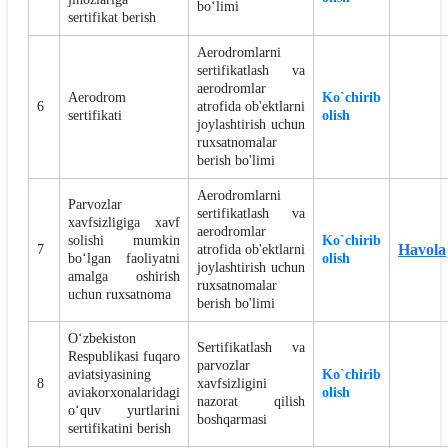
bo‘limi
sertifikat berish
Aerodromlarni
sertifikatlash va
aerodromlar
Aerodrom
Ko`chirib
6
atrofida ob'ektlarni
sertifikati
olish
joylashtirish uchun
ruxsatnomalar
berish bo'limi
Aerodromlarni
Parvozlar
sertifikatlash va
xavfsizligiga xavf
aerodromlar
solishi mumkin
Ko`chirib
Havola
7
atrofida ob'ektlarni
boʻlgan faoliyatni
olish
joylashtirish uchun
amalga oshirish
ruxsatnomalar
uchun ruxsatnoma
berish bo'limi
O‘zbekiston
Sertifikatlash va
Respublikasi fuqaro
parvozlar
aviatsiyasining
Ko`chirib
8
xavfsizligini
aviakorxonalaridagi
olish
nazorat qilish
o‘quv yurtlarini
boshqarmasi
sertifikatini berish