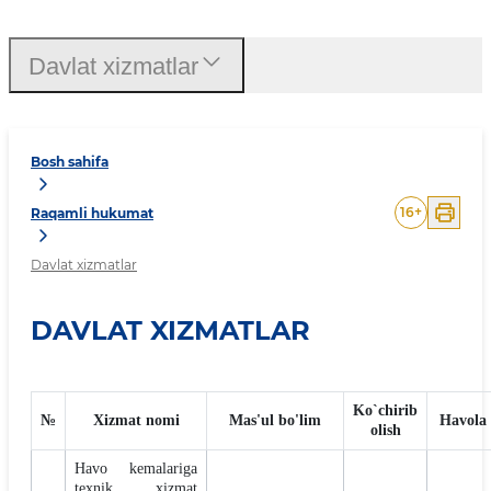
Davlat xizmatlar
Bosh sahifa
16
+
Raqamli hukumat
Davlat xizmatlar
DAVLAT XIZMATLAR
Ko`chirib
№
Xizmat nomi
Mas'ul bo'lim
Havola
olish
Havo kemalariga
texnik xizmat