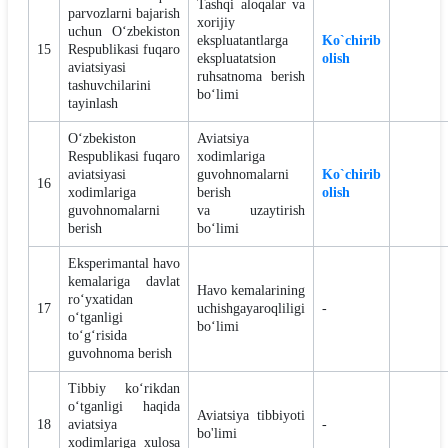
Tashqi aloqalar va
parvozlarni bajarish
xorijiy
uchun O‘zbekiston
ekspluatantlarga
Ko`chirib
15
Respublikasi fuqaro
ekspluatatsion
olish
aviatsiyasi
ruhsatnoma berish
tashuvchilarini
bo‘limi
tayinlash
O‘zbekiston
Aviatsiya
Respublikasi fuqaro
xodimlariga
aviatsiyasi
guvohnomalarni
Ko`chirib
16
xodimlariga
berish
olish
guvohnomalarni
va uzaytirish
berish
bo‘limi
Eksperimantal havo
kemalariga davlat
Havo kemalarining
ro‘yxatidan
17
uchishgayaroqliligi
-
o‘tganligi
bo‘limi
to‘g‘risida
guvohnoma berish
Tibbiy ko‘rikdan
o‘tganligi haqida
Aviatsiya tibbiyoti
18
aviatsiya
-
bo'limi
xodimlariga xulosa