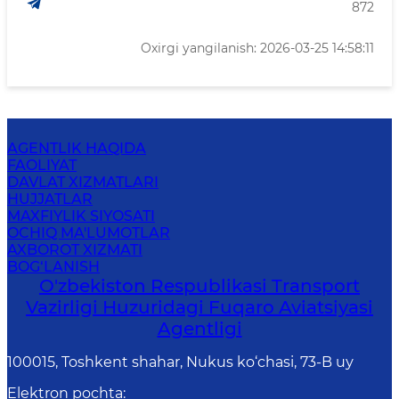
872
Oxirgi yangilanish: 2026-03-25 14:58:11
AGENTLIK HAQIDA
FAOLIYAT
DAVLAT XIZMATLARI
HUJJATLAR
MAXFIYLIK SIYOSATI
OCHIQ MA'LUMOTLAR
AXBOROT XIZMATI
BOG‘LANISH
O'zbekiston Respublikasi Transport
Vazirligi Huzuridagi Fuqaro Aviatsiyasi
Agentligi
100015, Toshkent shahar, Nukus ko‘chasi, 73-B uу
Elektron pochta
: