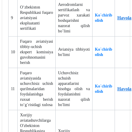
Aerodromlarni
O‘zbekiston
sertifikatlash va
Respublikasi fuqaro
parvoz xarakati
Ko`chirib
Havola
9
aviatsiyasi
boshqarishni
olish
ekspluatanti
nazorat qilish
sertifikati
bo’limi
Fuqaro aviatsiyasi
tibbiy-uchish
Aviatsiya tibbiyoti
Ko`chirib
10
ekspert komissiya
bo'limi
olish
guvohnomasini
berish
Fuqaro
Uchuvchisiz
aviatsiyasida
uchuish
uchuvchisiz uchish
apparatlarini
Ko`chirib
Havola
11
qurilmalaridan
hisobga olish va
olish
foydalanishga
foydalanishni
ruxsat berish
nazorat qilish
toʻgʻrisidagi xulosa
bo'limi
Xorijiy
aviatashuvchilarga
O'zbekiston
Respublikasiga
Xorijiy