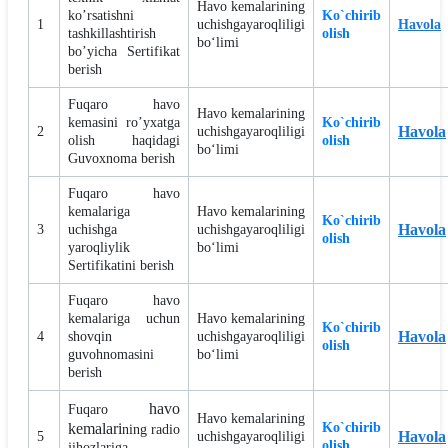
Havo kemalarining
ko’rsatishni
Ko`chirib
1
uchishgayaroqliligi
Havola
tashkillashtirish
olish
bo‘limi
bo’yicha Sertifikat
berish
Fuqaro havo
Havo kemalarining
kemasini ro’yxatga
Ko`chirib
Havola
2
uchishgayaroqliligi
olish haqidagi
olish
bo‘limi
Guvoxnoma berish
Fuqaro havo
kemalariga
Havo kemalarining
Ko`chirib
Havola
3
uchishga
uchishgayaroqliligi
olish
yaroqliylik
bo‘limi
Sertifikatini berish
Fuqaro havo
kemalariga
uchun
Havo kemalarining
Ko`chirib
Havola
4
shovqin
uchishgayaroqliligi
olish
guvohnomasini
bo‘limi
berish
havo
Fuqaro
Havo kemalarining
kemalari
Ko`chirib
ning radio
Havola
5
uchishgayaroqliligi
olish
jihozlariga