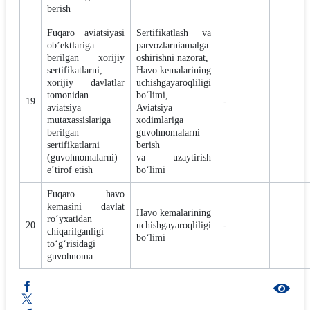
berish
Fuqaro aviatsiyasi
Sertifikatlash va
ob’ektlariga
parvozlarniamalga
berilgan xorijiy
oshirishni nazorat,
sertifikatlarni,
Havo kemalarining
xorijiy davlatlar
uchishgayaroqliligi
tomonidan
bo‘limi,
19
-
aviatsiya
Aviatsiya
mutaxassislariga
xodimlariga
berilgan
guvohnomalarni
sertifikatlarni
berish
(guvohnomalarni)
va uzaytirish
e’tirof etish
bo‘limi
Fuqaro havo
kemasini davlat
Havo kemalarining
ro‘yxatidan
20
uchishgayaroqliligi
-
chiqarilganligi
bo‘limi
to‘g‘risidagi
guvohnoma