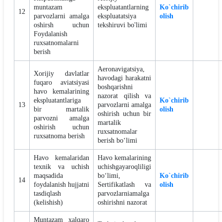
muntazam
ekspluatantlarning
Ko`chirib
12
parvozlarni amalga
ekspluatatsiya
olish
oshirsh uchun
tekshiruvi bo'limi
Foydalanish
ruxsatnomalarni
berish
Aeronavigatsiya,
Xorijiy davlatlar
havodagi harakatni
fuqaro aviatsiyasi
boshqarishni
havo kemalarining
nazorat qilish va
ekspluatantlariga
Ko`chirib
13
parvozlarni amalga
bir martalik
olish
oshirish uchun bir
parvozni amalga
martalik
oshirish uchun
ruxsatnomalar
ruxsatnoma berish
berish bo‘limi
Havo kemalaridan
Havo kemalarining
texnik va uchish
uchishgayaroqliligi
maqsadida
bo‘limi,
Ko`chirib
14
foydalanish hujjatni
Sertifikatlash va
olish
tasdiqlash
parvozlarniamalga
(kelishish)
oshirishni nazorat
Muntazam xalqaro