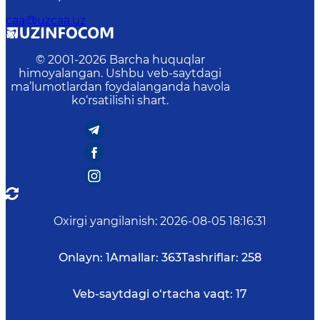
caa@uzcaa.uz
© 2001-
2026
Barcha huquqlar
himoyalangan. Ushbu veb-saytdagi
ma’lumotlardan foydalanganda havola
ko‘rsatilishi shart.
Oxirgi yangilanish
:
2026-08-05 18:16:31
Onlayn:
1
Amallar:
363
Tashriflar:
258
Veb-saytdagi o‘rtacha vaqt:
17