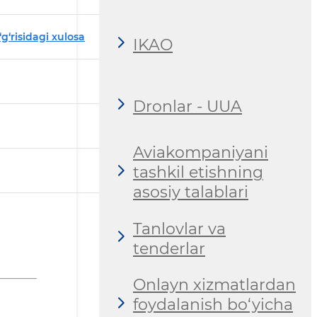
g‘risidagi xulosa
IKAO
Dronlar - UUA
Aviakompaniyani
tashkil etishning
asosiy talablari
Tanlovlar va
tenderlar
Onlayn xizmatlardan
foydalanish bo‘yicha