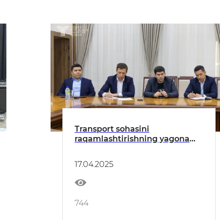
Transport sohasini
raqamlashtirishning yagona
konsepsiyasi ishlab chiqiladi
17.04.2025
744