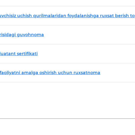
vchisiz uchish qurilmalaridan foydalanishga ruxsat berish to‘
g‘risidagi guvohnoma
uatant sertifikati
n faoliyatni amalga oshirish uchun ruxsatnoma