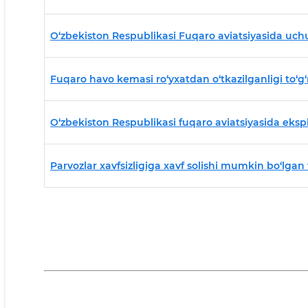
O‘zbekiston Respublikasi Fuqaro aviatsiyasida uchu
Fuqaro havo kemasi ro‘yxatdan o‘tkazilganligi to‘
O‘zbekiston Respublikasi fuqaro aviatsiyasida ekspl
Parvozlar xavfsizligiga xavf solishi mumkin bo‘lga