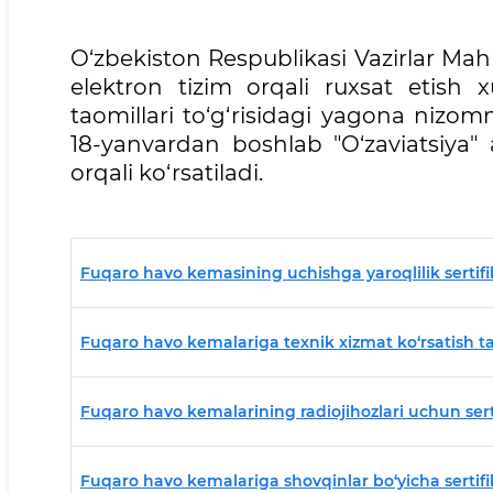
O‘zbekiston Respublikasi Vazirlar Ma
elektron tizim orqali ruxsat etish x
taomillari to‘g‘risidagi yagona nizom
18-yanvardan boshlab "O‘zaviatsiya" 
orqali ko‘rsatiladi.
Fuqaro havo kemasining uchishga yaroqlilik sertifi
Fuqaro havo kemalariga texnik xizmat ko‘rsatish tash
Fuqaro havo kemalarining radiojihozlari uchun sert
Fuqaro havo kemalariga shovqinlar bo‘yicha sertifi