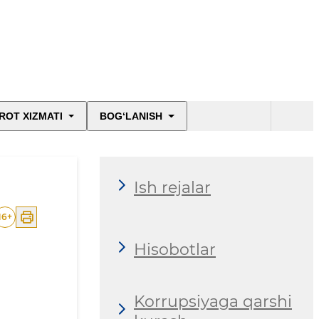
ROT XIZMATI
BOG‘LANISH
Ish rejalar
16
+
Hisobotlar
Korrupsiyaga qarshi