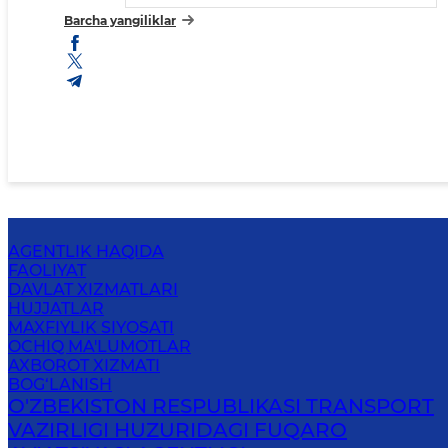
Barcha yangiliklar
AGENTLIK HAQIDA
FAOLIYAT
DAVLAT XIZMATLARI
HUJJATLAR
MAXFIYLIK SIYOSATI
OCHIQ MA'LUMOTLAR
AXBOROT XIZMATI
BOG‘LANISH
O'ZBEKISTON RESPUBLIKASI TRANSPORT
VAZIRLIGI HUZURIDAGI FUQARO