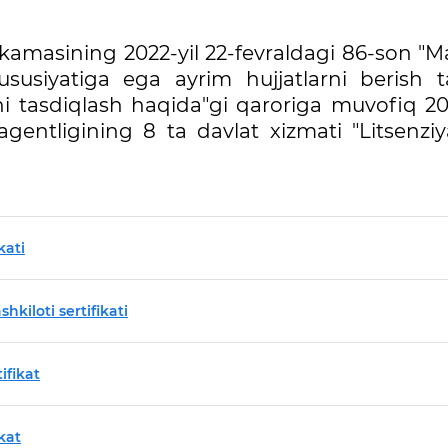
hkamasining 2022-yil 22-fevraldagi 86-son "M
ususiyatiga ega ayrim hujjatlarni berish ta
ni tasdiqlash haqida"gi qaroriga muvofiq 20
agentligining 8 ta davlat xizmati "Litsenziy
kati
kiloti sertifikati
ifikat
kat