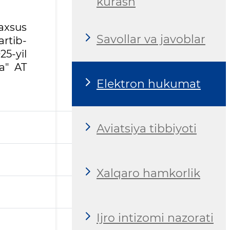
kurash
axsus
Savollar va javoblar
rtib-
25-yil
a" AT
Elektron hukumat
Aviatsiya tibbiyoti
Xalqaro hamkorlik
Ijro intizomi nazorati