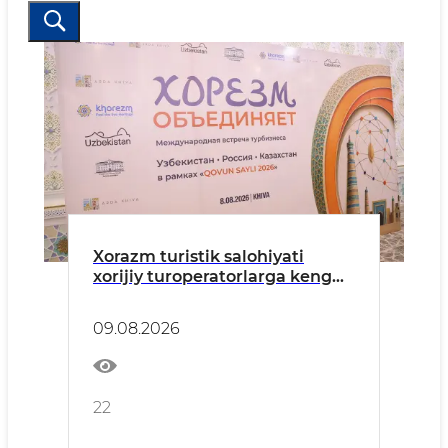
Xorazm turistik salohiyati
xorijiy turoperatorlarga keng
targ‘ib qilindi
09.08.2026
22