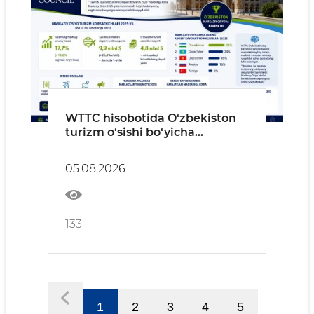
WTTC hisobotida O‘zbekiston
turizm o‘sishi bo‘yicha
Markaziy Osiyoda birinchi
o‘rinda qayd etildi
05.08.2026
133
1
2
3
4
5