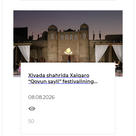
Xivada shahrida Xalqaro
“Qovun sayli” festivalining
tantanali ochilish marosimi
o‘tkazildi
08.08.2026
50