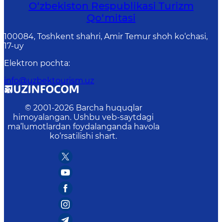
O‘zbekiston Respublikasi Turizm
Qo‘mitasi
100084, Toshkent shahri, Amir Temur shoh ko‘chasi,
17-uy
Elektron pochta
:
info@uzbektourism.uz
© 2001-
2026
Barcha huquqlar
himoyalangan. Ushbu veb-saytdagi
ma’lumotlardan foydalanganda havola
ko‘rsatilishi shart.