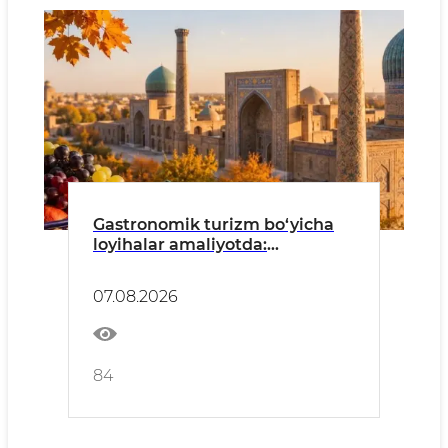
Gastronomik turizm bo‘yicha
loyihalar amaliyotda:
O‘zbekiston milliy taomlari
xalqaro bozorga chiqmoqda
07.08.2026
84