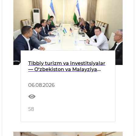
Tibbiy turizm va investitsiyalar
— O‘zbekiston va Malayziya
yangi loyihalarni muhokama
qildi
06.08.2026
58