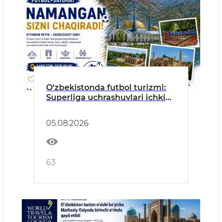
O‘zbekistonda futbol turizmi:
Superliga uchrashuvlari ichki
turizmni rivojlantirish
maydoniga aylanmoqda
05.08.2026
63