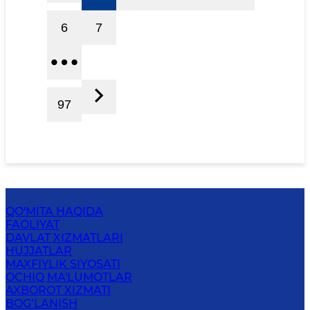
6
7
97
QO'MITA HAQIDA
FAOLIYAT
DAVLAT XIZMATLARI
HUJJATLAR
MAXFIYLIK SIYOSATI
OCHIQ MA'LUMOTLAR
AXBOROT XIZMATI
BOG‘LANISH