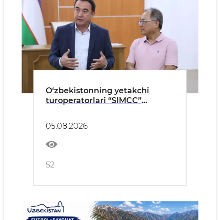
O‘zbekistonning yetakchi
turoperatorlari “SIMCC”
delegatsiyasi bilan “STEAM
AHEAD” va “YALA” xalqaro
05.08.2026
tadbirlariga tayyorgarlik
masalalarini muhokama qildi
52