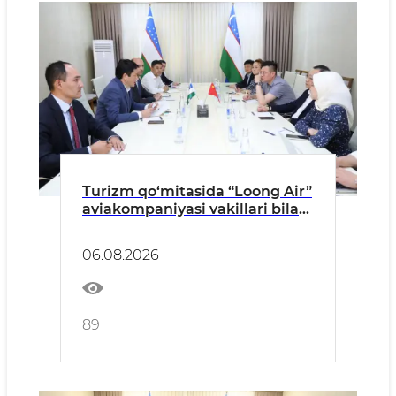
Turizm qo‘mitasida “Loong Air”
aviakompaniyasi vakillari bilan
uchrashuv o‘tkazildi
06.08.2026
89