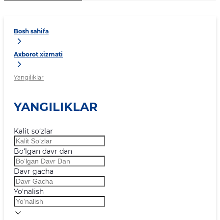
Bosh sahifa
Axborot xizmati
Yangiliklar
YANGILIKLAR
Kalit so‘zlar
Bo‘lgan davr dan
Davr gacha
Yo‘nalish