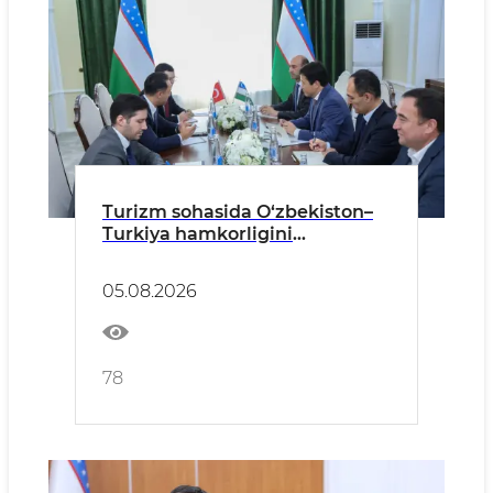
Turizm sohasida O‘zbekiston–
Turkiya hamkorligini
kengaytirish masalalari
muhokama qilindi
05.08.2026
78