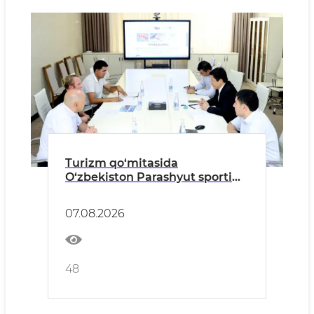
Turizm qo‘mitasida
O‘zbekiston Parashyut sporti
federatsiyasi bilan hamkorlik
istiqbollari muhokama qilindi
07.08.2026
48