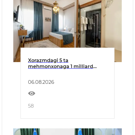
Xorazmdagi 5 ta
mehmonxonaga 1 milliard
so‘mdan ortiq subsidiya
ajratildi
06.08.2026
58