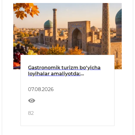
Gastronomik turizm bo‘yicha
loyihalar amaliyotda:
O‘zbekiston milliy taomlari
xalqaro bozorga chiqmoqda
07.08.2026
82