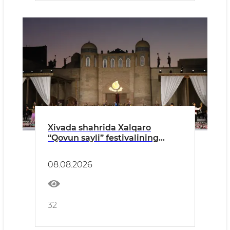
Xivada shahrida Xalqaro
“Qovun sayli” festivalining
tantanali ochilish marosimi
o‘tkazildi
08.08.2026
32