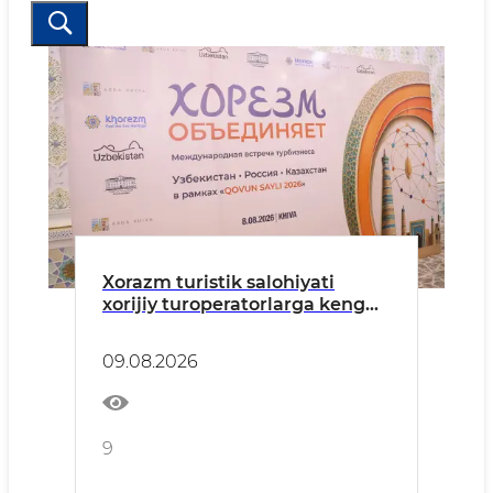
Xorazm turistik salohiyati
xorijiy turoperatorlarga keng
targ‘ib qilindi
09.08.2026
9