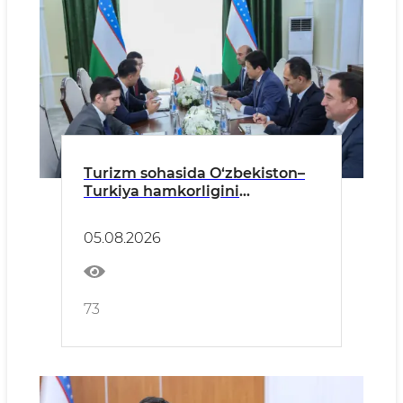
Turizm sohasida O‘zbekiston–
Turkiya hamkorligini
kengaytirish masalalari
muhokama qilindi
05.08.2026
73