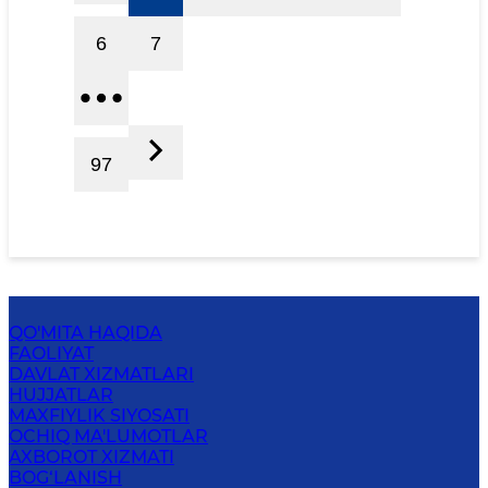
6
7
97
QO'MITA HAQIDA
FAOLIYAT
DAVLAT XIZMATLARI
HUJJATLAR
MAXFIYLIK SIYOSATI
OCHIQ MA'LUMOTLAR
AXBOROT XIZMATI
BOG‘LANISH