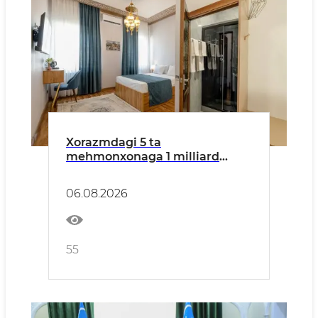
Xorazmdagi 5 ta
mehmonxonaga 1 milliard
so‘mdan ortiq subsidiya
ajratildi
06.08.2026
55