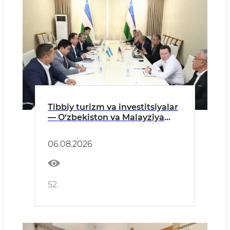
Tibbiy turizm va investitsiyalar
— O‘zbekiston va Malayziya
yangi loyihalarni muhokama
qildi
06.08.2026
52