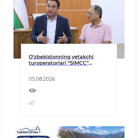
O‘zbekistonning yetakchi
turoperatorlari “SIMCC”
delegatsiyasi bilan “STEAM
AHEAD” va “YALA” xalqaro
05.08.2026
tadbirlariga tayyorgarlik
masalalarini muhokama qildi
47