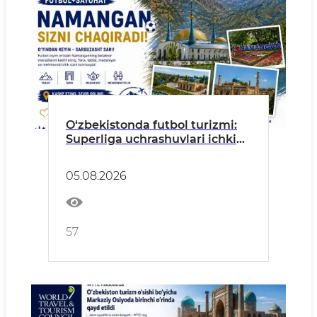
O‘zbekistonda futbol turizmi:
Superliga uchrashuvlari ichki
turizmni rivojlantirish
maydoniga aylanmoqda
05.08.2026
57