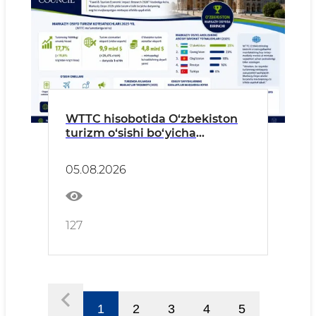
WTTC hisobotida O‘zbekiston
turizm o‘sishi bo‘yicha
Markaziy Osiyoda birinchi
o‘rinda qayd etildi
05.08.2026
127
1
2
3
4
5