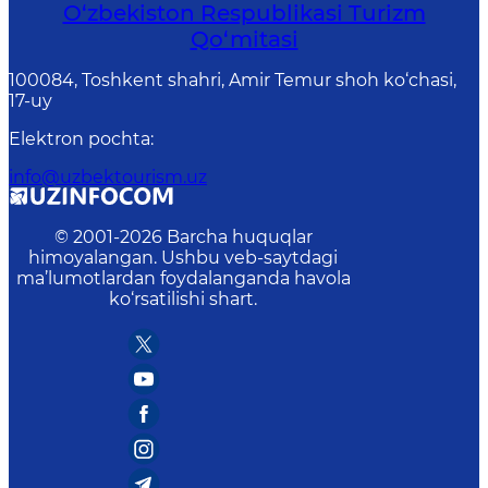
O‘zbekiston Respublikasi Turizm
Qo‘mitasi
100084, Toshkent shahri, Amir Temur shoh ko‘chasi,
17-uy
Elektron pochta
:
info@uzbektourism.uz
© 2001-
2026
Barcha huquqlar
himoyalangan. Ushbu veb-saytdagi
ma’lumotlardan foydalanganda havola
ko‘rsatilishi shart.