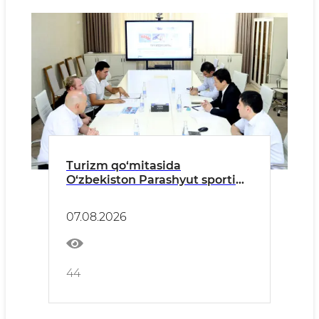
Turizm qo‘mitasida
O‘zbekiston Parashyut sporti
federatsiyasi bilan hamkorlik
istiqbollari muhokama qilindi
07.08.2026
44