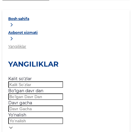
Bosh sahifa
Axborot xizmati
Yangiliklar
YANGILIKLAR
Kalit so‘zlar
Bo‘lgan davr dan
Davr gacha
Yo‘nalish