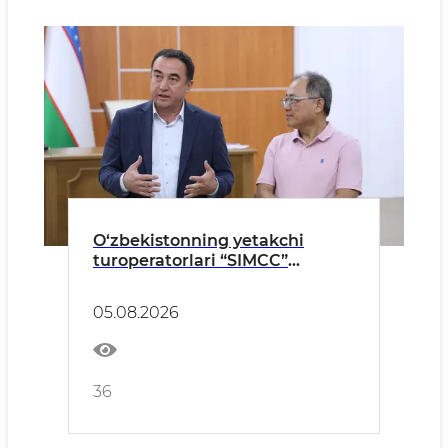
O‘zbekistonning yetakchi
turoperatorlari “SIMCC”
delegatsiyasi bilan “STEAM
AHEAD” va “YALA” xalqaro
05.08.2026
tadbirlariga tayyorgarlik
masalalarini muhokama qildi
36