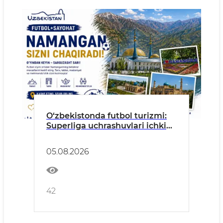
O‘zbekistonda futbol turizmi:
Superliga uchrashuvlari ichki
turizmni rivojlantirish
maydoniga aylanmoqda
05.08.2026
42