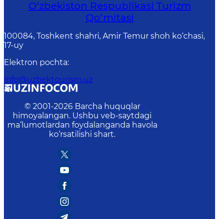
O‘zbekiston Respublikasi Turizm
Qo‘mitasi
100084, Toshkent shahri, Amir Temur shoh ko‘chasi,
17-uy
Elektron pochta
:
info@uzbektourism.uz
© 2001-
2026
Barcha huquqlar
himoyalangan. Ushbu veb-saytdagi
ma’lumotlardan foydalanganda havola
ko‘rsatilishi shart.