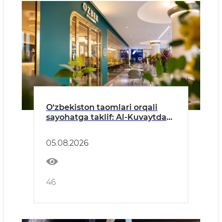
O‘zbekiston taomlari orqali
sayohatga taklif: Al-Kuvaytda
ilk o‘zbek restorani ochildi
05.08.2026
46