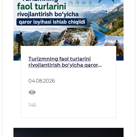
Turizmning faol turlarini
rivojlantirish bo‘yicha qaror
loyihasi ishlab chiqildi
04.08.2026
146