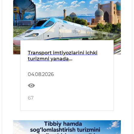
Transport imtiyozlarini ichki
turizmni yanada
ommalashtiradi
04.08.2026
67