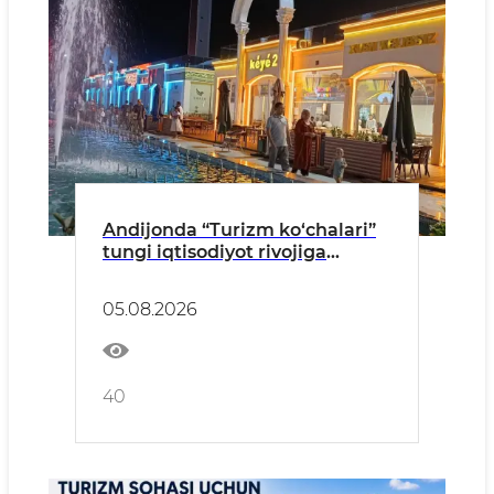
Andijonda “Turizm ko‘chalari”
tungi iqtisodiyot rivojiga
xizmat qilmoqda
05.08.2026
40