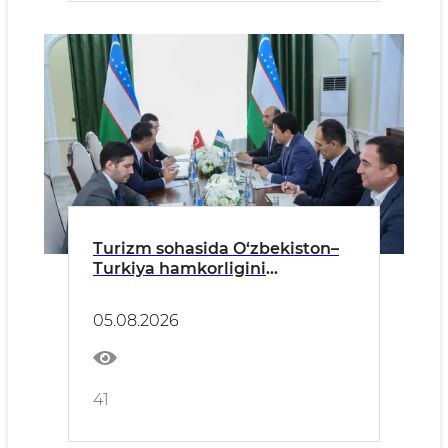
Turizm sohasida O‘zbekiston–
Turkiya hamkorligini
kengaytirish masalalari
muhokama qilindi
05.08.2026
41