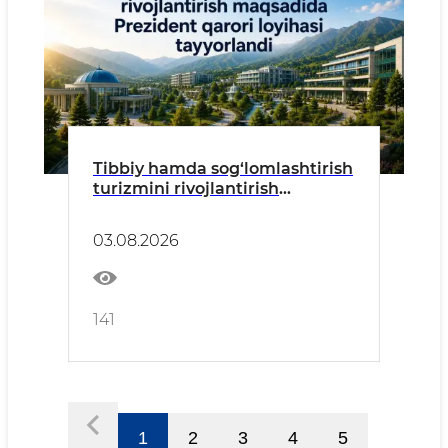
Tibbiy hamda sog‘lomlashtirish
turizmini rivojlantirish
maqsadida Prezident qarori
loyihasi tayyorlandi
03.08.2026
141
1
2
3
4
5