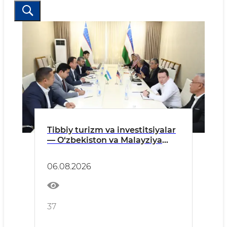
Tibbiy turizm va investitsiyalar
— O‘zbekiston va Malayziya
yangi loyihalarni muhokama
qildi
06.08.2026
37