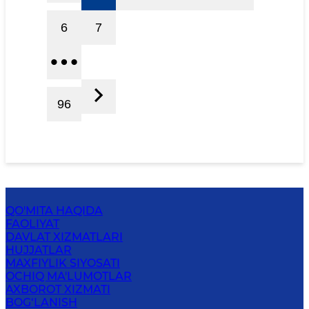
6
7
96
QO'MITA HAQIDA
FAOLIYAT
DAVLAT XIZMATLARI
HUJJATLAR
MAXFIYLIK SIYOSATI
OCHIQ MA'LUMOTLAR
AXBOROT XIZMATI
BOG‘LANISH