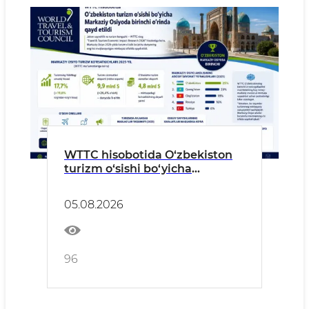
WTTC hisobotida O‘zbekiston
turizm o‘sishi bo‘yicha
Markaziy Osiyoda birinchi
o‘rinda qayd etildi
05.08.2026
96