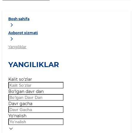
Bosh sahifa
Axborot xizmati
Yangiliklar
YANGILIKLAR
Kalit so‘zlar
Bo‘lgan davr dan
Davr gacha
Yo‘nalish