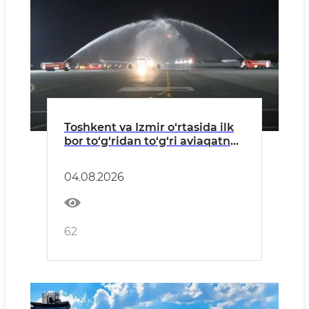
Toshkent va Izmir o‘rtasida ilk
bor to‘g‘ridan to‘g‘ri aviaqatnov
yo‘lga qo‘yildi
04.08.2026
62