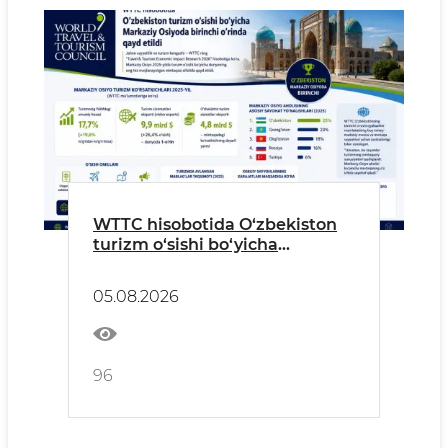
WTTC hisobotida O‘zbekiston
turizm o‘sishi bo‘yicha
Markaziy Osiyoda birinchi
o‘rinda qayd etildi
05.08.2026
96