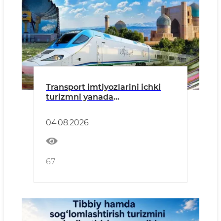
Transport imtiyozlarini ichki
turizmni yanada
ommalashtiradi
04.08.2026
67