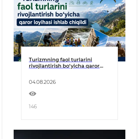
Turizmning faol turlarini
rivojlantirish bo‘yicha qaror
loyihasi ishlab chiqildi
04.08.2026
146