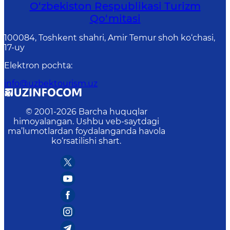
O‘zbekiston Respublikasi Turizm
Qo‘mitasi
100084, Toshkent shahri, Amir Temur shoh ko‘chasi,
17-uy
Elektron pochta
:
info@uzbektourism.uz
© 2001-
2026
Barcha huquqlar
himoyalangan. Ushbu veb-saytdagi
ma’lumotlardan foydalanganda havola
ko‘rsatilishi shart.