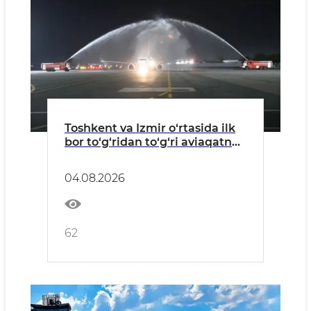
Toshkent va Izmir o‘rtasida ilk
bor to‘g‘ridan to‘g‘ri aviaqatnov
yo‘lga qo‘yildi
04.08.2026
62