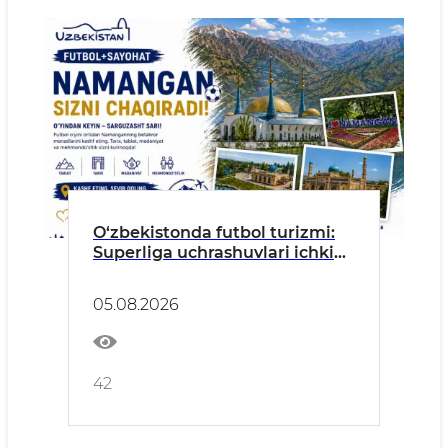
O‘zbekistonda futbol turizmi:
Superliga uchrashuvlari ichki
turizmni rivojlantirish
maydoniga aylanmoqda
05.08.2026
42