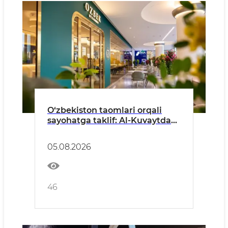
O‘zbekiston taomlari orqali
sayohatga taklif: Al-Kuvaytda
ilk o‘zbek restorani ochildi
05.08.2026
46