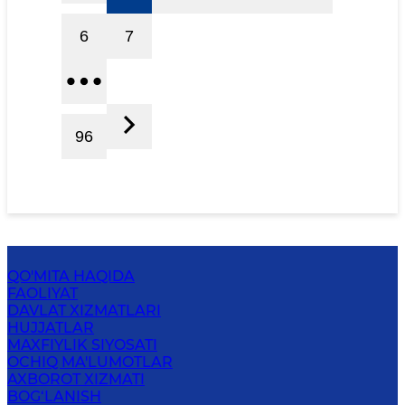
6
7
96
QO'MITA HAQIDA
FAOLIYAT
DAVLAT XIZMATLARI
HUJJATLAR
MAXFIYLIK SIYOSATI
OCHIQ MA'LUMOTLAR
AXBOROT XIZMATI
BOG‘LANISH