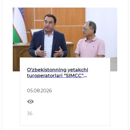
O‘zbekistonning yetakchi
turoperatorlari “SIMCC”
delegatsiyasi bilan “STEAM
AHEAD” va “YALA” xalqaro
05.08.2026
tadbirlariga tayyorgarlik
masalalarini muhokama qildi
36