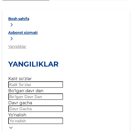
Bosh sahifa
Axborot xizmati
Yangiliklar
YANGILIKLAR
Kalit so‘zlar
Bo‘lgan davr dan
Davr gacha
Yo‘nalish