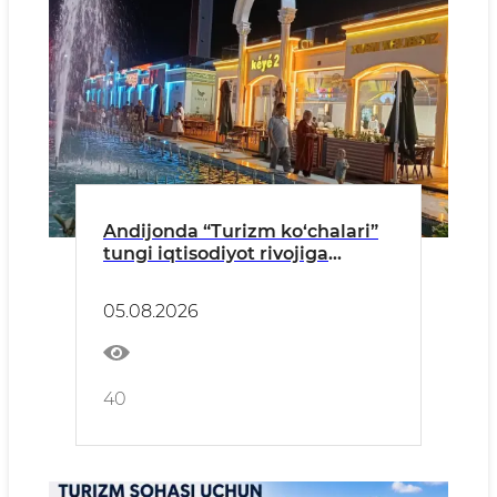
Andijonda “Turizm ko‘chalari”
tungi iqtisodiyot rivojiga
xizmat qilmoqda
05.08.2026
40