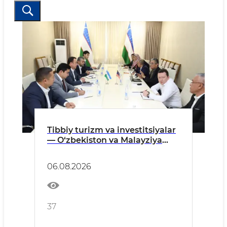
Tibbiy turizm va investitsiyalar
— O‘zbekiston va Malayziya
yangi loyihalarni muhokama
qildi
06.08.2026
37