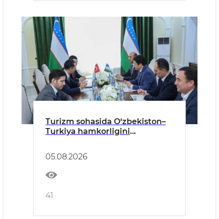
Turizm sohasida O‘zbekiston–
Turkiya hamkorligini
kengaytirish masalalari
muhokama qilindi
05.08.2026
41