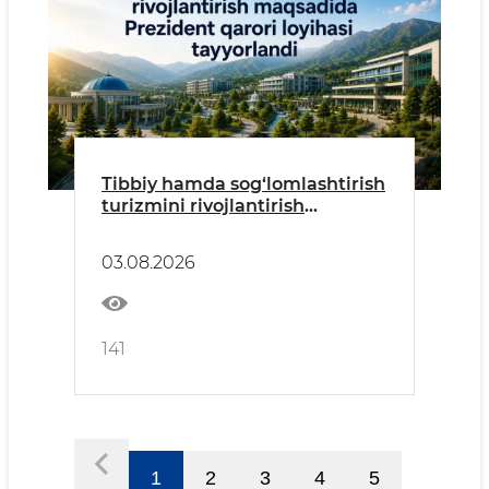
Tibbiy hamda sog‘lomlashtirish
turizmini rivojlantirish
maqsadida Prezident qarori
loyihasi tayyorlandi
03.08.2026
141
1
2
3
4
5