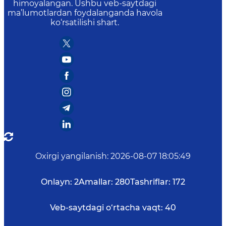
himoyalangan. Ushbu veb-saytdagi
ma’lumotlardan foydalanganda havola
ko‘rsatilishi shart.
Oxirgi yangilanish
:
2026-08-07 18:05:49
Onlayn:
2
Amallar:
280
Tashriflar:
172
Veb-saytdagi o‘rtacha vaqt:
40