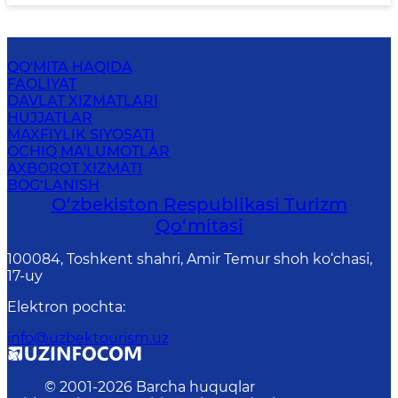
QO'MITA HAQIDA
FAOLIYAT
DAVLAT XIZMATLARI
HUJJATLAR
MAXFIYLIK SIYOSATI
OCHIQ MA'LUMOTLAR
AXBOROT XIZMATI
BOG‘LANISH
O‘zbekiston Respublikasi Turizm
Qo‘mitasi
100084, Toshkent shahri, Amir Temur shoh ko‘chasi,
17-uy
Elektron pochta
:
info@uzbektourism.uz
© 2001-
2026
Barcha huquqlar