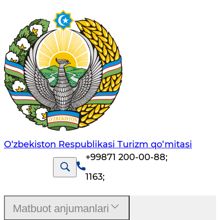
O‘zbekiston Respublikasi Turizm qo‘mitasi
+99871 200-00-88
;
1163
;
Matbuot anjumanlari