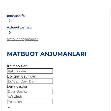
Bosh sahifa
Axborot xizmati
Matbuot anjumanlari
MATBUOT ANJUMANLARI
Kalit so‘zlar
Bo‘lgan davr dan
Davr gacha
Yo‘nalish