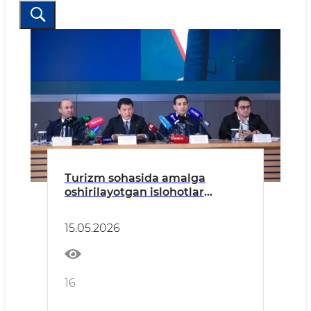
Turizm sohasida amalga
oshirilayotgan islohotlar
matbuot anjumanida taqdim
etildi
15.05.2026
16