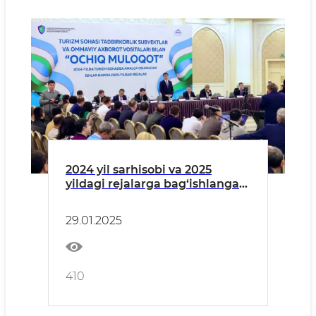
2024 yil sarhisobi va 2025
yildagi rejalarga bag‘ishlangan
matbuot anjumani bo‘lib o‘tdi
29.01.2025
410