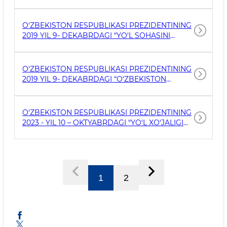
SOHASINI YANADA TAKOMILLASHTIRISH
CHORA-TADBIRLARI BELGILANGANLIGI
MUNOSABATI BILAN O‘ZBEKISTON
O‘ZBEKISTON RESPUBLIKASI PREZIDENTINING
RESPUBLIKASI PREZIDENTINING AYRIM
2019 YIL 9- DEKABRDAGI “YO‘L SOHASINI
HUJJATLARIGA O‘ZGARTIRISHLAR KIRITISH,
BOSHQARISH TIZIMINI YANADA
SHUNING
TAKOMILLASHTIRISHGA OID CHORA-
TADBIRLAR TO‘G‘RISIDA” GI QARORI 4545-SON
O‘ZBEKISTON RESPUBLIKASI PREZIDENTINING
2019 YIL 9- DEKABRDAGI “O‘ZBEKISTON
RESPUBLIKASI YO‘L XO‘JALIGI TIZIMINI
CHUQUR ISLOH QILISH CHORA-TADBIRLARI
TO‘G‘RISIDA”GI FARMONI 5890-SON
O‘ZBEKISTON RESPUBLIKASI PREZIDENTINING
2023 - YIL 10 – OKTYABRDAGI “YO‘L XO‘JALIGI
SOHASINI YANADA TAKOMILLASHTIRISH
CHORA-TADBIRLARI TO‘G‘RISIDA”GI QARORI
330-SON
1
2