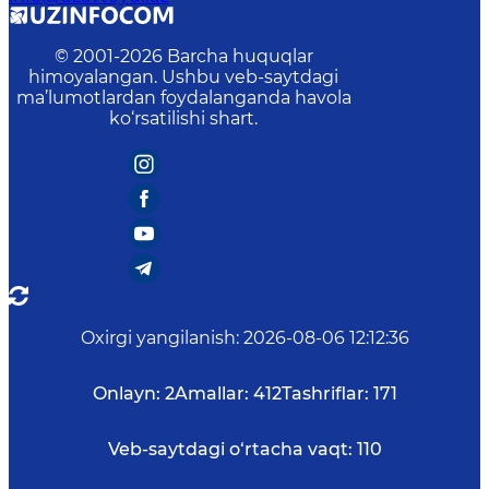
© 2001-
2026
Barcha huquqlar
himoyalangan. Ushbu veb-saytdagi
ma’lumotlardan foydalanganda havola
ko‘rsatilishi shart.
Oxirgi yangilanish
:
2026-08-06 12:12:36
Onlayn:
2
Amallar:
412
Tashriflar:
171
Veb-saytdagi o‘rtacha vaqt:
110