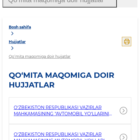
Bosh sahifa
Hujjatlar
Qo‘mita maqomiga doir hujjatlar
QO‘MITA MAQOMIGA DOIR
HUJJATLAR
O‘ZBEKISTON RESPUBLIKASI VAZIRLAR
MAHKAMASINING "AVTOMOBIL YO‘LLARINI
KURIT, REKONSTRUKSIYA QILISH, TA’MIRLASH
VA ULARDAN FOYDALANISH ISHLARINI
TASHKIL ETISH CHORA-TADBIRLARI
O‘ZBEKISTON RESPUBLIKASI VAZIRLAR
TO‘G‘RISIDA" 2024-YIL 30-DEKABRDAGI 901-