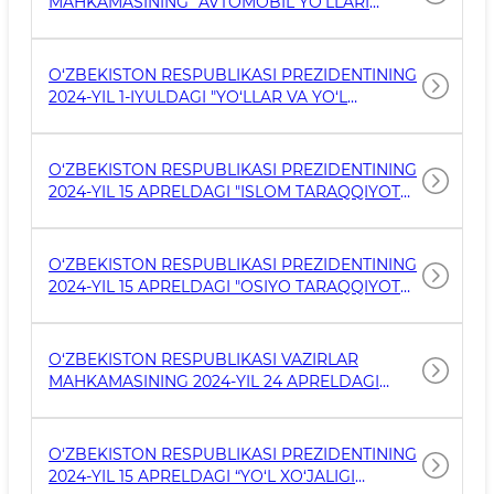
MAHKAMASINING “AVTOMOBIL YO‘LLARI
SON QARORI.
BO‘YLAB KATTA HAJMLI VA OG‘IR VAZNLI
AVTOTRANSPORT VOSITALARINING
HARAKATLANISH TARTIBINI
O‘ZBEKISTON RESPUBLIKASI PREZIDENTINING
TAKOMILLASHTIRISH CHORA-TADBIRLARI
2024-YIL 1-IYULDAGI "YO‘LLAR VA YO‘L
TO‘G‘RISIDA” 2024-YIL 28-OKTYABRDAGI 710-
INFRATUZILMASINING YAXSHI HOLATDA
SON QARORI.
SAQLANISHINI TA’MINLASH HAMDA
HUDUDLARNI OBODONLASHTIRISH BO‘YICHA
O‘ZBEKISTON RESPUBLIKASI PREZIDENTINING
AMALDAGI MEXANIZMLARNI
2024-YIL 15 APRELDAGI "ISLOM TARAQQIYOT
TAKOMILLASHTIRISH CHORA-TADBIRLARI
BANKI VA OPEK XALQARO TARAQQIYOT
TO‘G‘RISIDA" GI QAR
JAMG‘ARMASI ISHTIROKIDA “M39 “OLMAOTA —
BISHKEK — TOSHKENT — SHAHRISABZ —
O‘ZBEKISTON RESPUBLIKASI PREZIDENTINING
TERMIZ” AVTOMOBIL YO‘LINING 1255 — 1315 KM
2024-YIL 15 APRELDAGI "OSIYO TARAQQIYOT
(60 KM) QISMINI REKONSTRU
BANKI ISHTIROKIDA “SEMENT-BETON
QOPLAMALI ICHKI YO‘LLARNI QURISH”
LOYIHASINI AMALGA OSHIRISH CHORA-
O‘ZBEKISTON RESPUBLIKASI VAZIRLAR
TADBIRLARI TO‘G‘RISIDA" GI QARORI 157-SON
MAHKAMASINING 2024-YIL 24 APRELDAGI
"UMUMIY FOYDALANISHDAGI AVTOMOBIL
YO‘LLARINI EKSPLUATATSIYA QILISH ISHLARINI
AUTSORSING ASOSIDA XUSUSIY SEKTOR
O‘ZBEKISTON RESPUBLIKASI PREZIDENTINING
TOMONIDAN AMALGA OSHIRISHNI TASHKIL
2024-YIL 15 APRELDAGI “YO‘L XO‘JALIGI
ETISH CHORA-TADBIRLARI TO‘G‘RISIDA" GI