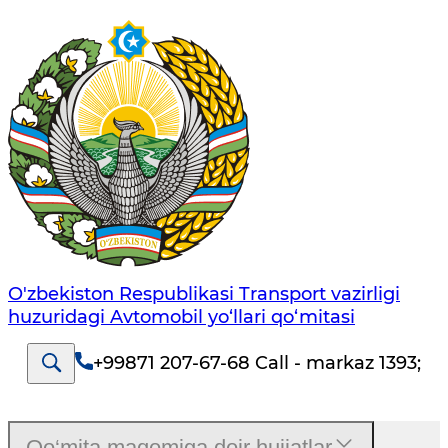
O'zbekiston Respublikasi Transport vazirligi
huzuridagi Avtomobil yo‘llari qo‘mitasi
+99871 207-67-68 Call - markaz 1393
;
Qo‘mita maqomiga doir hujjatlar