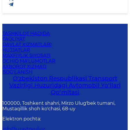
TASHKILOT HAQIDA
FAOLIYAT
DAVLAT XIZMATLARI
HUJJATLAR
MAXFIYLIK SIYOSATI
OCHIQ MA'LUMOTLAR
AXBOROT XIZMATI
BOG‘LANISH
O'zbekiston Respublikasi Transport
Vazirligi Huzuridagi Avtomobil Yo‘llari
Qo‘mitasi
100000, Toshkent shahri, Mirzo Ulug'bek tumani,
Mustaqillik shoh ko'chasi, 68-uy
Elektron pochta
:
info@uzavtoyul.uz