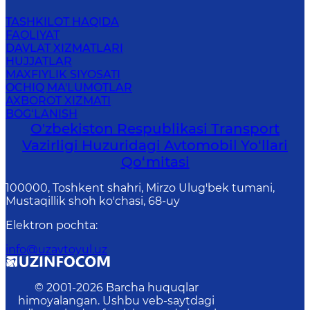
TASHKILOT HAQIDA
FAOLIYAT
DAVLAT XIZMATLARI
HUJJATLAR
MAXFIYLIK SIYOSATI
OCHIQ MA'LUMOTLAR
AXBOROT XIZMATI
BOG‘LANISH
O'zbekiston Respublikasi Transport
Vazirligi Huzuridagi Avtomobil Yo‘llari
Qo‘mitasi
100000, Toshkent shahri, Mirzo Ulug'bek tumani,
Mustaqillik shoh ko'chasi, 68-uy
Elektron pochta
:
info@uzavtoyul.uz
© 2001-
2026
Barcha huquqlar
himoyalangan. Ushbu veb-saytdagi