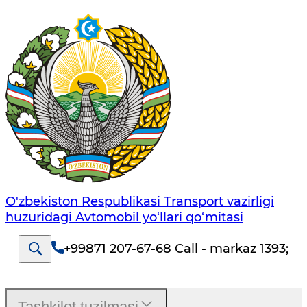
O'zbekiston Respublikasi Transport vazirligi
huzuridagi Avtomobil yo‘llari qo‘mitasi
+99871 207-67-68 Call - markaz 1393
;
Tashkilot tuzilmasi