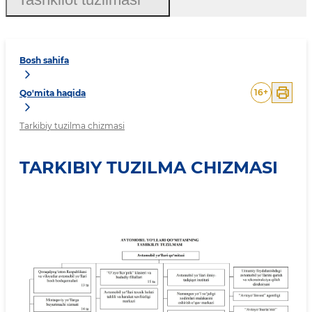
Bosh sahifa
16
+
Qo'mita haqida
Tarkibiy tuzilma chizmasi
TARKIBIY TUZILMA CHIZMASI