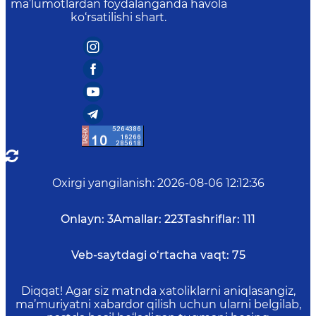
ma’lumotlardan foydalanganda havola
ko‘rsatilishi shart.
Oxirgi yangilanish
:
2026-08-06 12:12:36
Onlayn:
3
Amallar:
223
Tashriflar:
111
Veb-saytdagi o‘rtacha vaqt:
75
Diqqat! Agar siz matnda xatoliklarni aniqlasangiz,
ma’muriyatni xabardor qilish uchun ularni belgilab,