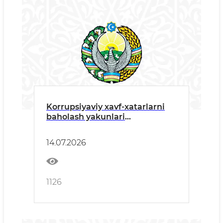
Korrupsiyaviy xavf-xatarlarni
baholash yakunlari
mavzularida o‘quv seminari
o‘tkazildi
14.07.2026
1126