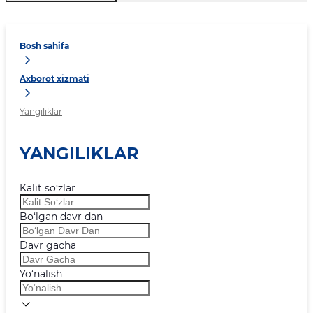
Bosh sahifa
Axborot xizmati
Yangiliklar
YANGILIKLAR
Kalit so‘zlar
Bo‘lgan davr dan
Davr gacha
Yo‘nalish