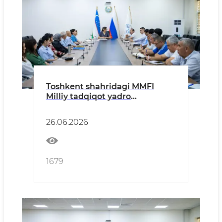
Toshkent shahridagi MMFI
Milliy tadqiqot yadro
univetsitetining filialida
korrupsiyaga qarshi
26.06.2026
kurashishva manfaatlar
to‘qnashuvini tartibga solish
mavzusidao‘quv seminari
o‘tkazildi
1679