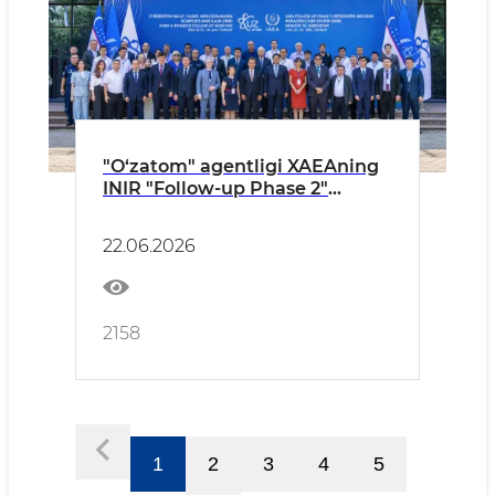
"O‘zatom" agentligi XAEAning
INIR "Follow-up Phase 2"
missiyasini qabul qilmoqda
22.06.2026
2158
1
2
3
4
5