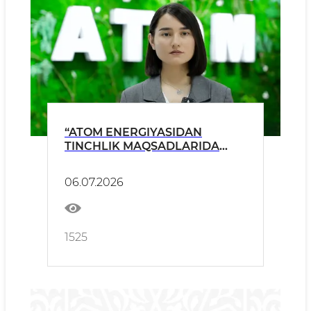
“ATOM ENERGIYASIDAN
TINCHLIK MAQSADLARIDA
FOYDALANISH TO‘G‘RISIDA”GI
QONUN: DAVLAT
06.07.2026
ORGANLARINING
VAKOLATLARI HAQIDA
1525