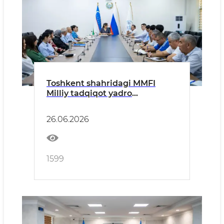
Toshkent shahridagi MMFI
Milliy tadqiqot yadro
univetsitetining filialida
korrupsiyaga qarshi
26.06.2026
kurashishva manfaatlar
to‘qnashuvini tartibga solish
mavzusidao‘quv seminari
o‘tkazildi
1599