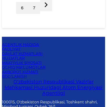
6
7
AGENTLIK HAQIDA
FAOLIYAT
DAVLAT XIZMATLARI
HUJJATLAR
MAXFIYLIK SIYOSATI
OCHIQ MA'LUMOTLAR
AXBOROT XIZMATI
BOG‘LANISH
O'zbekiston Respublikasi Vazirlar
Mahkamasi Huzuridagi Atom Energiyasi
Agentligi
100015, O'zbekiston Respublikasi, Toshkent shahri,
Mirobod tumani, Oybek 26/1