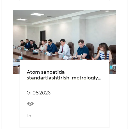
Atom sanoatida
standartlashtirish, metrologiya
va sertifikatlashtirish tizimini
rivojlantirish bo‘yicha ishchi
01.08.2026
yig‘ilish bo‘lib o‘tdi
15