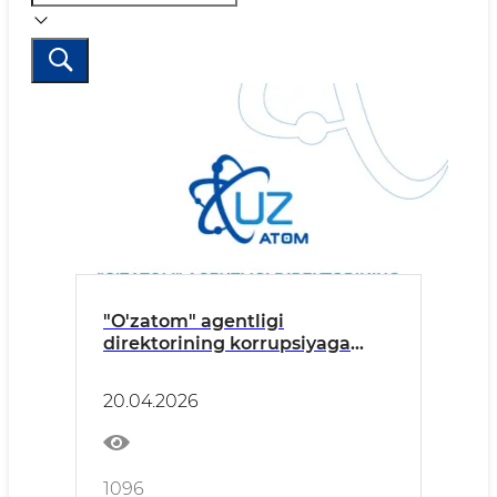
"O'zatom" agentligi
direktorining korrupsiyaga
qarshi kurashish bo'yicha
agentlik jamoasiga murojaati
20.04.2026
1096