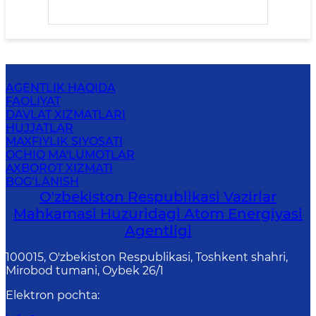
AGENTLIK HAQIDA
FAOLIYAT
DAVLAT XIZMATLARI
HUJJATLAR
MAXFIYLIK SIYOSATI
OCHIQ MA'LUMOTLAR
AXBOROT XIZMATI
BOG‘LANISH
O'zbekiston Respublikasi Vazirlar
Mahkamasi Huzuridagi Atom Energiyasi
Agentligi
100015, O'zbekiston Respublikasi, Toshkent shahri,
Mirobod tumani, Oybek 26/1
Elektron pochta
: