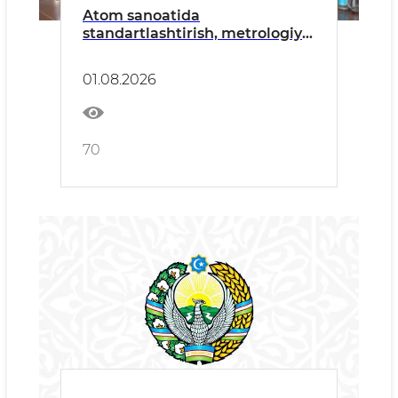
Atom sanoatida
standartlashtirish, metrologiya
va sertifikatlashtirish tizimini
rivojlantirish bo‘yicha ishchi
01.08.2026
yig‘ilish bo‘lib o‘tdi
70