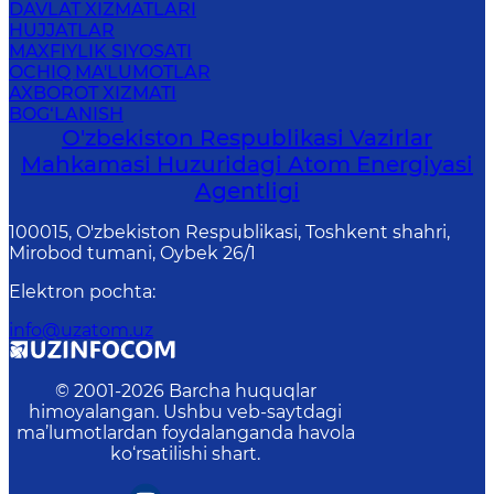
DAVLAT XIZMATLARI
HUJJATLAR
MAXFIYLIK SIYOSATI
OCHIQ MA'LUMOTLAR
AXBOROT XIZMATI
BOG‘LANISH
O'zbekiston Respublikasi Vazirlar
Mahkamasi Huzuridagi Atom Energiyasi
Agentligi
100015, O'zbekiston Respublikasi, Toshkent shahri,
Mirobod tumani, Oybek 26/1
Elektron pochta
:
info@uzatom.uz
© 2001-
2026
Barcha huquqlar
himoyalangan. Ushbu veb-saytdagi
ma’lumotlardan foydalanganda havola
ko‘rsatilishi shart.