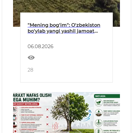
"Mening bog'im": O'zbekiston
bo'ylab yangi yashil jamoat
maskanlari barpo etilmoqda
06.08.2026
28