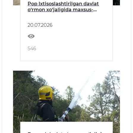
Pop Ixtisoslashtirilgan davlat
o‘rmon xo‘jaligida maxsus-
taktik mashg‘ulotlar o‘tkazildi
20.07.2026
546