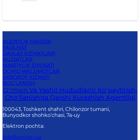
AGENTLIK HAQIDA
FAOLIYAT
DAVLAT XIZMATLARI
HUJJATLAR
MAXFIYLIK SIYOSATI
OCHIQ MA'LUMOTLAR
AXBOROT XIZMATI
BOG‘LANISH
O‘rmon Va Yashil Hududlarni Ko‘paytirish,
Cho‘llanishga Qarshi Kurashish Agentligi
100043, Toshkent shahri, Chilonzor tumani,
Bunyodkor shohko‘chasi, 7a-uy
Elektron pochta
:
info@urmon.uz