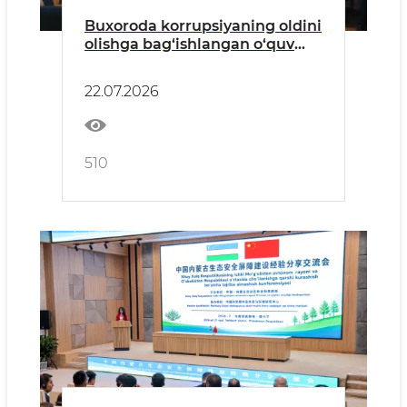
Buxoroda korrupsiyaning oldini
olishga bag‘ishlangan o‘quv
seminari o‘tkazildi
22.07.2026
510