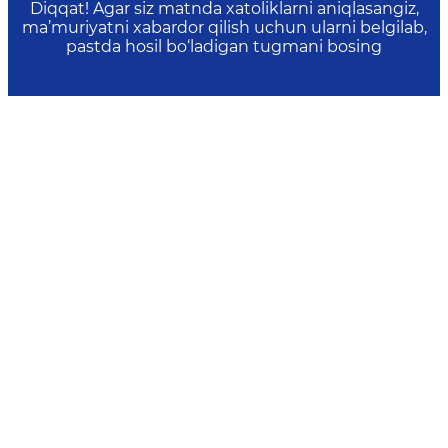
Diqqat! Agar siz matnda xatoliklarni aniqlasangiz,
ma’muriyatni xabardor qilish uchun ularni belgilab,
pastda hosil bo‘ladigan tugmani bosing