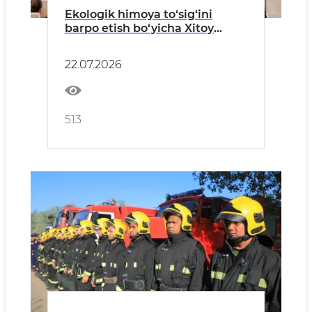
Ekologik himoya to‘sig‘ini
barpo etish bo‘yicha Xitoy
tajribasi taqdim etildi
22.07.2026
513