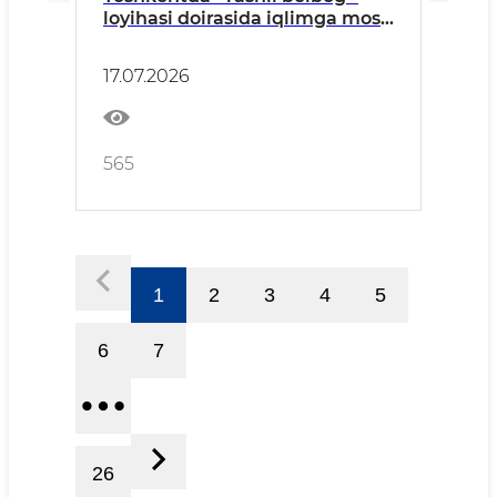
loyihasi doirasida iqlimga mos
daraxt va buta ko‘chatlari
parvarish qilinmoqda
17.07.2026
565
1
2
3
4
5
6
7
26