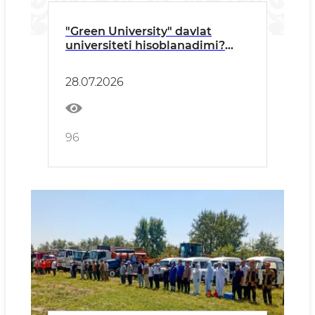
"Green University" davlat
universiteti hisoblanadimi?
Eng ko‘p beriladigan savollarga
rektordan javoblar
28.07.2026
96