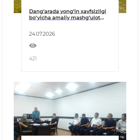
Dang‘arada yong‘in xavfsizligi
bo‘yicha amaliy mashg‘ulot
o‘tkazildi
24.07.2026
421