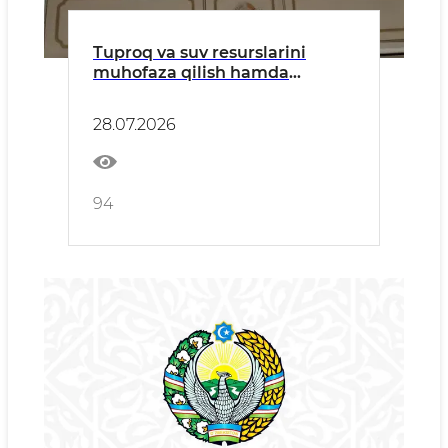
Tuproq va suv resurslarini
muhofaza qilish hamda
cho‘llanishga qarshi kurashish
masalalari muhokama qilindi
28.07.2026
94