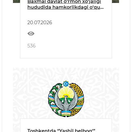
Baxmal davlat o‘rmon xo‘jaligi
hududida hamkorlikdagi o‘quv-
taktik mashg‘ulotlari o‘tkazildi
20.07.2026
536
Toshkentda “Yashil belbog‘”