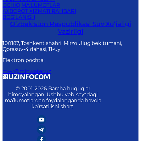
OCHIQ MA'LUMOTLAR
AXBOROT XIZMATI RAHBARI
BOG‘LANISH
O‘zbekiston Respublikasi Suv Хo‘jaligi
Vazirligi
100187, Toshkent shahri, Mirzo Ulug‘bek tumani,
Qorasuv-4 dahasi, 11-uy
Elektron pochta
:
mwr@minwater.uz
© 2001-
2026
Barcha huquqlar
himoyalangan. Ushbu veb-saytdagi
ma’lumotlardan foydalanganda havola
ko‘rsatilishi shart.