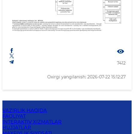
7412
Oxirgi yangilanish: 2026-07-22 15:12:27
VAZIRLIK HAQIDA
FAOLIYAT
INTERAKTIV XIZMATLAR
HUJJATLAR
MAXFIYLIK SIYOSATI