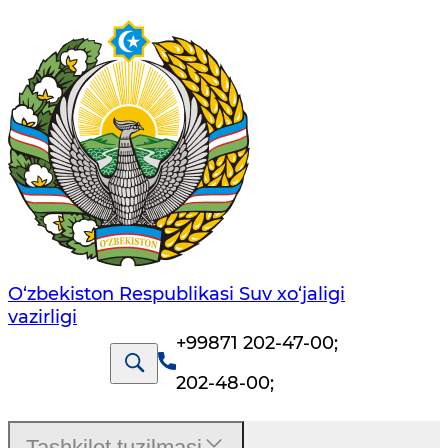
O‘zbekiston Respublikasi Suv хo‘jaligi
vazirligi
+99871 202-47-00
;
202-48-00
;
Tashkilot tuzilmasi