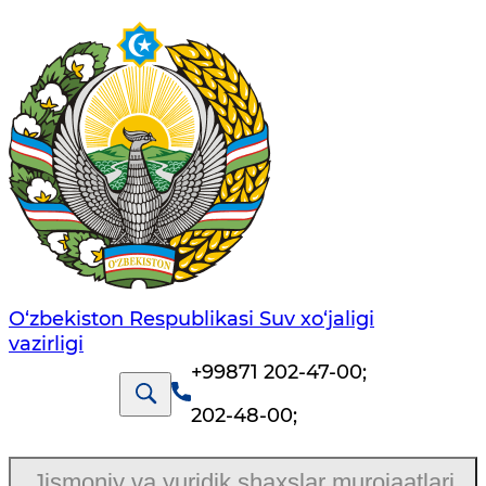
O‘zbekiston Respublikasi Suv хo‘jaligi
vazirligi
+99871 202-47-00
;
202-48-00
;
Jismoniy va yuridik shaxslar murojaatlari