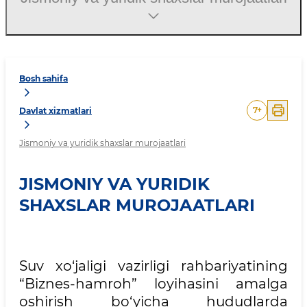
Bosh sahifa
7
+
Davlat xizmatlari
Jismoniy va yuridik shaxslar murojaatlari
JISMONIY VA YURIDIK
SHAXSLAR MUROJAATLARI
Suv xo‘jaligi vazirligi rahbariyatining
“Biznes-hamroh” loyihasini amalga
oshirish bo‘yicha hududlarda