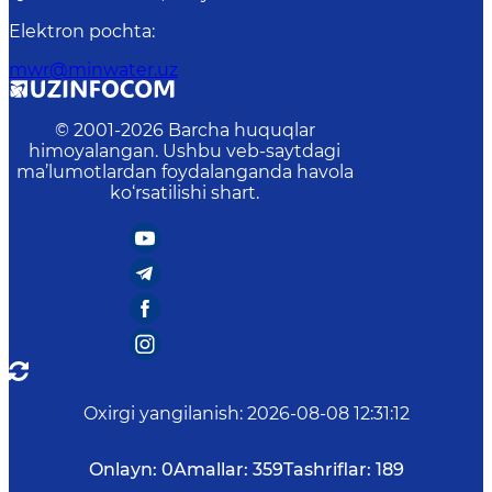
Elektron pochta
:
mwr@minwater.uz
© 2001-
2026
Barcha huquqlar
himoyalangan. Ushbu veb-saytdagi
ma’lumotlardan foydalanganda havola
ko‘rsatilishi shart.
Oxirgi yangilanish
:
2026-08-08 12:31:12
Onlayn:
0
Amallar:
359
Tashriflar:
189