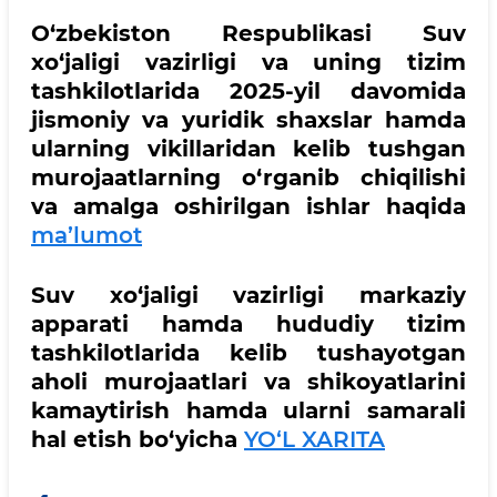
O‘zbekiston Respublikasi Suv
xo‘jaligi vazirligi va uning tizim
tashkilotlarida 2025-yil davomida
jismoniy va yuridik shaxslar hamda
ularning vikillaridan kelib tushgan
murojaatlarning o‘rganib chiqilishi
va amalga oshirilgan ishlar haqida
ma’lumot
Suv xo‘jaligi vazirligi markaziy
apparati hamda hududiy tizim
tashkilotlarida kelib tushayotgan
aholi murojaatlari va shikoyatlarini
kamaytirish hamda ularni samarali
hal etish bo‘yicha
YO‘L XARITA