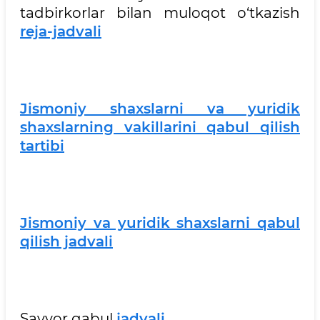
tadbirkorlar bilan muloqot o‘tkazish
reja-jadvali
Jismoniy shaxslarni va yuridik
shaxslarning vakillarini qabul qilish
tartibi
Jismoniy va yuridik shaxslarni qabul
qilish jadvali
Sayyor qabul
jadvali