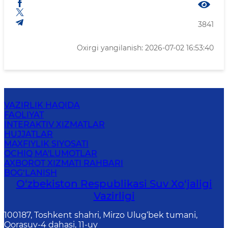
3841
Oxirgi yangilanish: 2026-07-02 16:53:40
VAZIRLIK HAQIDA
FAOLIYAT
INTERAKTIV XIZMATLAR
HUJJATLAR
MAXFIYLIK SIYOSATI
OCHIQ MA'LUMOTLAR
AXBOROT XIZMATI RAHBARI
BOG‘LANISH
O‘zbekiston Respublikasi Suv Хo‘jaligi
Vazirligi
100187, Toshkent shahri, Mirzo Ulug‘bek tumani,
Qorasuv-4 dahasi, 11-uy