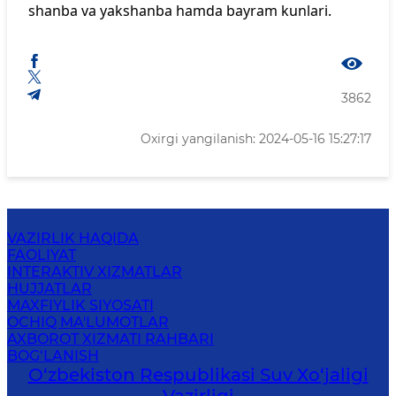
shanba
va
yakshanba
hamda
bayram
kunlari.
3862
Oxirgi yangilanish: 2024-05-16 15:27:17
VAZIRLIK HAQIDA
FAOLIYAT
INTERAKTIV XIZMATLAR
HUJJATLAR
MAXFIYLIK SIYOSATI
OCHIQ MA'LUMOTLAR
AXBOROT XIZMATI RAHBARI
BOG‘LANISH
O‘zbekiston Respublikasi Suv Хo‘jaligi