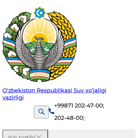
O‘zbekiston Respublikasi Suv хo‘jaligi
vazirligi
+99871 202-47-00
;
202-48-00
;
Ish tartibi