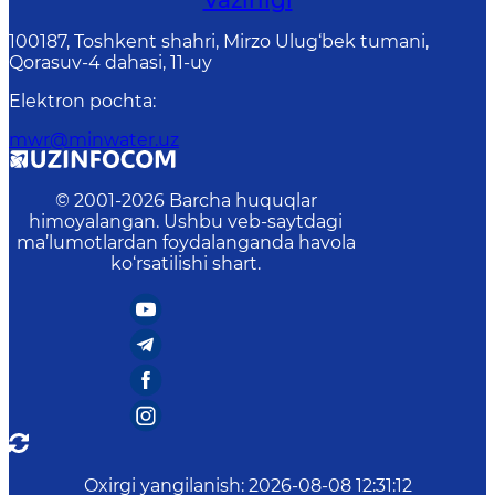
Vazirligi
100187, Toshkent shahri, Mirzo Ulug‘bek tumani,
Qorasuv-4 dahasi, 11-uy
Elektron pochta
:
mwr@minwater.uz
© 2001-
2026
Barcha huquqlar
himoyalangan. Ushbu veb-saytdagi
ma’lumotlardan foydalanganda havola
ko‘rsatilishi shart.
Oxirgi yangilanish
:
2026-08-08 12:31:12