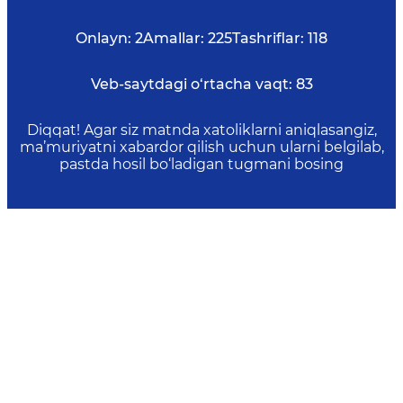
Onlayn:
2
Amallar:
225
Tashriflar:
118
Veb-saytdagi o‘rtacha vaqt:
83
Diqqat! Agar siz matnda xatoliklarni aniqlasangiz,
ma’muriyatni xabardor qilish uchun ularni belgilab,
pastda hosil bo‘ladigan tugmani bosing