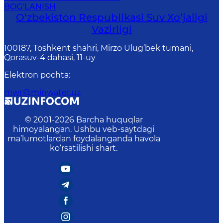
BOG‘LANISH
O‘zbekiston Respublikasi Suv Хo‘jaligi
Vazirligi
100187, Toshkent shahri, Mirzo Ulug‘bek tumani,
Qorasuv-4 dahasi, 11-uy
Elektron pochta
:
mwr@minwater.uz
© 2001-
2026
Barcha huquqlar
himoyalangan. Ushbu veb-saytdagi
ma’lumotlardan foydalanganda havola
ko‘rsatilishi shart.