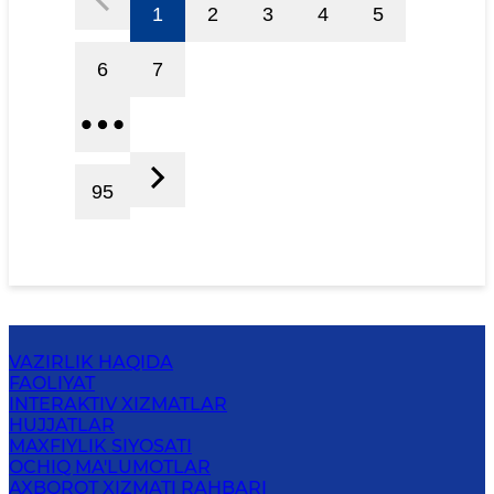
1
2
3
4
5
6
7
95
VAZIRLIK HAQIDA
FAOLIYAT
INTERAKTIV XIZMATLAR
HUJJATLAR
MAXFIYLIK SIYOSATI
OCHIQ MA'LUMOTLAR
AXBOROT XIZMATI RAHBARI