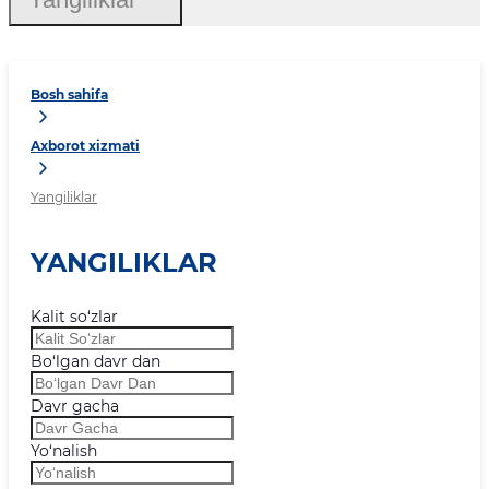
Bosh sahifa
Axborot xizmati
Yangiliklar
YANGILIKLAR
Kalit so‘zlar
Bo‘lgan davr dan
Davr gacha
Yo‘nalish