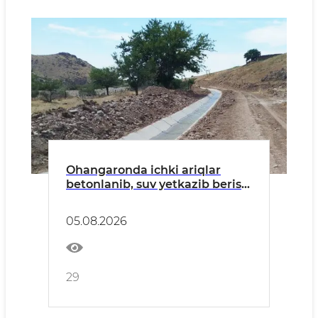
Ohangaronda ichki ariqlar
betonlanib, suv yetkazib berish
samaradorligi oshirildi
05.08.2026
29