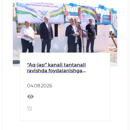
“Aq-jap” kanali tantanali
ravishda foydalanishga
topshirildi
04.08.2026
72