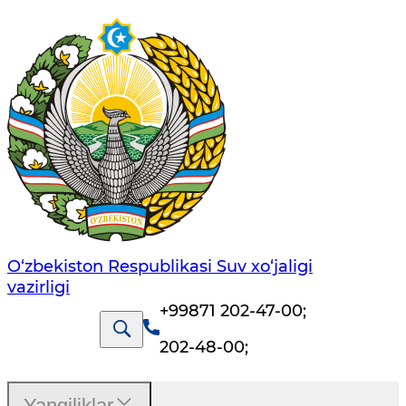
O‘zbekiston Respublikasi Suv хo‘jaligi
vazirligi
+99871 202-47-00
;
202-48-00
;
Yangiliklar