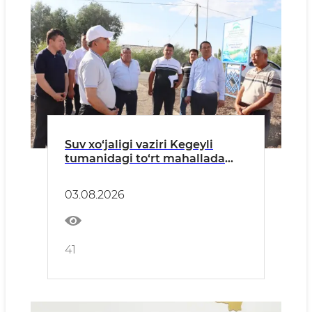
Suv xo‘jaligi vaziri Kegeyli
tumanidagi to‘rt mahallada
ochiq muloqot o‘tkazdi
03.08.2026
41