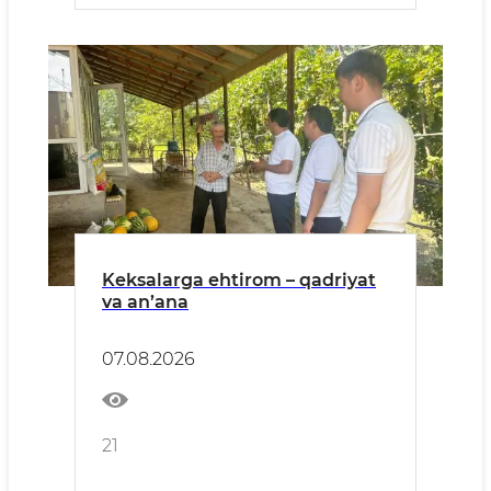
Keksalarga ehtirom – qadriyat
va an’ana
07.08.2026
21