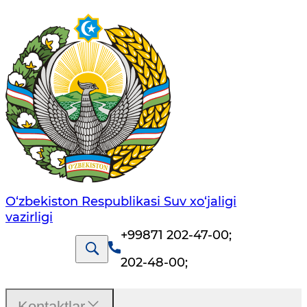
O‘zbekiston Respublikasi Suv хo‘jaligi
vazirligi
+99871 202-47-00
;
202-48-00
;
Kontaktlar