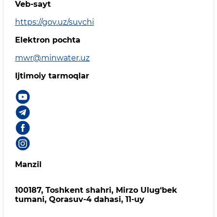
Veb-sayt
https://gov.uz/suvchi
Elektron pochta
mwr@minwater.uz
Ijtimoiy tarmoqlar
Manzil
100187, Toshkent shahri, Mirzo Ulug‘bek
tumani, Qorasuv-4 dahasi, 11-uy