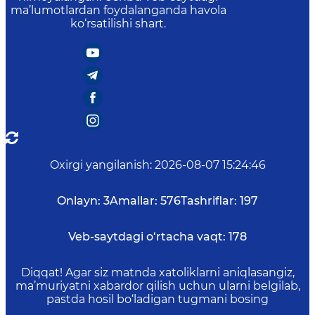
ma’lumotlardan foydalanganda havola
ko‘rsatilishi shart.
Oxirgi yangilanish
:
2026-08-07 15:24:46
Onlayn:
3
Amallar:
576
Tashriflar:
197
Veb-saytdagi o‘rtacha vaqt:
178
Diqqat! Agar siz matnda xatoliklarni aniqlasangiz,
ma’muriyatni xabardor qilish uchun ularni belgilab,
pastda hosil bo‘ladigan tugmani bosing