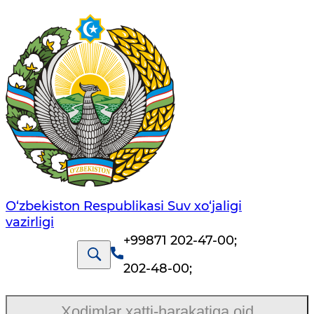
O‘zbekiston Respublikasi Suv хo‘jaligi
vazirligi
+99871 202-47-00
;
202-48-00
;
Xodimlar xatti-harakatiga oid