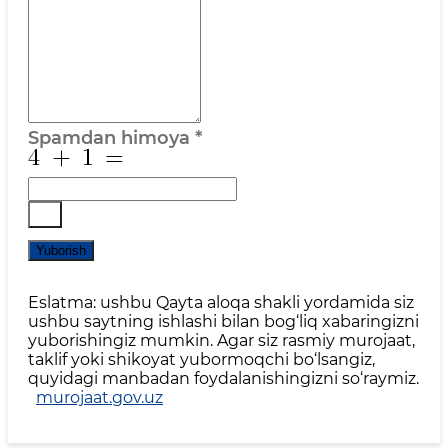
Spamdan himoya
*
Yuborish
Eslatma: ushbu Qayta aloqa shakli yordamida siz
ushbu saytning ishlashi bilan bog‘liq xabaringizni
yuborishingiz mumkin. Agar siz rasmiy murojaat,
taklif yoki shikoyat yubormoqchi bo‘lsangiz,
quyidagi manbadan foydalanishingizni so‘raymiz.
murojaat.gov.uz