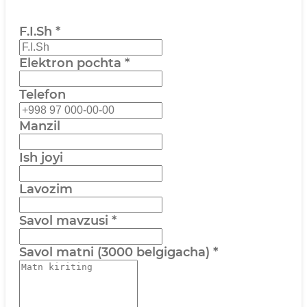
F.I.Sh
*
Elektron pochta
*
Telefon
Manzil
Ish joyi
Lavozim
Savol mavzusi
*
Savol matni (3000 belgigacha)
*