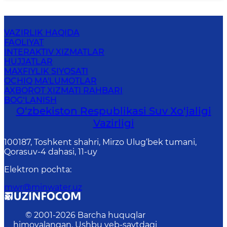
VAZIRLIK HAQIDA
FAOLIYAT
INTERAKTIV XIZMATLAR
HUJJATLAR
MAXFIYLIK SIYOSATI
OCHIQ MA'LUMOTLAR
AXBOROT XIZMATI RAHBARI
BOG‘LANISH
O‘zbekiston Respublikasi Suv Хo‘jaligi
Vazirligi
100187, Toshkent shahri, Mirzo Ulug‘bek tumani,
Qorasuv-4 dahasi, 11-uy
Elektron pochta
:
mwr@minwater.uz
© 2001-
2026
Barcha huquqlar
himoyalangan. Ushbu veb-saytdagi