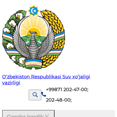
O‘zbekiston Respublikasi Suv хo‘jaligi
vazirligi
+99871 202-47-00
;
202-48-00
;
Gender tenglik