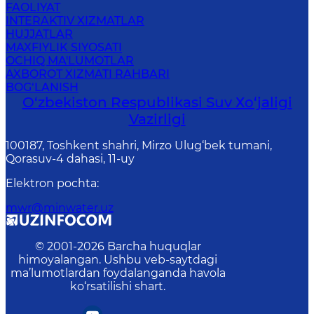
FAOLIYAT
INTERAKTIV XIZMATLAR
HUJJATLAR
MAXFIYLIK SIYOSATI
OCHIQ MA'LUMOTLAR
AXBOROT XIZMATI RAHBARI
BOG‘LANISH
O‘zbekiston Respublikasi Suv Хo‘jaligi
Vazirligi
100187, Toshkent shahri, Mirzo Ulug‘bek tumani,
Qorasuv-4 dahasi, 11-uy
Elektron pochta
:
mwr@minwater.uz
© 2001-
2026
Barcha huquqlar
himoyalangan. Ushbu veb-saytdagi
ma’lumotlardan foydalanganda havola
ko‘rsatilishi shart.