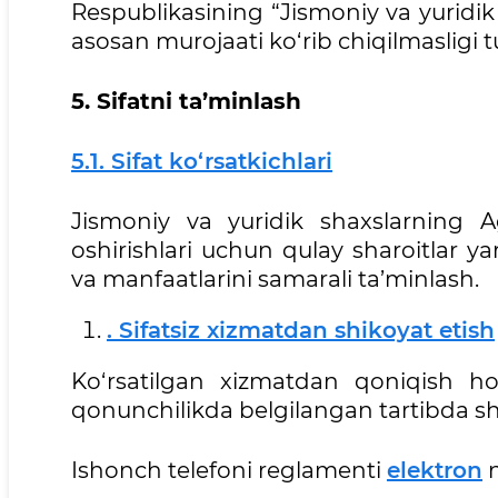
Respublikasining “Jismoniy va yuridik
asosan murojaati ko‘rib chiqilmasligi t
5. Sifatni ta’minlash
5.1. Sifat ko‘rsatkichlari
Jismoniy va yuridik shaxslarning A
oshirishlari uchun qulay sharoitlar ya
va manfaatlarini samarali ta’minlash.
. Sifatsiz xizmatdan shikoyat etish
Ko‘rsatilgan xizmatdan qoniqish hos
qonunchilikda belgilangan tartibda sh
Ishonch telefoni reglamenti
elektron
n