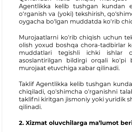
Agentlikka kelib tushgan kundan e
o‘rganish va (yoki) tekshirish, qo‘shim
oygacha bo‘lgan muddatda ko‘rib chiq
Murojaatlarni ko'rib chiqish uchun tek
olish yoxud boshqa chora-tadbirlar ko'
muddatlari tegishli ichki ishlar 
asoslantirilgan bildirgi orqali ko'p
murojaat etuvchiga xabar qilinadi.
Taklif Agentlikka kelib tushgan kund
chiqiladi, qo'shimcha o'rganishni ta
taklifni kiritgan jismoniy yoki yurid
qilinadi.
2. Xizmat oluvchilarga ma’lumot ber