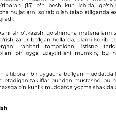
’tiboran (15) o‘n besh kun ichida, qo‘sh
cha hujjatlarni so‘rab olish talab etilganda es
iladi.
shirish o'tkazish, qo'shimcha materiallarni 
rish zarur bo'lgan hollarda, ularni ko'rib c
organi rahbari tomonidan, istisno tariq
i bilan bir oyga uzaytirilishi mumkin, bu 
an e'tiboran bir oygacha bo'lgan muddatda k
lab etadigan takliflar bundan mustasno, bu 
ik shaxsga o'n kunlik muddatda yozma shaklda
ish