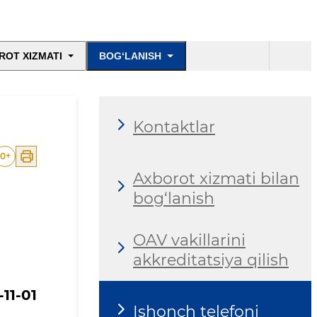
ROT XIZMATI
BOG‘LANISH
Kontaktlar
0
+
Axborot xizmati bilan
bog‘lanish
OAV vakillarini
akkreditatsiya qilish
-11-01
Ishonch telefoni