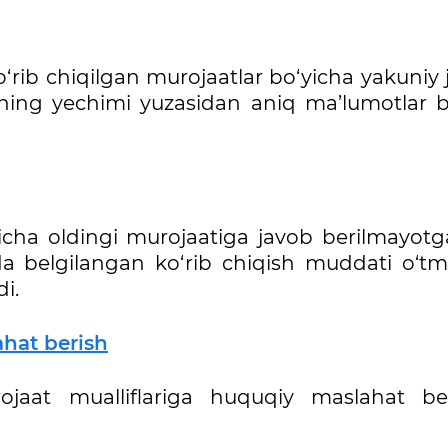
o‘rib chiqilgan murojaatlar bo‘yicha yakuniy
aning yechimi yuzasidan aniq ma’lumotlar 
cha oldingi murojaatiga javob berilmayotga
a belgilangan ko‘rib chiqish muddati o‘t
i.
ahat berish
jaat mualliflariga huquqiy maslahat beri