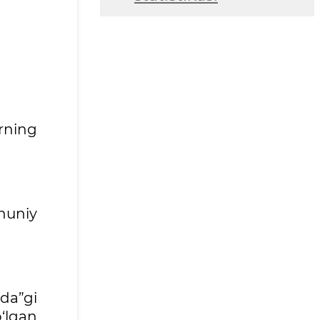
arning
nuniy
ida”gi
‘lgan