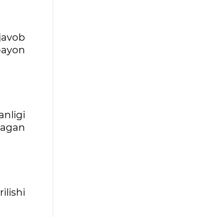
 javob
bayon
nligi
magan
lishi