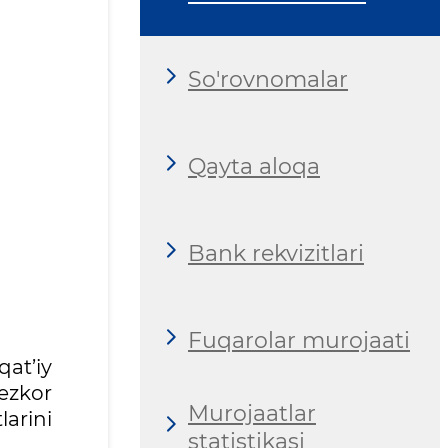
So'rovnomalar
Qayta aloqa
Bank rekvizitlari
Fuqarolar murojaati
qat’iy
tezkor
Murojaatlar
arini
statistikasi