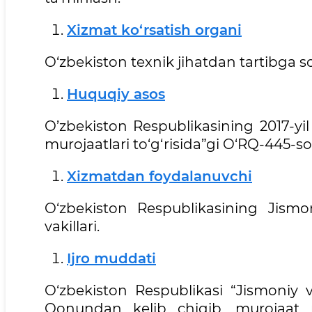
Xizmat ko‘rsatish organi
O‘zbekiston texnik jihatdan tartibga sol
Huquqiy asos
O’zbekiston Respublikasining 2017-yil
murojaatlari to‘g‘risida”gi O‘RQ-445-s
Xizmatdan foydalanuvchi
O‘zbekiston Respublikasining Jismo
vakillari.
Ijro muddati
O‘zbekiston Respublikasi “Jismoniy va
Qonundan kelib chiqib, murojaat 