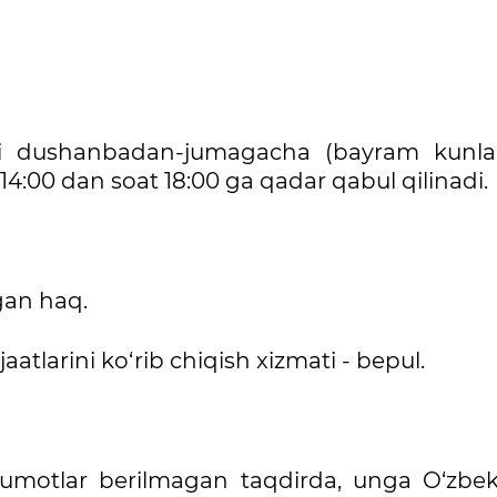
qali dushanbadan-jumagacha (bayram kunla
14:00 dan soat 18:00 ga qadar qabul qilinadi.
igan haq.
atlarini ko‘rib chiqish xizmati - bepul.
lumotlar berilmagan taqdirda, unga O‘zbek