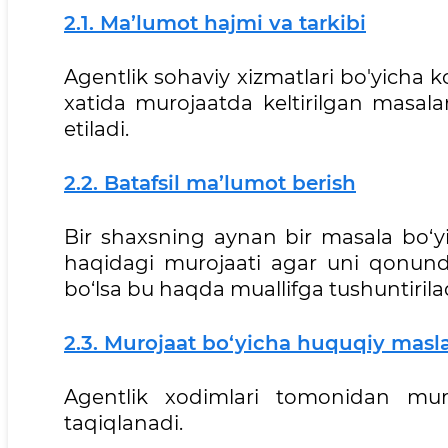
2.1. Ma’lumot hajmi va tarkibi
Agentlik sohaviy xizmatlari bo'yicha k
xatida murojaatda keltirilgan masal
etiladi.
2.2. Batafsil ma’lumot berish
Bir shaxsning aynan bir masala bo‘yi
haqidagi murojaati agar uni qonund
bo‘lsa bu haqda muallifga tushuntirilad
2.3. Murojaat bo‘yicha huquqiy masl
Agentlik xodimlari tomonidan muro
taqiqlanadi.