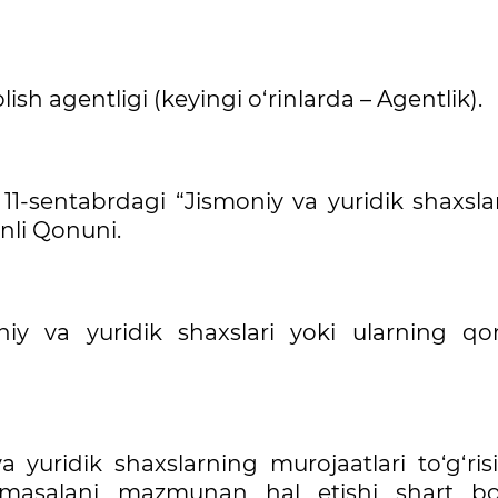
ish agentligi (keyingi o‘rinlarda – Agentlik).
 11-sentabrdagi “Jismoniy va yuridik shaxsl
onli Qonuni.
niy va yuridik shaxslari yoki ularning qo
 yuridik shaxslarning murojaatlari to‘g‘ris
masalani mazmunan hal etishi shart bo