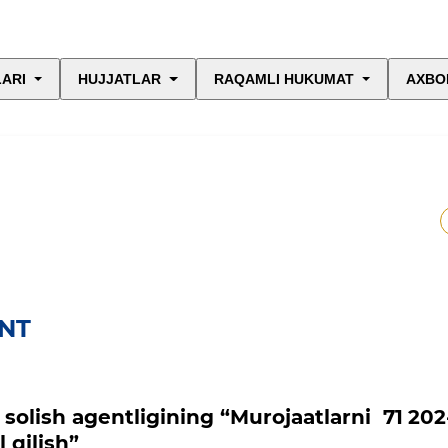
LARI
HUJJATLAR
RAQAMLI HUKUMAT
AXBO
NT
 solish agentligining “Murojaatlarni 71
202
 qilish”