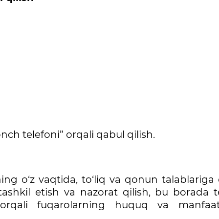
nch telefoni” orqali qabul qilish.
g o‘z vaqtida, to‘liq va qonun talablariga 
 tashkil etish va nazorat qilish, bu borada 
orqali fuqarolarning huquq va manfaatl