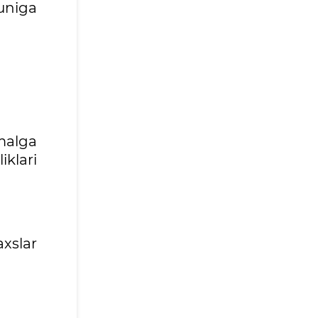
nuniga
malga
iklari
xslar