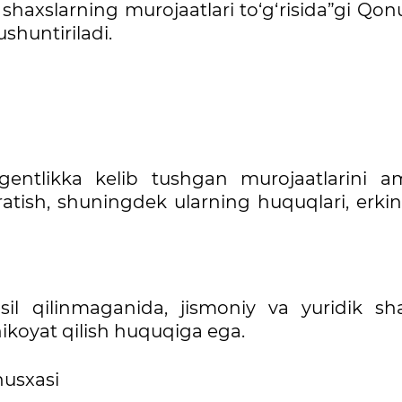
 shaxslarning murojaatlari to‘g‘risida”gi Qo
ushuntiriladi.
gentlikka kelib tushgan murojaatlarini a
ratish, shuningdek ularning huquqlari, erkinl
il qilinmaganida, jismoniy va yuridik sha
ikoyat qilish huquqiga ega.
usxasi