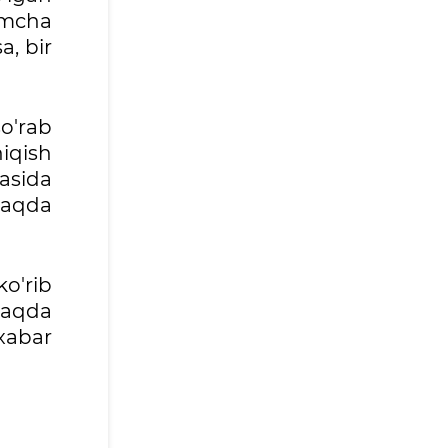
imcha
a, bir
so'rab
hiqish
asida
haqda
o'rib
haqda
 xabar