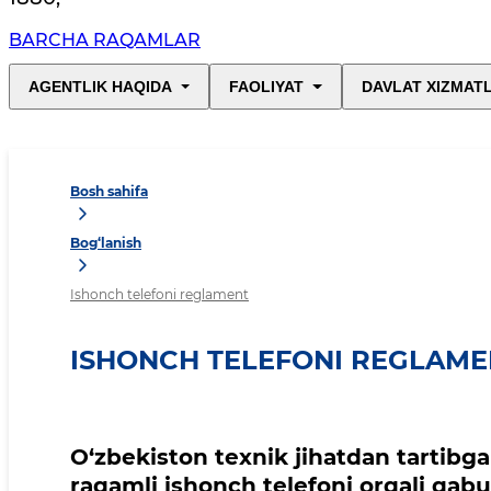
BARCHA RAQAMLAR
AGENTLIK HAQIDA
FAOLIYAT
DAVLAT XIZMAT
Bosh sahifa
Bog‘lanish
Ishonch telefoni reglament
ISHONCH TELEFONI REGLAME
O‘zbekiston texnik jihatdan tartibga
raqamli ishonch telefoni orqali qabul