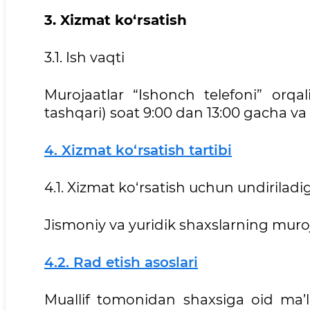
3. Xizmat ko‘rsatish
3.1. Ish vaqti
Murojaatlar “Ishonch telefoni” or
tashqari) soat 9:00 dan 13:00 gacha va 
4. Xizmat ko‘rsatish tartibi
4.1. Xizmat ko‘rsatish uchun undirilad
Jismoniy va yuridik shaxslarning muroja
4.2. Rad etish asoslari
Muallif tomonidan shaxsiga oid ma’