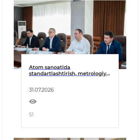
Atom sanoatida
standartlashtirish, metrologiya
va sertifikatlashtirish tizimini
rivojlantirish bo‘yicha ishchi
31.07.2026
yig‘ilish bo‘lib o‘tdi
51