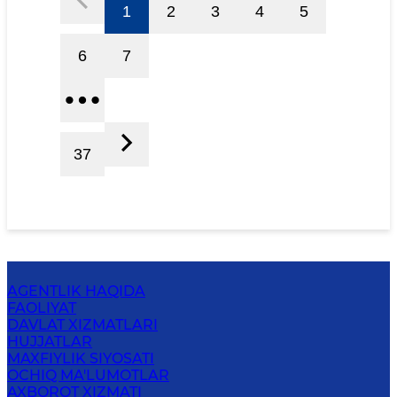
1
2
3
4
5
6
7
37
AGENTLIK HAQIDA
FAOLIYAT
DAVLAT XIZMATLARI
HUJJATLAR
MAXFIYLIK SIYOSATI
OCHIQ MA'LUMOTLAR
AXBOROT XIZMATI