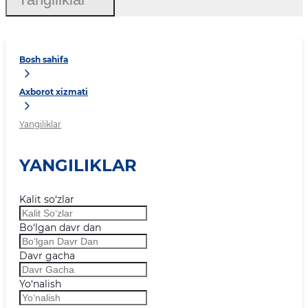
Bosh sahifa
Axborot xizmati
Yangiliklar
YANGILIKLAR
Kalit so‘zlar
Bo‘lgan davr dan
Davr gacha
Yo‘nalish