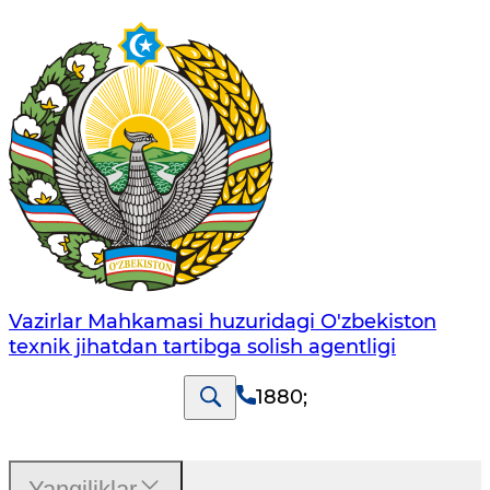
Vazirlar Mahkamasi huzuridagi O'zbekiston
texnik jihatdan tartibga solish agentligi
1880
;
Yangiliklar