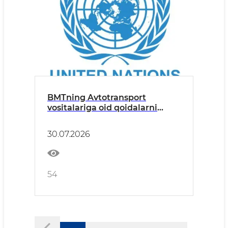
BMTning Avtotransport
vositalariga oid qoidalarni
uyg‘unlashtirish bo‘yicha
uchrashuv bo'lib o'tdi
30.07.2026
54