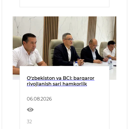
O‘zbekiston va BCI: barqaror
rivojlanish sari hamkorlik
06.08.2026
32