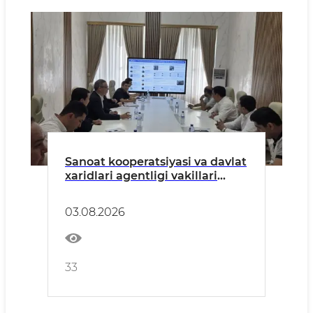
Sanoat kooperatsiyasi va davlat
xaridlari agentligi vakillari
bilan uchrashuv bo‘lib o‘tdi
03.08.2026
33