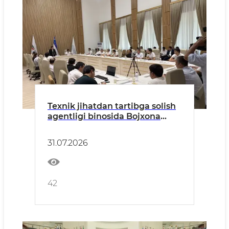
Texnik jihatdan tartibga solish
agentligi binosida Bojxona
qo‘mitasi bilan hamkorlikda
mahsulotlarning muvofiqligini
31.07.2026
baholash faoliyati bilan
shug‘ullanuvchi tadbirkorlik
sub’yektlari ishtirokida ochiq
muloqot
42