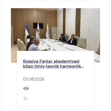
Rossiya Fanlar akademiyasi
bilan ilmiy-texnik hamkorlik
istiqbollari muhokama qilindi
05.08.2026
35