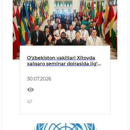
O‘zbekiston vakillari Xitoyda
xalqaro seminar doirasida ilg‘or
tajribalarni o‘rganmoqda
30.07.2026
47