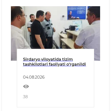
Sirdaryo viloyatida tizim
tashkilotlari faoliyati o‘rganildi
04.08.2026
38