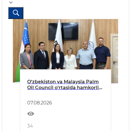
O‘zbekiston va Malaysia Palm
Oil Council o‘rtasida hamkorlik
istiqbollari muhokama qilindi
07.08.2026
34