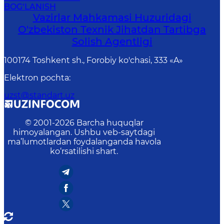
BOG‘LANISH
Vazirlar Mahkamasi Huzuridagi
O'zbekiston Texnik Jihatdan Tartibga
Solish Agentligi
100174 Toshkent sh., Forobiy ko'chasi, 333 «A»
Elektron pochta
:
uzst@standart.uz
© 2001-
2026
Barcha huquqlar
himoyalangan. Ushbu veb-saytdagi
ma’lumotlardan foydalanganda havola
ko‘rsatilishi shart.