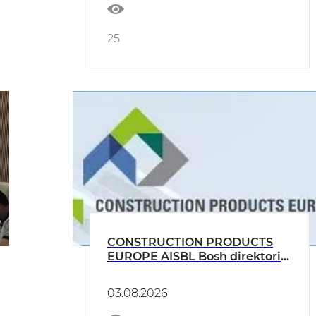
25
CONSTRUCTION PRODUCTS
EUROPE AISBL Bosh direktori
Christophe Sykes bilan onlayn
uchrashuv o‘tkazildi
03.08.2026