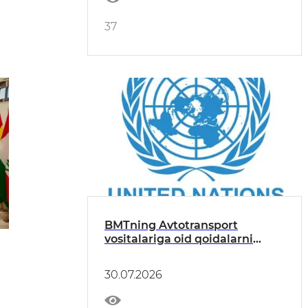
sub’yektlari ishtirokida ochiq
muloqot
37
BMTning Avtotransport
vositalariga oid qoidalarni
uyg‘unlashtirish bo‘yicha
uchrashuv bo'lib o'tdi
30.07.2026