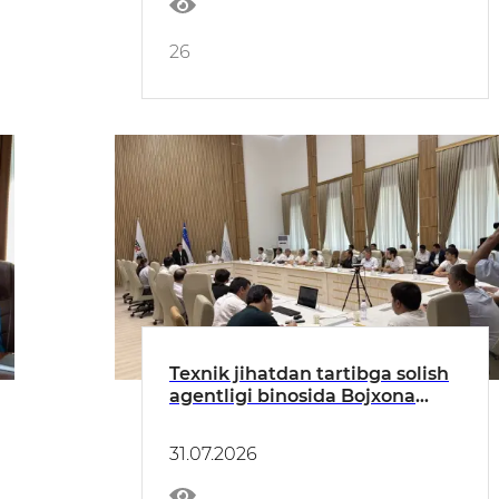
26
Texnik jihatdan tartibga solish
agentligi binosida Bojxona
qo‘mitasi bilan hamkorlikda
mahsulotlarning muvofiqligini
31.07.2026
baholash faoliyati bilan
shug‘ullanuvchi tadbirkorlik