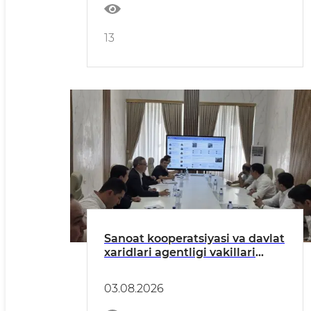
13
Sanoat kooperatsiyasi va davlat
xaridlari agentligi vakillari
bilan uchrashuv bo‘lib o‘tdi
03.08.2026