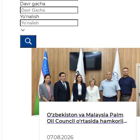
Davr gacha
Yo‘nalish
O‘zbekiston va Malaysia Palm
Oil Council o‘rtasida hamkorlik
istiqbollari muhokama qilindi
07.08.2026