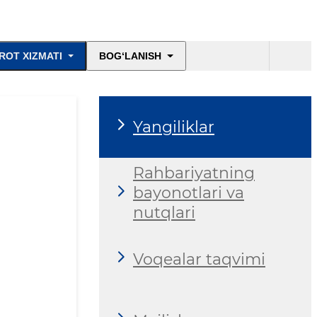
ROT XIZMATI
BOG‘LANISH
Yangiliklar
Rahbariyatning
bayonotlari va
nutqlari
Voqealar taqvimi