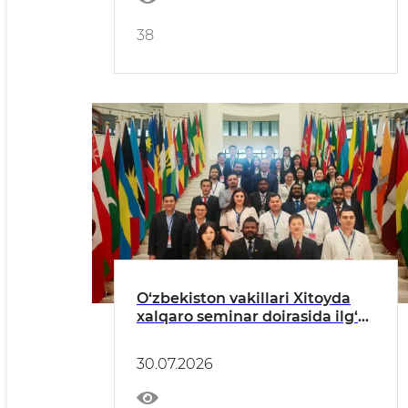
38
O‘zbekiston vakillari Xitoyda
xalqaro seminar doirasida ilg‘or
tajribalarni o‘rganmoqda
30.07.2026