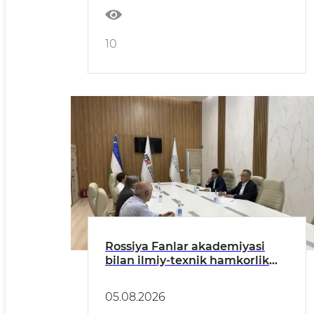
10
Rossiya Fanlar akademiyasi
bilan ilmiy-texnik hamkorlik
istiqbollari muhokama qilindi
05.08.2026