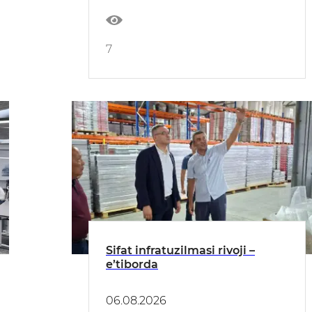
7
Sifat infratuzilmasi rivoji –
e’tiborda
06.08.2026