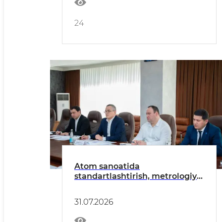
24
Atom sanoatida
standartlashtirish, metrologiya
va sertifikatlashtirish tizimini
rivojlantirish bo‘yicha ishchi
31.07.2026
yig‘ilish bo‘lib o‘tdi