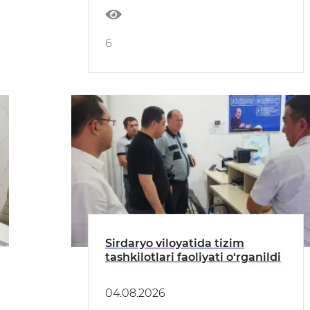
6
Sirdaryo viloyatida tizim
tashkilotlari faoliyati o‘rganildi
04.08.2026