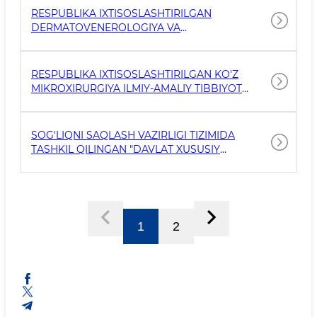
EʼLONI
RESPUBLIKA IXTISOSLASHTIRILGAN
DERMATOVENEROLOGIYA VA
KOSMETOLOGIYA ILMIY-AMALIY MARKAZI
QASHQADARYO VILOYAT FILIALI
RESPUBLIKA IXTISOSLASHTIRILGAN KO'Z
MIKROXIRURGIYA ILMIY-AMALIY TIBBIYOT
MARKAZI QASHQADARYO VILOYAT FILIALI
SOG'LIQNI SAQLASH VAZIRLIGI TIZIMIDA
TASHKIL QILINGAN "DAVLAT XUSUSIY
SHERIKLIK LOYIHALARI" TO'G'RISIDA
1
2