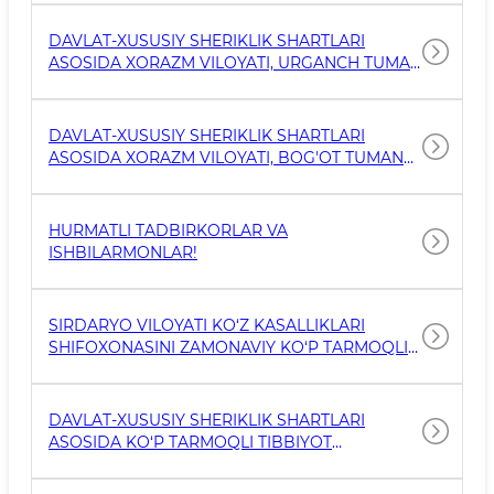
QARASHLI BIR QAVATLI TA’MIRTALAB BOLALAR
TABOBATXONASINI BUZIB TASHLAB UNING
DAVLAT-XUSUSIY SHERIKLIK SHARTLARI
O’RNIDA 375,75 M2 BINO O’RNIDA D.X.SH.
ASOSIDA XORAZM VILOYATI, URGANCH TUMAN
ASOSIDA ZAMONAVIY IKKI QAVATLI “BOLALAR
TIBBIYOT BIRLASHMASI HUDUDIDA AMALGA
OSHIRILADIGAN LOYIHA
DAVLAT-XUSUSIY SHERIKLIK SHARTLARI
ASOSIDA XORAZM VILOYATI, BOG'OT TUMAN
TIBBIYOT BIRLASHMASI HUDUDIDA AMALGA
OSHIRILADIGAN LOYIHA
HURMATLI TADBIRKORLAR VA
ISHBILARMONLAR!
SIRDARYO VILOYATI KO‘Z KASALLIKLARI
SHIFOXONASINI ZAMONAVIY KO‘P TARMOQLI
XUSUSIY DAVOLASH MARKAZIGA AYLANTIRISH
DAVLAT-XUSUSIY SHERIKLIK SHARTLARI
ASOSIDA KO‘P TARMOQLI TIBBIYOT
MARKAZINI TASHKIL ETISH LOYIHASI
YUZASIDAN JAMOATCHILIK MUHOKAMASI