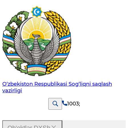
O‘zbеkistоn Rеspublikаsi Sоg‘liqni saqlash
vаzirligi
1003
;
Ob'ektlar DXSh