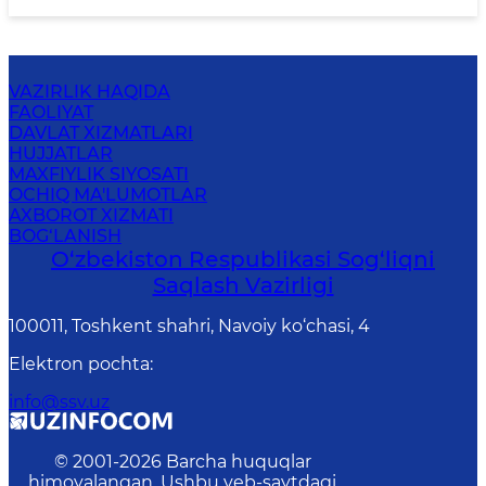
VAZIRLIK HAQIDA
FAOLIYAT
DAVLAT XIZMATLARI
HUJJATLAR
MAXFIYLIK SIYOSATI
OCHIQ MA'LUMOTLAR
AXBOROT XIZMATI
BOG‘LANISH
O‘zbеkistоn Rеspublikаsi Sоg‘liqni
Saqlash Vаzirligi
100011, Toshkent shahri, Navoiy ko‘chаsi, 4
Elektron pochta
:
info@ssv.uz
© 2001-
2026
Barcha huquqlar
himoyalangan. Ushbu veb-saytdagi