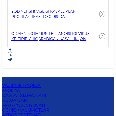
YOD YETISHMASLIGI KASALLIKLARI
PROFILAKTIKASI TO‘G‘RISIDA
ODAMNING IMMUNITET TANQISLIGI VIRUSI
KELTIRIB CHIQARADIGAN KASALLIK (OIV
INFEKSIYASI) TARQALISHIGA QARSHI
KURASHISH TO‘G‘RISIDA
VAZIRLIK HAQIDA
FAOLIYAT
DAVLAT XIZMATLARI
HUJJATLAR
MAXFIYLIK SIYOSATI
OCHIQ MA'LUMOTLAR
AXBOROT XIZMATI