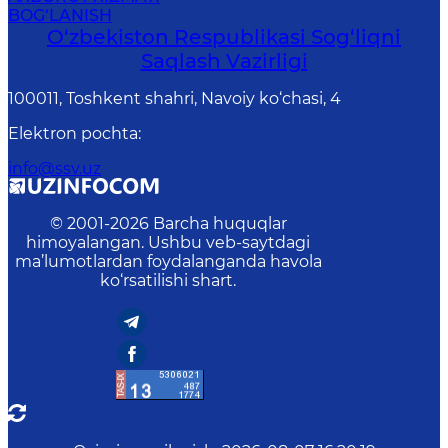
BOG‘LANISH
O‘zbеkistоn Rеspublikаsi Sоg‘liqni
Saqlash Vаzirligi
100011, Toshkent shahri, Navoiy ko‘chаsi, 4
Elektron pochta
:
info@ssv.uz
© 2001-
2026
Barcha huquqlar
himoyalangan. Ushbu veb-saytdagi
ma’lumotlardan foydalanganda havola
ko‘rsatilishi shart.