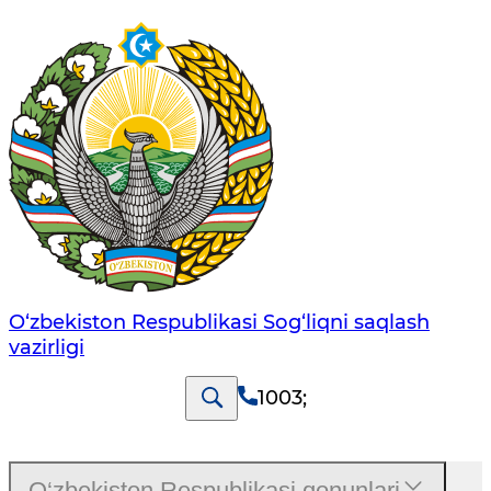
O‘zbеkistоn Rеspublikаsi Sоg‘liqni saqlash
vаzirligi
1003
;
O‘zbekiston Respublikasi qonunlari