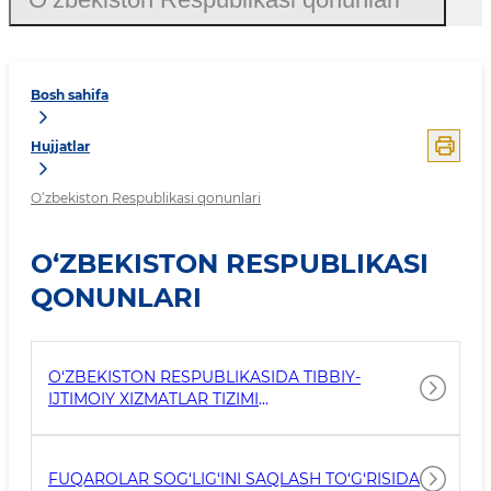
Bosh sahifa
Hujjatlar
O‘zbekiston Respublikasi qonunlari
O‘ZBEKISTON RESPUBLIKASI
QONUNLARI
O‘ZBEKISTON RESPUBLIKASIDA TIBBIY-
IJTIMOIY XIZMATLAR TIZIMI
TAKOMILLASHTIRILISHI MUNOSABATI BILAN
O‘ZBEKISTON RESPUBLIKASINING AYRIM
QONUN HUJJATLARIGA O‘ZGARTISHLAR
FUQAROLAR SOG‘LIG‘INI SAQLASH TO‘G‘RISIDA
KIRITISH TO‘G‘RISIDA