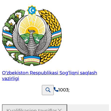
O‘zbеkistоn Rеspublikаsi Sоg‘liqni saqlash
vаzirligi
1003
;
Kvalifikasion tavsiflar