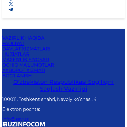
VAZIRLIK HAQIDA
FAOLIYAT
DAVLAT XIZMATLARI
HUJJATLAR
MAXFIYLIK SIYOSATI
OCHIQ MA'LUMOTLAR
AXBOROT XIZMATI
BOG‘LANISH
O‘zbеkistоn Rеspublikаsi Sоg‘liqni
Saqlash Vаzirligi
100011, Toshkent shahri, Navoiy ko‘chаsi, 4
Elektron pochta
:
info@ssv.uz