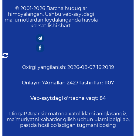
© 2001-
2026
Barcha huquqlar
himoyalangan. Ushbu veb-saytdagi
ma’lumotlardan foydalanganda havola
ko‘rsatilishi shart.
Oxirgi yangilanish
:
2026-08-07 16:20:19
Onlayn:
7
Amallar:
2427
Tashriflar:
1107
Veb-saytdagi o‘rtacha vaqt:
84
Diqqat! Agar siz matnda xatoliklarni aniqlasangiz,
ma’muriyatni xabardor qilish uchun ularni belgilab,
pastda hosil bo‘ladigan tugmani bosing