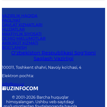
VAZIRLIK HAQIDA
FAOLIYAT
DAVLAT XIZMATLARI
HUJJATLAR
MAXFIYLIK SIYOSATI
OCHIQ MA'LUMOTLAR
AXBOROT XIZMATI
BOG‘LANISH
O‘zbеkistоn Rеspublikаsi Sоg‘liqni
Saqlash Vаzirligi
100011, Toshkent shahri, Navoiy ko‘chаsi, 4
Elektron pochta
:
info@ssv.uz
© 2001-
2026
Barcha huquqlar
himoyalangan. Ushbu veb-saytdagi
ma’lumotlardan foydalanganda havola