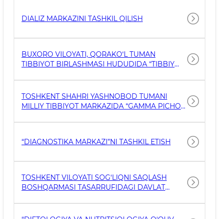
BO‘LIMLARI NEGIZIDA DIALIZ MARKAZINI
TASHKIL QILISH
DIALIZ MARKAZINI TASHKIL QILISH
BUXORO VILOYATI, QORAKO‘L TUMAN
TIBBIYOT BIRLASHMASI HUDUDIDA “TIBBIY
DIAGNOSTIKA VA DAVOLASH MARKAZI”NI
TASHKIL ETISH
TOSHKENT SHAHRI YASHNOBOD TUMANI
MILLIY TIBBIYOT MARKAZIDA “GAMMA PICHOQ
TERAPIYASI MARKAZI”NI TASHKIL ETISH
“DIAGNOSTIKA MARKAZI”NI TASHKIL ETISH
TOSHKENT VILOYATI SOG‘LIQNI SAQLASH
BOSHQARMASI TASARRUFIDAGI DAVLAT
TIBBIYOT TASHKILOTLARI GEMODIALIZ
BO‘LIMLARI NEGIZIDA GEMODIALIZ MARKAZINI
TASHKIL QILISH