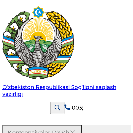
O‘zbеkistоn Rеspublikаsi Sоg‘liqni saqlash
vаzirligi
1003
;
Kontsepsiyalar DXSh