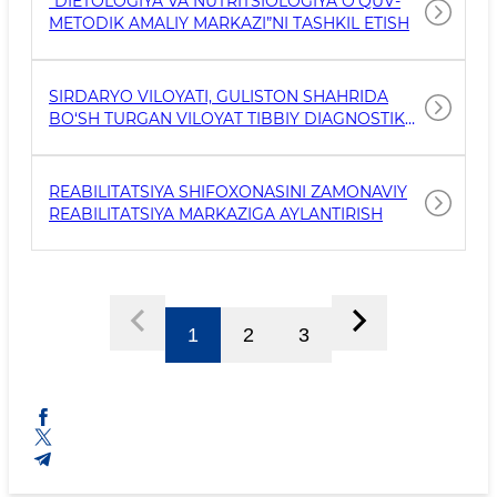
“DIETOLOGIYA VA NUTRITSIOLOGIYA O‘QUV-
METODIK AMALIY MARKAZI”NI TASHKIL ETISH
SIRDARYO VILOYATI, GULISTON SHAHRIDA
BO‘SH TURGAN VILOYAT TIBBIY DIAGNOSTIKA
BINOSINI ZAMONAVIY DIABETOLOGIYA VA
REPRODUKTOLOGIYA DAVOLASH MARKAZINI
TASHKIL ETISH
REABILITATSIYA SHIFOXONASINI ZAMONAVIY
REABILITATSIYA MARKAZIGA AYLANTIRISH
1
2
3