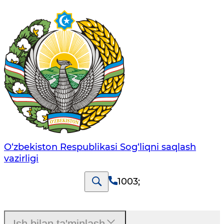
O‘zbеkistоn Rеspublikаsi Sоg‘liqni saqlash
vаzirligi
1003
;
Ish bilan ta'minlash