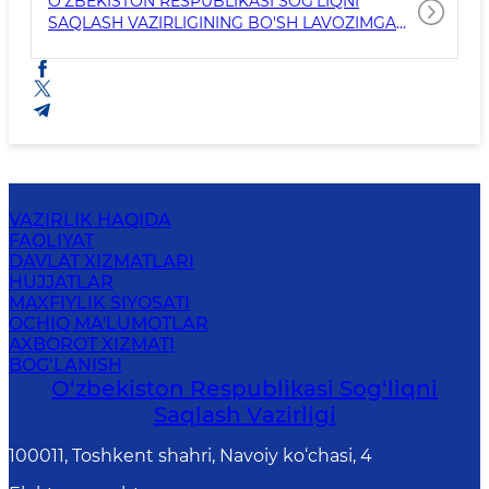
O'ZBEKISTON RESPUBLIKASI SOG'LIQNI
SAQLASH VAZIRLIGINING BO'SH LAVOZIMGA
QABUL QILINGANLIGI TO'G'RISIDAGI E'LON
VAZIRLIK HAQIDA
FAOLIYAT
DAVLAT XIZMATLARI
HUJJATLAR
MAXFIYLIK SIYOSATI
OCHIQ MA'LUMOTLAR
AXBOROT XIZMATI
BOG‘LANISH
O‘zbеkistоn Rеspublikаsi Sоg‘liqni
Saqlash Vаzirligi
100011, Toshkent shahri, Navoiy ko‘chаsi, 4