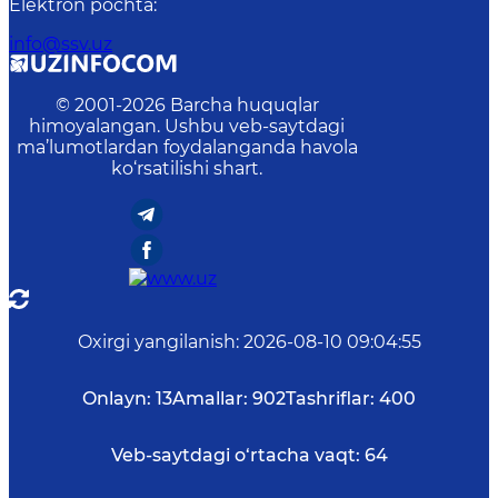
Elektron pochta
:
info@ssv.uz
© 2001-
2026
Barcha huquqlar
himoyalangan. Ushbu veb-saytdagi
ma’lumotlardan foydalanganda havola
ko‘rsatilishi shart.
Oxirgi yangilanish
:
2026-08-10 09:04:55
Onlayn:
13
Amallar:
902
Tashriflar:
400
Veb-saytdagi o‘rtacha vaqt:
64