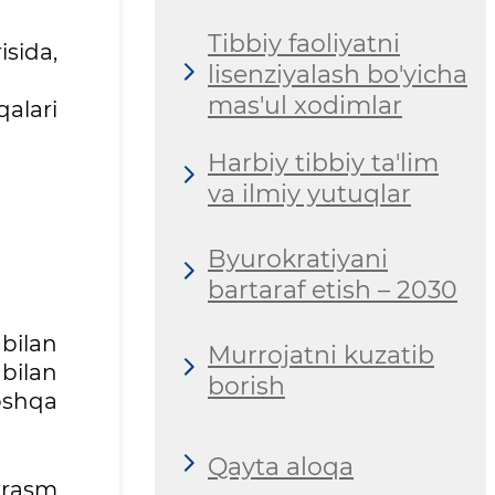
Tibbiy faoliyatni
isida,
lisenziyalash bo'yicha
mas'ul xodimlar
qalari
Harbiy tibbiy ta'lim
va ilmiy yutuqlar
Byurokratiyani
bartaraf etish – 2030
bilan
Murrojatni kuzatib
bilan
borish
oshqa
Qayta aloqa
 rasm