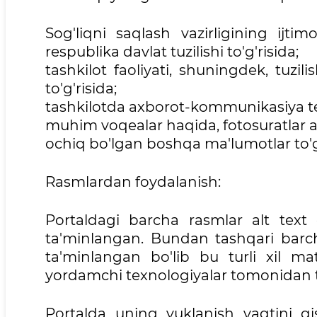
Sog'liqni saqlash vazirligining ijtimoi
respublika davlat tuzilishi to'g'risida;
tashkilot faoliyati, shuningdek, tuzilish
to'g'risida;
tashkilotda axborot-kommunikasiya texno
muhim voqealar haqida, fotosuratlar arxiv
ochiq bo'lgan boshqa ma'lumotlar to'g'
Rasmlardan foydalanish:
Portaldagi barcha rasmlar alt text
ta'minlangan. Bundan tashqari barcha
ta'minlangan bo'lib bu turli xil ma
yordamchi texnologiyalar tomonidan tus
Portalda uning yuklanish vaqtini qi