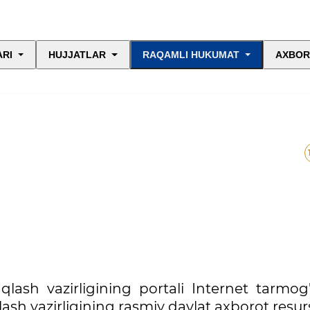
ARI
HUJJATLAR
RAQAMLI HUKUMAT
AXBOR
qlash vazirligining portali Internet tarmog
ash vazirligining rasmiy davlat axborot resurs