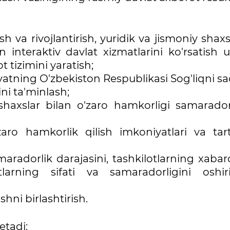
ish va rivojlantirish, yuridik va jismoniy shax
n interaktiv davlat xizmatlarini ko'rsatish
t tizimini yaratish;
yatning O'zbekiston Respublikasi Sog'liqni s
gini ta'minlash;
 shaxslar bilan o'zaro hamkorligi samaradorl
'zaro hamkorlik qilish imkoniyatlari va tart
radorlik darajasini, tashkilotlarning xabar
otlarning sifati va samaradorligini oshir
hni birlashtirish.
etadi: