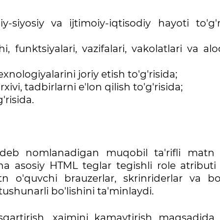
y-siyosiy va ijtimoiy-iqtisodiy hayoti to'g'r
i, funktsiyalari, vazifalari, vakolatlari va alo
logiyalarini joriy etish to'g'risida;
i, tadbirlarni e'lon qilish to'g'risida;
risida.
 deb nomlanadigan muqobil ta'rifli matn 
 asosiy HTML teglar tegishli role atributi 
tn o'quvchi brauzerlar, skrinriderlar va b
hunarli bo'lishini ta'minlaydi.
sqartirish, xajmini kamaytirish maqsadida