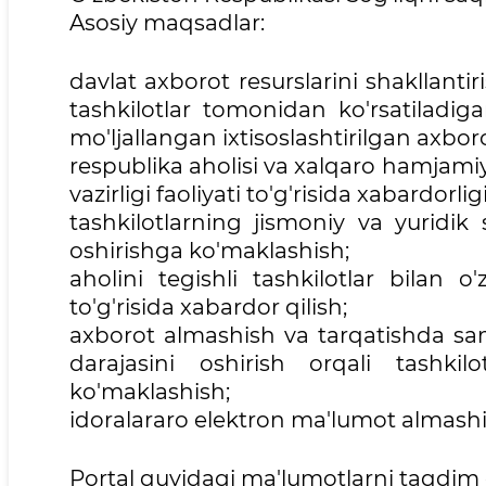
Asosiy maqsadlar:
davlat axborot resurslarini shakllantir
tashkilotlar tomonidan ko'rsatiladiga
mo'ljallangan ixtisoslashtirilgan axboro
respublika aholisi va xalqaro hamjami
vazirligi faoliyati to'g'risida xabardorli
tashkilotlarning jismoniy va yuridik
oshirishga ko'maklashish;
aholini tegishli tashkilotlar bilan o
to'g'risida xabardor qilish;
axborot almashish va tarqatishda sama
darajasini oshirish orqali tashkil
ko'maklashish;
idoralararo elektron ma'lumot almashis
Portal quyidagi ma'lumotlarni taqdim 