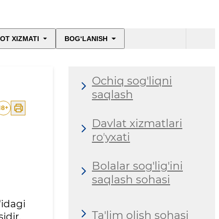
OT XIZMATI
BOG‘LANISH
Ochiq sog'liqni
saqlash
18
+
Davlat xizmatlari
roʼyxati
Bolalar sog'lig'ini
saqlash sohasi
'idagi
Ta'lim olish sohasi
idir.