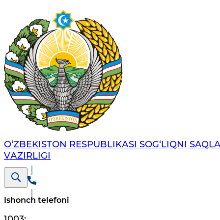
O‘ZBЕKISTОN RЕSPUBLIKАSI SОG‘LIQNI SAQL
VАZIRLIGI
Ishonch telefoni
1003
;