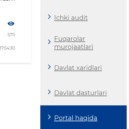
Ichki audit
5711
Fuqarolar
murojaatlari
17:54:30
Davlat xaridlari
Davlat dasturlari
Portal haqida