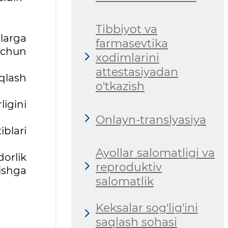
Tibbiyot va
slarga
farmasevtika
 uchun
xodimlarini
attestasiyadan
aqlash
o'tkazish
igini
Onlayn-translyasiya
iblari
Ayollar salomatligi va
dorlik
reproduktiv
ishga
salomatlik
Keksalar sog'lig'ini
saqlash sohasi