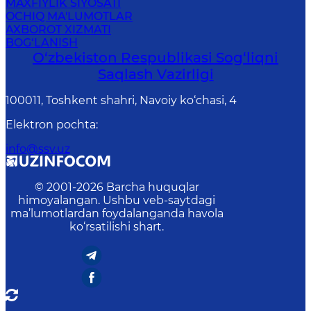
MAXFIYLIK SIYOSATI
OCHIQ MA'LUMOTLAR
AXBOROT XIZMATI
BOG‘LANISH
O‘zbеkistоn Rеspublikаsi Sоg‘liqni
Saqlash Vаzirligi
100011, Toshkent shahri, Navoiy ko‘chаsi, 4
Elektron pochta
:
info@ssv.uz
© 2001-
2026
Barcha huquqlar
himoyalangan. Ushbu veb-saytdagi
ma’lumotlardan foydalanganda havola
ko‘rsatilishi shart.