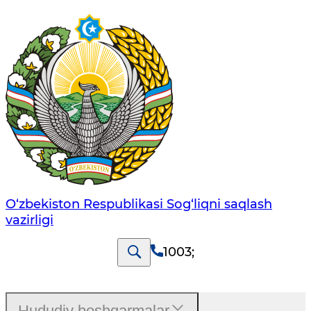
O‘zbеkistоn Rеspublikаsi Sоg‘liqni saqlash
vаzirligi
1003
;
Hududiy boshqarmalar