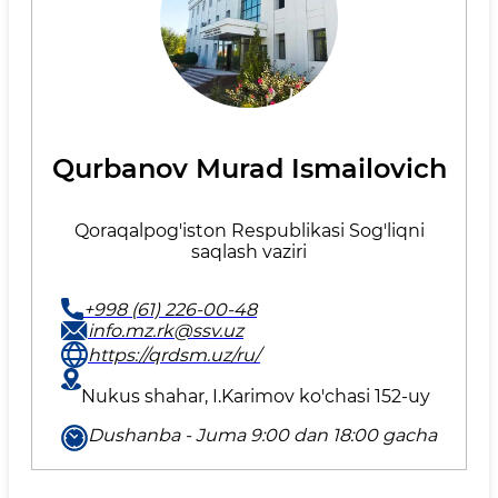
Qurbanov Murad Ismailovich
Qoraqalpog'iston Respublikasi Sog'liqni
saqlash vaziri
+998 (61) 226-00-48
info.mz.rk@ssv.uz
https://qrdsm.uz/ru/
Nukus shahar, I.Karimov ko'chasi 152-uy
Dushanba - Juma 9:00 dan 18:00 gacha