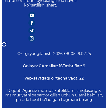
ma’lumotlardan foydalanganda havola
ko‘rsatilishi shart.
Oxirgi yangilanish
:
2026-08-05 19:02:25
Onlayn:
0
Amallar:
16
Tashriflar:
9
Veb-saytdagi o‘rtacha vaqt:
22
Diqqat! Agar siz matnda xatoliklarni aniqlasangiz,
ma’muriyatni xabardor qilish uchun ularni belgilab,
pastda hosil bo‘ladigan tugmani bosing