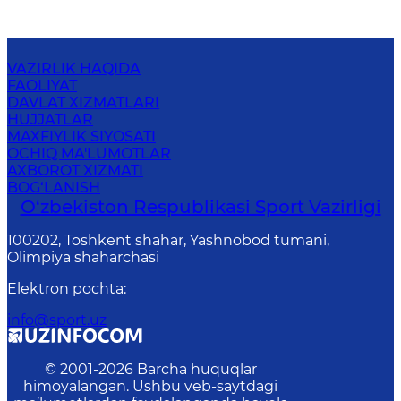
VAZIRLIK HAQIDA
FAOLIYAT
DAVLAT XIZMATLARI
HUJJATLAR
MAXFIYLIK SIYOSATI
OCHIQ MA'LUMOTLAR
AXBOROT XIZMATI
BOG‘LANISH
O‘zbekiston Respublikasi Sport Vazirligi
100202, Toshkent shahar, Yashnobod tumani,
Olimpiya shaharchasi
Elektron pochta
:
info@sport.uz
© 2001-
2026
Barcha huquqlar
himoyalangan. Ushbu veb-saytdagi