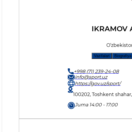
IKRAMOV 
O‘zbekiston
Vazifalari
Biografiya
+998 (71) 239-24-08
info@sport.uz
https://gov.uz/sport/
100202, Toshkent shahar
Juma 14:00 - 17:00