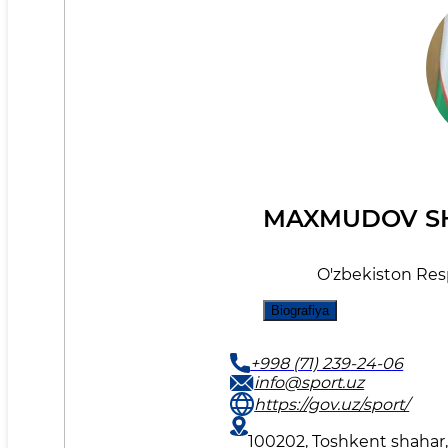
MAXMUDOV SH
O'zbekiston Respu
Biografiya
+998 (71) 239-24-06
info@sport.uz
https://gov.uz/sport/
100202, Toshkent shahar