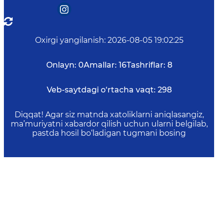
Oxirgi yangilanish
:
2026-08-05 19:02:25
Onlayn:
0
Amallar:
16
Tashriflar:
8
Veb-saytdagi o‘rtacha vaqt:
298
Diqqat! Agar siz matnda xatoliklarni aniqlasangiz,
ma’muriyatni xabardor qilish uchun ularni belgilab,
pastda hosil bo‘ladigan tugmani bosing