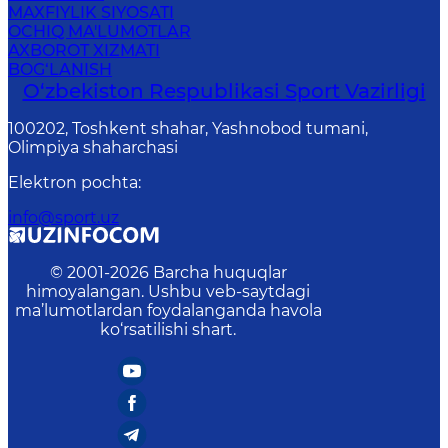
MAXFIYLIK SIYOSATI
OCHIQ MA'LUMOTLAR
AXBOROT XIZMATI
BOG‘LANISH
O‘zbekiston Respublikasi Sport Vazirligi
100202, Toshkent shahar, Yashnobod tumani,
Olimpiya shaharchasi
Elektron pochta
:
info@sport.uz
© 2001-
2026
Barcha huquqlar
himoyalangan. Ushbu veb-saytdagi
ma’lumotlardan foydalanganda havola
ko‘rsatilishi shart.