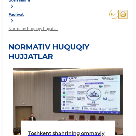
Bosh sahifa
16
+
Faoliyat
Normativ huquqiy hujjatlar
NORMATIV HUQUQIY
HUJJATLAR
Toshkent shahrining ommaviy