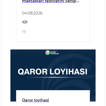
maktablari faoliyatini yangi
tizim asosida tashkil etish
masalalari muhokama qilindi
04.08.2026
19
Qaror loyihasi