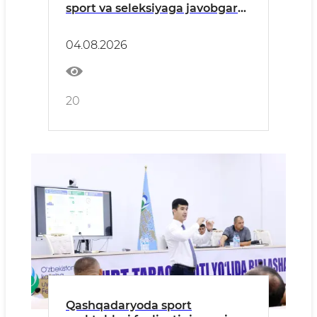
sport va seleksiyaga javobgar
mas’ullari uchun o‘quv-seminar
o‘tkazildi
04.08.2026
20
Qashqadaryoda sport